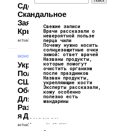
Поиск
Сделали
Скандальное
Заявление О
Свежие записи
Крыме
Врачи рассказали о
невероятной пользе
перца чили
actuallynews
06.07.2026
Почему нужно носить
солнцезащитные очки
зимой: ответ врачей
ЭКОНОМИКА И ПОЛИТИКА
Названы продукты,
Украина
которые помогут
очистить организм
Получила От
после праздников
Назван продукты,
США
укрепляющие кости
Эксперты рассказали,
Оборудование
кому особенно
полезно есть
Для
мандарины
Разминировани
Я Донбасса
actuallynews
06.07.2026