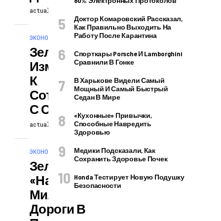
80% Электронных Протоколов
actuallynews
06.07.2026
Доктор Комаровский Рассказал,
Как Правильно Выходить На
Работу После Карантина
ЭКОНОМИКА И ПОЛИТИКА
Зеленский
Спорткары Porsche И Lamborghini
Сравнили В Гонке
Изменил Подход
К
В Харькове Видели Самый
Мощный И Самый Быстрый
Сотрудничеству
Седан В Мире
С США
«Кухонные» Привычки,
Способные Навредить
actuallynews
05.07.2026
Здоровью
Медики Подсказали, Как
ЭКОНОМИКА И ПОЛИТИКА
Сохранить Здоровье Почек
Зеленский
«нашел» 175
Honda Тестирует Новую Подушку
Безопасности
Миллионов На
Дороги В