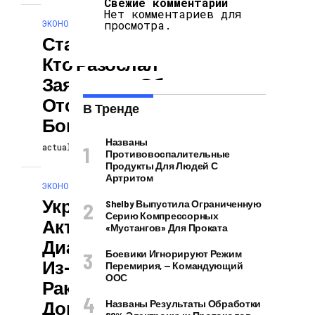
Свежие комментарии
Нет комментариев для
ЭКОНОМИКА И ПОЛИТИКА
просмотра.
Стало Известно,
Кто Разослал
Заявление Об
Отставке
В Тренде
Богдана
Названы
actuallynews
06.07.2026
Противовоспалительные
Продукты Для Людей С
Артритом
ЭКОНОМИКА И ПОЛИТИКА
Украина
Shelby Выпустила Ограниченную
Серию Компрессорных
Активизирует
«Мустангов» Для Проката
Диалог С НАТО
Боевики Игнорируют Режим
Из-За Смерти
Перемирия, — Командующий
ООС
Ракетного
Договора
Названы Результаты Обработки