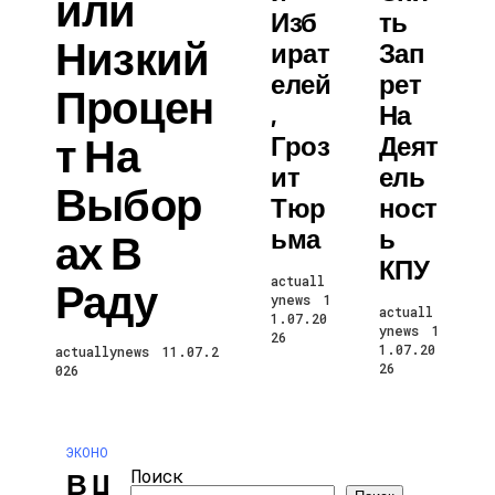
Или
Изб
Ть
Низкий
Ират
Зап
Елей
Рет
Процен
,
На
Т На
Гроз
Деят
Ит
Ель
Выбор
Тюр
Ност
Ьма
Ь
Ах В
КПУ
actuall
Раду
ynews
1
actuall
1.07.20
ynews
1
26
1.07.20
actuallynews
11.07.2
26
026
ЭКОНОМИКА И ПОЛИТИКА
Поиск
В Швейцарии