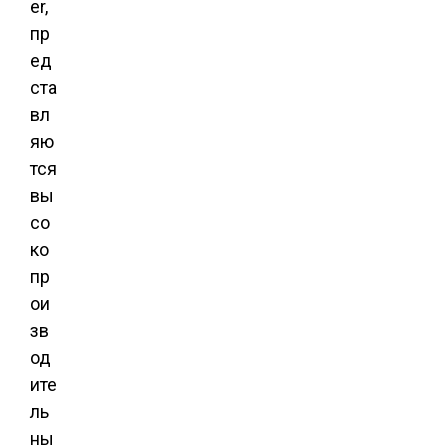
er,
пр
ед
ста
вл
яю
тся
вы
со
ко
пр
ои
зв
од
ите
ль
ны