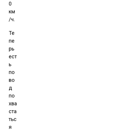
0
км
/ч.
Те
пе
рь
ест
ь
по
во
д
по
хва
ста
тьс
я