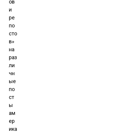
ов
и
ре
по
сто
в»
на
раз
ли
чн
ые
по
ст
ы
ам
ер
ика