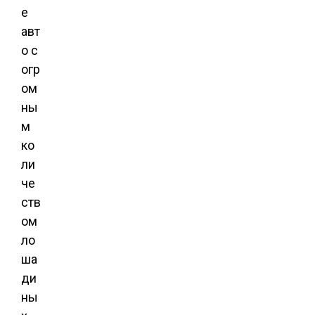
е
авт
о с
огр
ом
ны
м
ко
ли
че
ств
ом
ло
ша
ди
ны