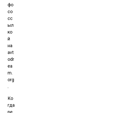
фо
со
сс
ыл
ко
й
на
avt
odr
ea
m.
org
.
Ко
гда
ре