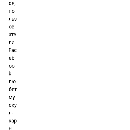
ся,
по
льз
ов
ате
ли
Fac
eb
oo
k
лю
бят
му
ску
л-
кар
ы,