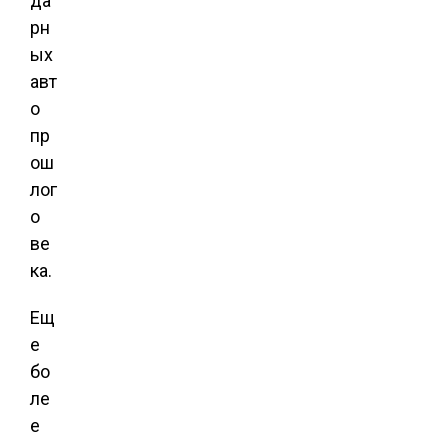
да
рн
ых
авт
о
пр
ош
лог
о
ве
ка.
Ещ
е
бо
ле
е