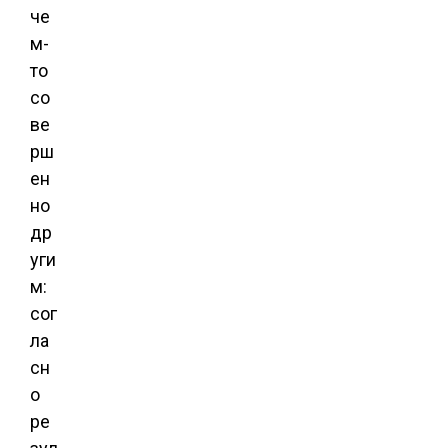
че
м-
то
со
ве
рш
ен
но
др
уги
м:
сог
ла
сн
о
ре