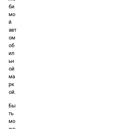
би
мо
й
авт
ом
об
ил
ьн
ой
ма
рк
ой.
Бы
ть
мо
же