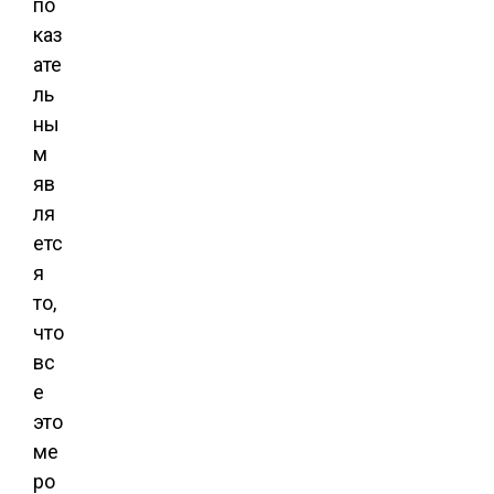
по
каз
ате
ль
ны
м
яв
ля
етс
я
то,
что
вс
е
это
ме
ро