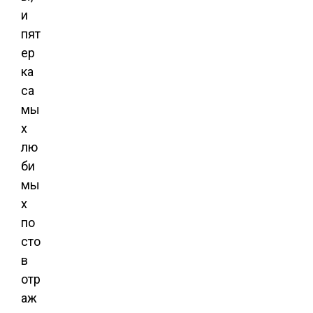
и
пят
ер
ка
са
мы
х
лю
би
мы
х
по
сто
в
отр
аж