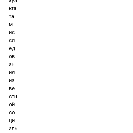
зул
ьта
та
м
ис
сл
ед
ов
ан
ия
из
ве
стн
ой
со
ци
аль