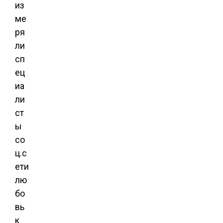
из
ме
ря
ли
сп
ец
иа
ли
ст
ы
со
ц.с
ети
лю
бо
вь
к