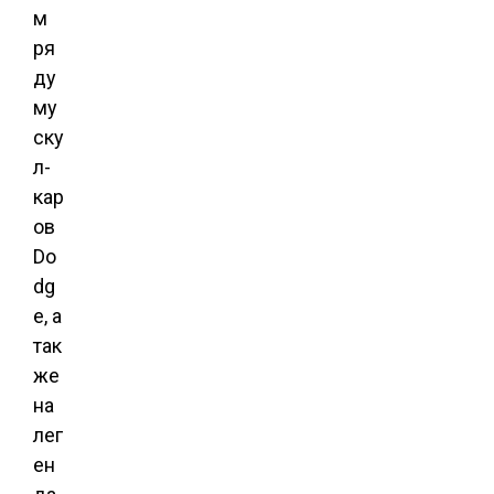
м
ря
ду
му
ску
л-
кар
ов
Do
dg
e, а
так
же
на
лег
ен