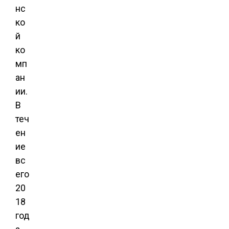
нс
ко
й
ко
мп
ан
ии.
В
теч
ен
ие
вс
его
20
18
год