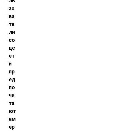
ль
зо
ва
те
ли
со
цс
ет
и
пр
ед
по
чи
та
ют
ам
ер