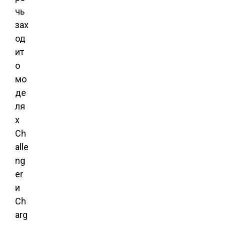
чь
зах
од
ит
о
мо
де
ля
х
Ch
alle
ng
er
и
Ch
arg