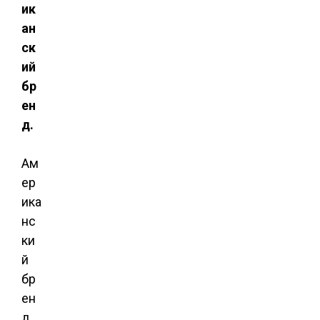
ик
ан
ск
ий
бр
ен
д.
Ам
ер
ика
нс
ки
й
бр
ен
д