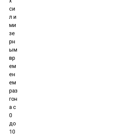
х
си
л и
ми
зе
рн
ым
вр
ем
ен
ем
раз
гон
а с
0
до
10