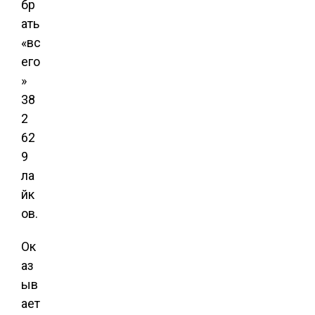
бр
ать
«вс
его
»
38
2
62
9
ла
йк
ов.
Ок
аз
ыв
ает