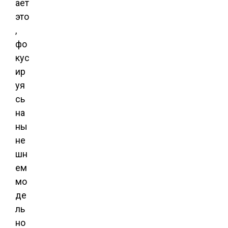
ает
это
,
фо
кус
ир
уя
сь
на
ны
не
шн
ем
мо
де
ль
но