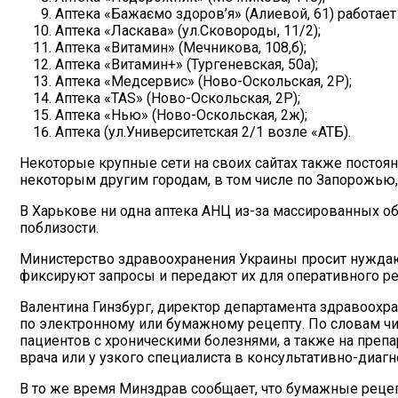
Аптека «Бажаємо здоров’я» (Алиевой, 61) работает 
Аптека «Ласкава» (ул.Сковороды, 11/2);
Аптека «Витамин» (Мечникова, 108,б);
Аптека «Витамин+» (Тургеневская, 50а);
Аптека «Медсервис» (Ново-Оскольская, 2Р);
Аптека «TAS» (Ново-Оскольская, 2Р);
Аптека «Нью» (Ново-Оскольская, 2ж);
Аптека (ул.Университетская 2/1 возле «АТБ).
Некоторые крупные сети на своих сайтах также постоян
некоторым другим городам, в том числе по Запорожью, 
В Харькове ни одна аптека АНЦ из-за массированных об
поблизости.
Министерство здравоохранения Украины просит нуждаю
фиксируют запросы и передают их для оперативного р
Валентина Гинзбург, директор департамента здравоохр
по электронному или бумажному рецепту. По словам ч
пациентов с хроническими болезнями, а также на преп
врача или у узкого специалиста в консультативно-диагн
В то же время Минздрав сообщает, что бумажные рецеп