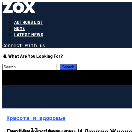
AUTHORS LIST
HOME
LATEST NEWS
Connect with us
Hi, What Are You Looking For?
Красота и здоровье
actuallynews.ru
Где Искать Инсулин И Другие Жизн