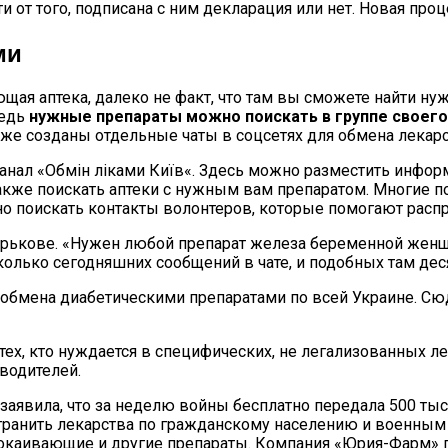
от того, подписана с ним декларация или нет. Новая проц
ми
щая аптека, далеко не факт, что там вы сможете найти н
редь
нужные препараты можно поискать в группе своего
кже созданы отдельные чаты в соцсетях для обмена лекар
канал «Обмін ліками Київ«. Здесь можно разместить инфор
также поискать аптеки с нужным вам препаратом. Многие п
о поискать контакты волонтеров, которые помогают распр
арькове. «Нужен любой препарат железа беременной женщи
колько сегодняшних сообщений в чате, и подобных там дес
я обмена диабетическими препаратами по всей Украине. Сю
ех, кто нуждается в специфических, не легализованных ле
водителей.
заявила, что за неделю войны бесплатно передала 500 ты
ранить лекарства по гражданскому населению и военным 
окаивающие и другие препараты. Компания «Юрия-Фарм» п