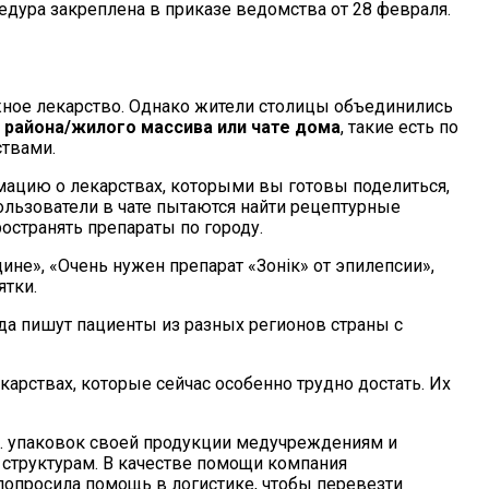
едура закреплена в приказе ведомства от 28 февраля.
ужное лекарство. Однако жители столицы объединились
 района/жилого массива или чате дома
, такие есть по
ствами.
мацию о лекарствах, которыми вы готовы поделиться,
ользователи в чате пытаются найти рецептурные
остранять препараты по городу.
не», «Очень нужен препарат «Зонік» от эпилепсии»,
ятки.
да пишут пациенты из разных регионов страны с
карствах, которые сейчас особенно трудно достать. Их
с. упаковок своей продукции медучреждениям и
структурам. В качестве помощи компания
опросила помощь в логистике, чтобы перевезти