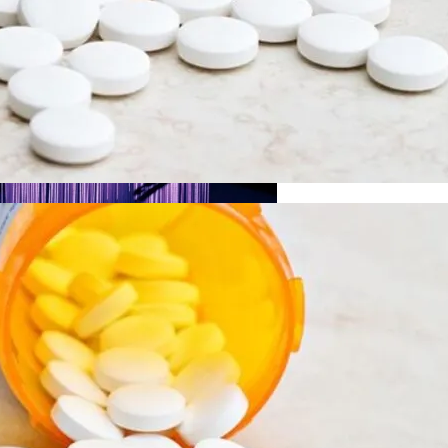
рых Чаще Всего Превышают Скорость
чистить Организм После Праздников
Деятельность КПУ