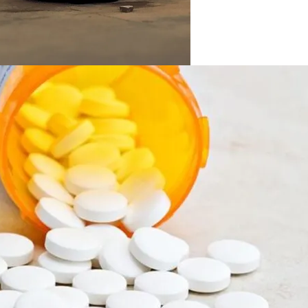
На Выборах В Раду
х Авто Из США: В Чем Подвох
Очки Зимой: Ответ Врачей
розит Тюрьма