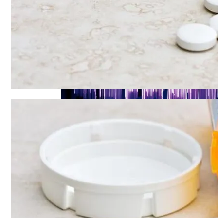
Названы Автомобили, Владельцы Кото
Названы Продукты, Которые Помогут О
Симоненко Пытается Снять Запрет На 