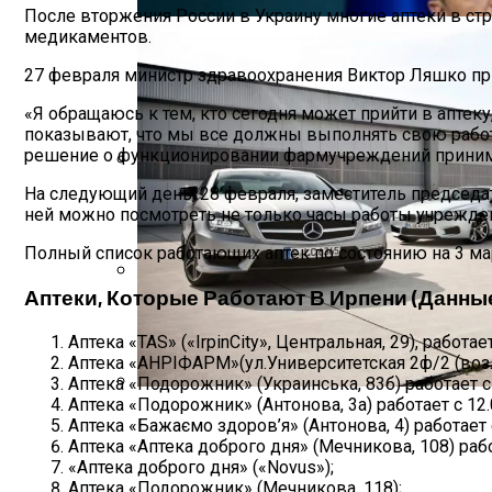
После вторжения России в Украину многие аптеки в стра
медикаментов.
27 февраля министр здравоохранения Виктор Ляшко при
«Я обращаюсь к тем, кто сегодня может прийти в аптек
показывают, что мы все должны выполнять свою работу
решение о функционировании фармучреждений принима
На следующий день, 28 февраля, заместитель председат
Эксперты Рассказали, Кому Особенно 
ней можно посмотреть не только часы работы учрежден
Полный список работающих аптек по состоянию на 3 м
Аптеки, Которые Работают В Ирпени (данные 
Зеленский Летит На Встречу С Эрдога
Аптека «TAS» («IrpinCity», Центральная, 29), работае
Аптека «АНРІФАРМ»(ул.Университетская 2ф/2 (возл
Аптека «Подорожник» (Украинська, 83б) работает с 
Аптека «Подорожник» (Антонова, 3а) работает с 12.
Названы Подержанные Автомобили Из 
Аптека «Бажаємо здоров’я» (Антонова, 4) работает с
Аптека «Аптека доброго дня» (Мечникова, 108) рабо
«Аптека доброго дня» («Novus»);
Аптека «Подорожник» (Мечникова, 118);