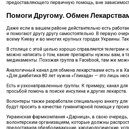
предоставляющего первичную помощь, вне зависимости 
Помоги Другому. Обмен Лекарства
Даже если в вашем районе действительно есть работаю
и помогают другу другу самостоятельно. В первую оче
всему Киеву и во многих крупных городах Украины. Та
В столице с этой целью хорошо справляется телеграм-
можно написать о том, какие препараты нужны вам, а 
медикаменты. Похожая группа в Facebook, там же можн
Аналогичный канал для обмена лекарствами есть и в Х
«Для диабетика 80 лет нужна «Гликада» — это лишь нес
Есть и узконаправленные группы. К примеру, канал дл
просьбой помочь в поиске инсулина и других лекарств.
Волонтеры также разработали специальную анкету для т
будут просить в качестве гуманитарной помощи у произ
Украинская фармкомпания «Дарница», в свою очередь, 
волонтерским организациям, которые должны распрост
предоставила обезболивающие, кардиологические, усп