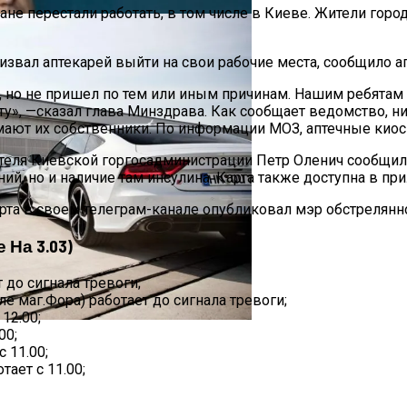
не перестали работать, в том числе в Киеве. Жители горо
звал аптекарей выйти на свои рабочие места, сообщило а
у, но не пришел по тем или иным причинам. Нашим ребятам
», —сказал глава Минздрава. Как сообщает ведомство, ни
ют их собственники. По информации МОЗ, аптечные киос
еля Киевской горгосадминистрации Петр Оленич сообщил о 
Полезно Есть Мандарины
ий, но и наличие там инсулина. Карта также доступна в п
арта в своем телеграм-канале опубликовал мэр обстрелян
На 3.03)
ном И Варфоломеем
т до сигнала тревоги;
е маг.Фора) работает до сигнала тревоги;
12.00;
00;
Европы, Которые Чаще Всего Покупают Украинцы
 11.00;
тает с 11.00;