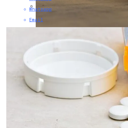
Whatsapp
В Свободе Объяснили Низкий Процент 
Email
В Украину Может Хлынуть Поток Дешевы
Почему Нужно Носить Солнцезащитные 
Женщине, Подкупавшей Избирателей, Г