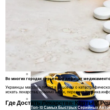
«Аватар» Вдохновил Mercedes-Benz На С
Назван Продукты, Укрепляющие Кости
Во многих городах серьезный дефицит медикаменто
Названы Даты Встречи Зеленского И Т
Украинцы массово пишут в соцсетях о катастрофическо
искать лекарства, помимо аптек, передает Хроника.инфо
Где Достать Лекарства: Карты И Ре
Топ-10 Самых Быстрых Серийных Авто