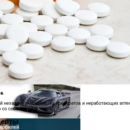
оздание Футуристического Авто
в.
рампа
й нехватке медицинских препаратов и неработающих аптек
 со ссылкой на Фокус.
цепты
мобилей