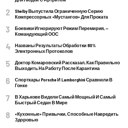
Shelby Выпустила Ограниченную Серию
Компрессорных «Мустангов» Для Проката
Боевики Игнорируют Режим Перемирия, —
Командующий ООС
Названы Результаты Обработки 80%
Электронных Протоколов
Доктор Комаровский Рассказал, Как Правильно
Выходить На Работу После Карантина
Спорткары Porsche И Lamborghini Сравнили В
Гонке
В Харькове Видели Самый Мощный И Самый
Быстрый Седан В Мире
«Кухонные» Привычки, Способные Навредить
Здоровью