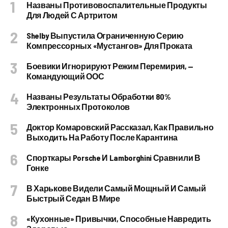
Названы Противовоспалительные Продукты
Для Людей С Артритом
Shelby Выпустила Ограниченную Серию
Компрессорных «Мустангов» Для Проката
Боевики Игнорируют Режим Перемирия, —
Командующий ООС
Названы Результаты Обработки 80%
Электронных Протоколов
Доктор Комаровский Рассказал, Как Правильно
Выходить На Работу После Карантина
Спорткары Porsche И Lamborghini Сравнили В
Гонке
В Харькове Видели Самый Мощный И Самый
Быстрый Седан В Мире
«Кухонные» Привычки, Способные Навредить