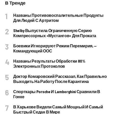
В Тренде
Названы Противовоспалительные Продукты
Для Людей С Артритом
Shelby Выпустила Ограниченную Серию
Компрессорных «Мустангов» Для Проката
Боевики Игнорируют Режим Перемирия, —
Командующий ООС
Названы Результаты Обработки 80%
Электронных Протоколов
Доктор Комаровский Рассказал, Как Правильно
Выходить На Работу После Карантина
Спорткары Porsche И Lamborghini Сравнили В
Гонке
В Харькове Видели Самый Мощный И Самый
Быстрый Седан В Мире