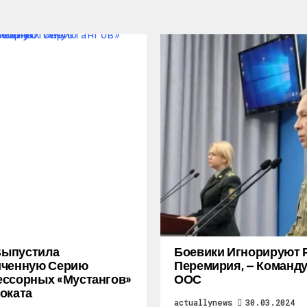
 Выпустила
Боевики Игнорируют 
иченную Серию
Перемирия, — Коман
ссорных «Мустангов»
ООС
оката
actuallynews
30.03.2024