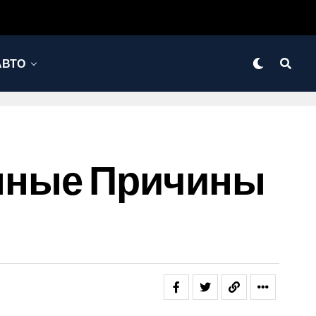
АВТО
нные Причины