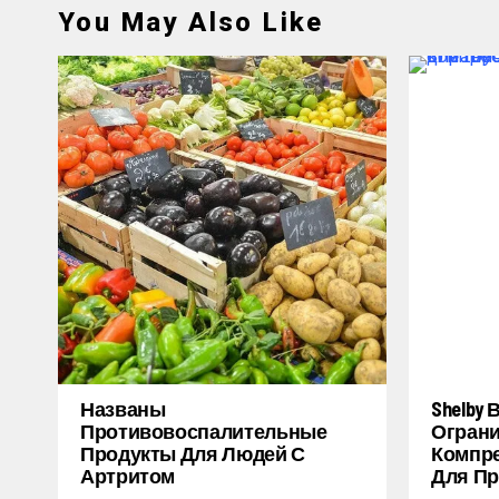
You May Also Like
Названы
Shelby
Противовоспалительные
Огран
Продукты Для Людей С
Компре
Артритом
Для Пр