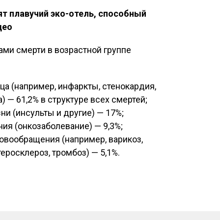
ят плавучий эко-отель, способный
део
ми смерти в возрастной группе
а (например, инфаркты, стенокардия,
) — 61,2% в структуре всех смертей;
и (инсульты и другие) — 17%;
ия (онкозаболевание) — 9,3%;
овообращения (например, варикоз,
еросклероз, тромбоз) — 5,1%.