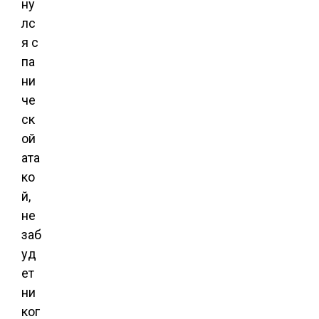
ну
лс
я с
па
ни
че
ск
ой
ата
ко
й,
не
заб
уд
ет
ни
ког