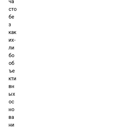
ча
сто
бе
з
как
их-
ли
бо
об
ъе
кти
вн
ых
ос
но
ва
ни