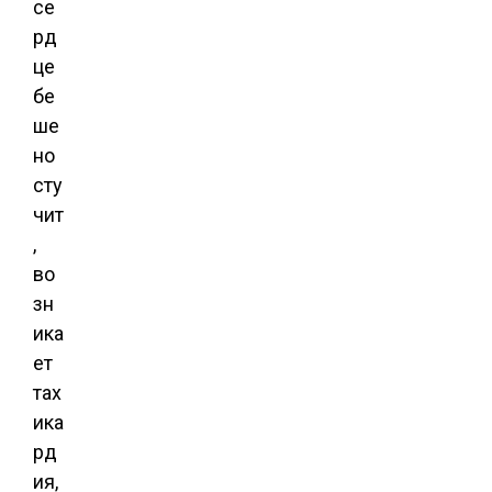
се
рд
це
бе
ше
но
сту
чит
,
во
зн
ика
ет
тах
ика
рд
ия,