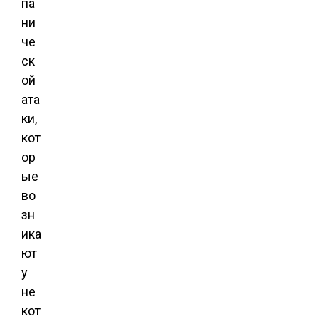
па
ни
че
ск
ой
ата
ки,
кот
ор
ые
во
зн
ика
ют
у
не
кот