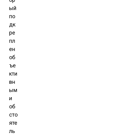
ый
по
дк
ре
пл
ен
об
ъе
кти
вн
ым
и
об
сто
яте
ль