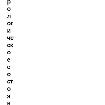
р
о
л
ог
и
че
ск
о
е
с
о
ст
о
я
н