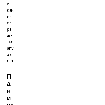
и
как
ее
пе
ре
жи
тьc
anv
a.c
om
П
а
н
и