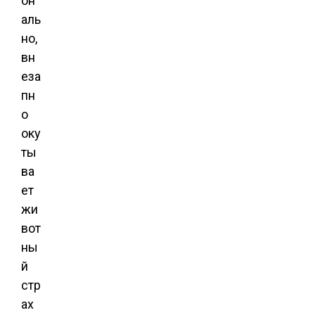
он
аль
но,
вн
еза
пн
о
оку
ты
ва
ет
жи
вот
ны
й
стр
ах