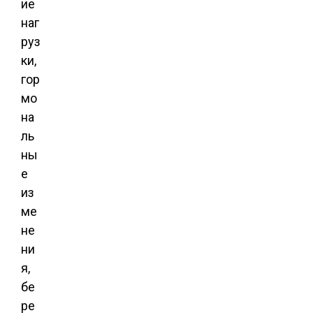
ие
наг
руз
ки,
гор
мо
на
ль
ны
е
из
ме
не
ни
я,
бе
ре