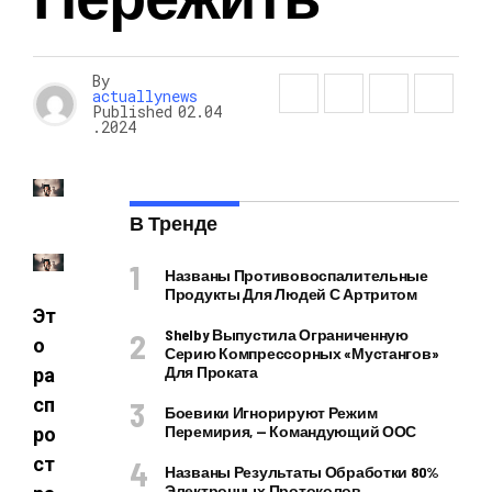
By
actuallynews
Published
02.04
.2024
В Тренде
Названы Противовоспалительные
Продукты Для Людей С Артритом
Эт
Shelby Выпустила Ограниченную
о
Серию Компрессорных «Мустангов»
Для Проката
ра
сп
Боевики Игнорируют Режим
Перемирия, — Командующий ООС
ро
ст
Названы Результаты Обработки 80%
Электронных Протоколов