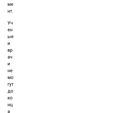
ме
нт.
Уч
ен
ые
и
вр
ач
и
не
мо
гут
до
ко
нц
а