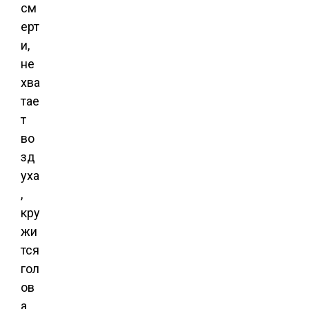
см
ерт
и,
не
хва
тае
т
во
зд
уха
,
кру
жи
тся
гол
ов
а,