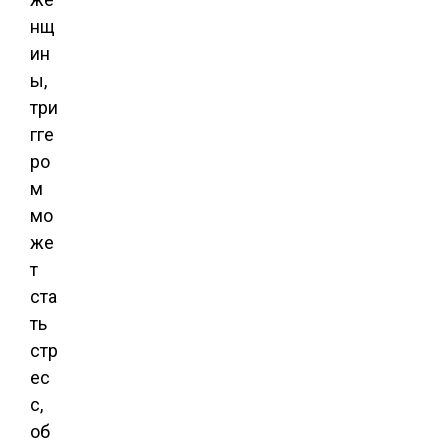
нщ
ин
ы,
три
гге
ро
м
мо
же
т
ста
ть
стр
ес
с,
об