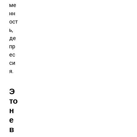
ме
нн
ост
ь,
де
пр
ес
си
я.
Э
то
н
е
в