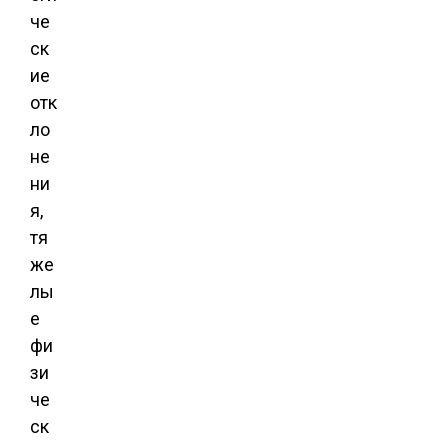
че
ск
ие
отк
ло
не
ни
я,
тя
же
лы
е
фи
зи
че
ск