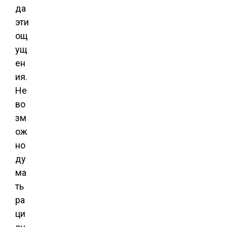
да
эти
ощ
ущ
ен
ия.
Не
во
зм
ож
но
ду
ма
ть
ра
ци