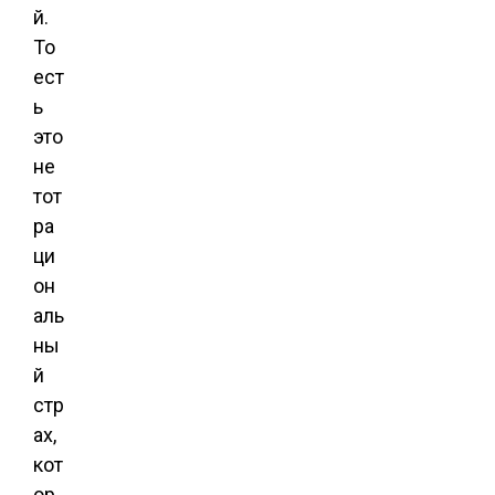
й.
То
ест
ь
это
не
тот
ра
ци
он
аль
ны
й
стр
ах,
кот
ор