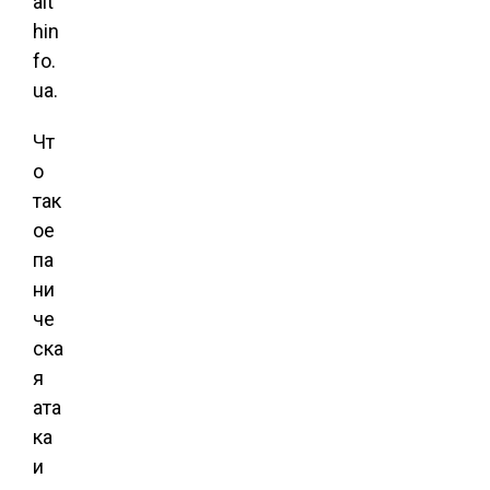
alt
hin
fo.
ua.
Чт
о
так
ое
па
ни
че
ска
я
ата
ка
и