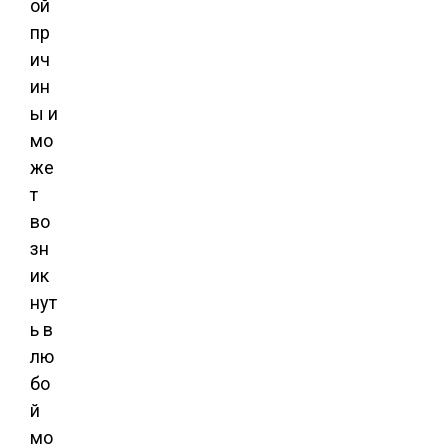
ой
пр
ич
ин
ы и
мо
же
т
во
зн
ик
нут
ь в
лю
бо
й
мо