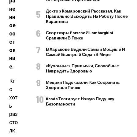
ра
не
Доктор Комаровский Рассказал, Как
Правильно Выходить На Работу После
нн
Карантина
ое
Спорткары Porsche И Lamborghini
со
Сравнили В Гонке
ст
В Харькове Видели Самый Мощный И
оя
Самый Быстрый Седан В Мире
ни
«Кухонные» Привычки, Способные
е.
Навредить Здоровью
Кт
Медики Подсказали, Как Сохранить
Здоровье Почек
о
хот
Honda Тестирует Новую Подушку
Безопасности
ь
раз
сто
лк