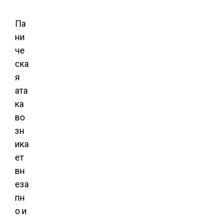
Па
ни
че
ска
я
ата
ка
во
зн
ика
ет
вн
еза
пн
о и