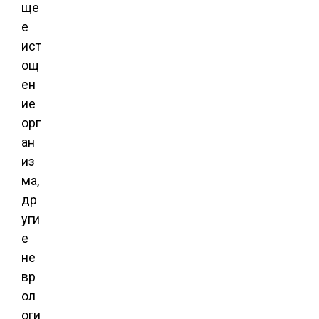
ще
е
ист
ощ
ен
ие
орг
ан
из
ма,
др
уги
е
не
вр
ол
оги