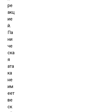
ре
акц
ие
й.
Па
ни
че
ска
я
ата
ка
не
им
еет
ве
ск