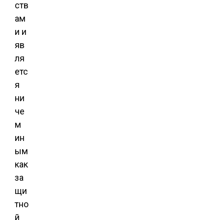
ств
ам
и и
яв
ля
етс
я
ни
че
м
ин
ым
как
за
щи
тно
й