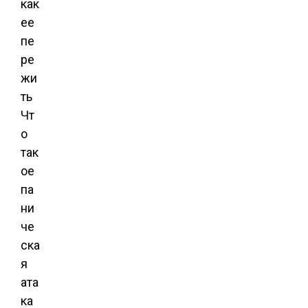
как
ее
пе
ре
жи
ть
Чт
о
так
ое
па
ни
че
ска
я
ата
ка