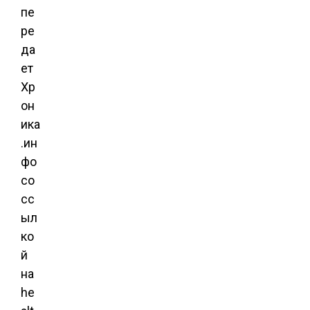
пе
ре
да
ет
Хр
он
ика
.ин
фо
со
сс
ыл
ко
й
на
he