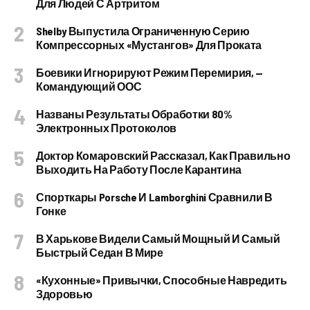
Для Людей С Артритом
Shelby Выпустила Ограниченную Серию
Компрессорных «Мустангов» Для Проката
Боевики Игнорируют Режим Перемирия, —
Командующий ООС
Названы Результаты Обработки 80%
Электронных Протоколов
Доктор Комаровский Рассказал, Как Правильно
Выходить На Работу После Карантина
Спорткары Porsche И Lamborghini Сравнили В
Гонке
В Харькове Видели Самый Мощный И Самый
Быстрый Седан В Мире
«Кухонные» Привычки, Способные Навредить
Здоровью