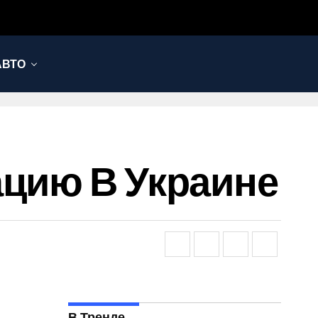
АВТО
ацию В Украине
В Тренде