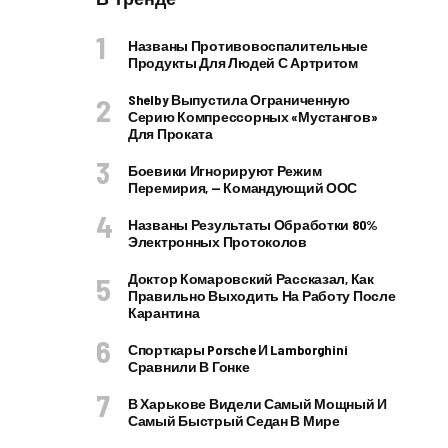
Названы Противовоспалительные
Продукты Для Людей С Артритом
Shelby Выпустила Ограниченную
Серию Компрессорных «Мустангов»
Для Проката
Боевики Игнорируют Режим
Перемирия, — Командующий ООС
Названы Результаты Обработки 80%
Электронных Протоколов
Доктор Комаровский Рассказал, Как
Правильно Выходить На Работу После
Карантина
Спорткары Porsche И Lamborghini
Сравнили В Гонке
В Харькове Видели Самый Мощный И
Самый Быстрый Седан В Мире