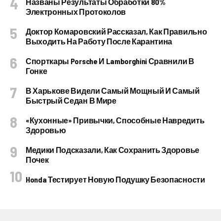
Названы Результаты Обработки 80%
Электронных Протоколов
Доктор Комаровский Рассказал, Как Правильно
Выходить На Работу После Карантина
Спорткары Porsche И Lamborghini Сравнили В
Гонке
В Харькове Видели Самый Мощный И Самый
Быстрый Седан В Мире
«Кухонные» Привычки, Способные Навредить
Здоровью
Медики Подсказали, Как Сохранить Здоровье
Почек
Honda Тестирует Новую Подушку Безопасности