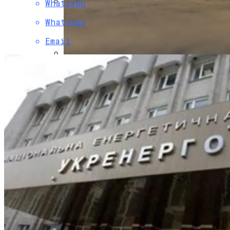
Whatsapp
В Свободе Объяснили Низкий Процент
Whatsapp
На Выборах В Раду
Email
В Украину Может Хлынуть Поток
Дешевых Авто Из США: В Чем Подвох
Врачи Рассказали, Кому Нельзя Пить
Минеральную Воду