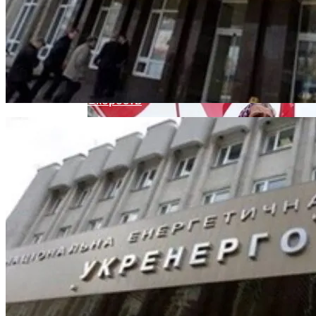
Женщине, Подкупавшей Избирателей,
Грозит Тюрьма
Названы Автомобили, Владельцы
Которых Чаще Всего Превышают
Скорость
Назван Главный Принцип Здорового
Питания
Симоненко Пытается Снять Запрет На
Деятельность КПУ