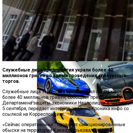
«Аватар» Вдохновил Mercedes-Benz На
Создание Футуристического Авто
Служебные лица предприятия украли более 40
миллионов гривен во время проведения конкурсных
торгов.
Врачи Рассказали О Невероятной
Пользе Перца Чили
Служебные лица Укрэнерго организовал схему хищения
более 40 миллионов гривен, сообщает пресс-служба
Департамена защиты экономики Нацполиции в четверг,
5 сентября, передает интернет-издание Хроника.инфо со
Названы Даты Встречи Зеленского И
ссылкой на Корреспондент.
Трампа
«Сейчас оперативники… проводят санкционированные
обыски на территории Киева, Харькова, Львова и