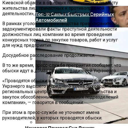
Киевской области в офисных помещениях и по месту
жительства лиц, причастных к противоправной
деятельности», — говорится в сообщении.
Топ-10 Самых Быстрых Серийных
Автомобилей
В рамках уголовного производства правоохранители
задокументировали факты преступной деятельности
должностных лиц компании во время проведения
конкурсных торгов по закупке товаров, работ и услуг
для нужд предприятия.
Досудебное расследование продолжается.
В то же время, пресс-служба преприятия сообщает, что
Почему Нужно Носить
обыски идут в домах пяти руководителей Укрэнерго.
Солнцезащитные Очки Зимой: Ответ
Врачей
«Проводятся обыски в жилищах пяти руководителей
Укрэнерго высшего и среднего звена, руководителей
региональных центров обеспечения строительства и
закупок обособленных региональных подразделений
Зеленский Летит На Встречу С
компании», — говорится в сообщении.
Эрдоганом И Варфоломеем
При этом в пресс-службе не уточняют имена
руководителей, у которых проводятся обыски.
Нацсовет Призвал Суд Лишить