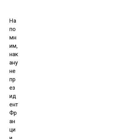
На
по
мн
им,
нак
ану
не
пр
ез
ид
ент
Фр
ан
ци
и