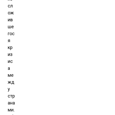
сл
ож
ив
ше
гос
я
кр
из
ис
а
ме
жд
у
стр
ана
ми.