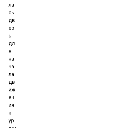
ла
сь
дв
ер
ь
дл
я
на
ча
ла
дв
иж
ен
ия
к
ур