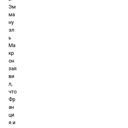
Эм
ма
ну
эл
ь
Ма
кр
он
зая
ви
л,
что
Фр
ан
ци
я и