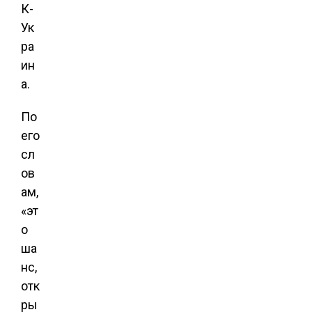
К-
Ук
ра
ин
а.
По
его
сл
ов
ам,
«эт
о
ша
нс,
отк
ры