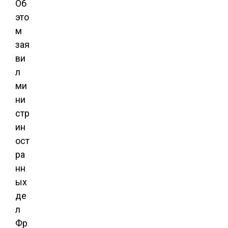
Об
это
м
зая
ви
л
ми
ни
стр
ин
ост
ра
нн
ых
де
л
Фр