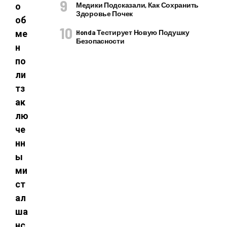
Медики Подсказали, Как Сохранить
о
Здоровье Почек
об
Honda Тестирует Новую Подушку
ме
Безопасности
н
по
ли
тз
ак
лю
че
нн
ы
ми
ст
ал
ша
нс