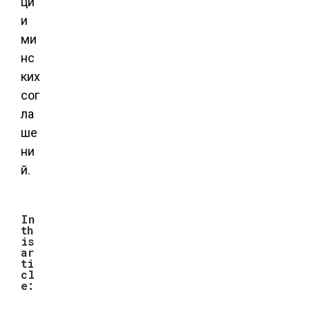
ци
и
ми
нс
ких
сог
ла
ше
ни
й.
In
th
is
ar
ti
cl
e: