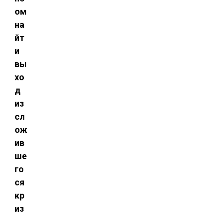
ом
на
йт
и
вы
хо
д
из
сл
ож
ив
ше
го
ся
кр
из