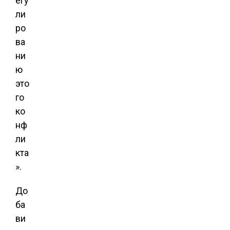
егу
ли
ро
ва
ни
ю
это
го
ко
нф
ли
кта
».
До
ба
ви