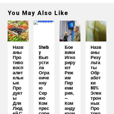
You May Also Like
Назв
Shelb
Бое
Назв
Аны
Y
Вики
Аны
Про
Вып
Игно
Резу
Тиво
Усти
Риру
Льта
Восп
Ла
Ют
Ты
Алит
Огра
Реж
Обр
Ельн
Ниче
Им
Абот
Ые
Нну
Пер
Ки
Про
Ю
Еми
80%
Дукт
Сер
Рия,
Элек
Ы
Ию
—
Трон
Для
Ком
Ком
Ных
Люд
Прес
Анду
Про
Ей С
Сорн
Ющи
Токо