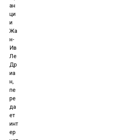
ан
ци
и
Жа
н-
Ив
Ле
Др
иа
н,
пе
ре
да
ет
инт
ер