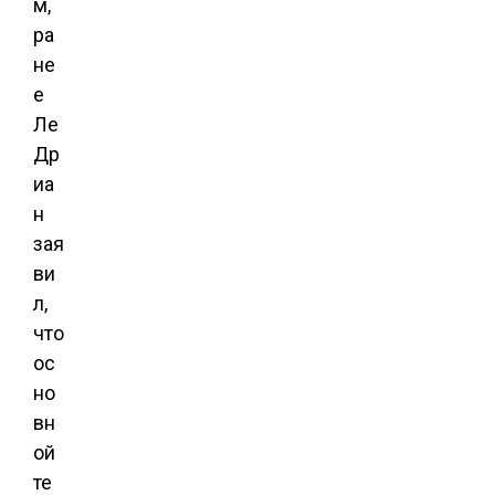
м,
ра
не
е
Ле
Др
иа
н
зая
ви
л,
что
ос
но
вн
ой
те