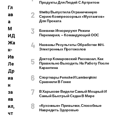
Продукты Для Людей С Артритом
Гл
Shelby Выпустила Ограниченную
ав
Серию Компрессорных «Мустангов»
Для Проката
а
М
Боевики Игнорируют Режим
Перемирия, — Командующий ООС
ИД
Жа
Названы Результаты Обработки 80%
Электронных Протоколов
н-
Ив
Доктор Комаровский Рассказал, Как
Правильно Выходить На Работу После
Ле
Карантина
Др
Спорткары Porsche И Lamborghini
иа
Сравнили В Гонке
н
В Харькове Видели Самый Мощный И
за
Самый Быстрый Седан В Мире
яв
«Кухонные» Привычки, Способные
ил,
Навредить Здоровью
чт