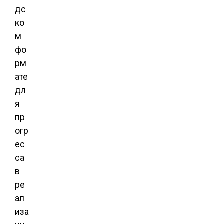
дс
ко
м
фо
рм
ате
дл
я
пр
огр
ес
са
в
ре
ал
иза