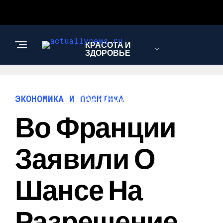
КРАСОТА И
ЗДОРОВЬЕ
ЭКОНОМИКА И
ЭКОНОМИКА И ПОЛИТИКА
ПОЛИТИКА
Во Франции
АВТО
Заявили О
Шансе На
Разрешение