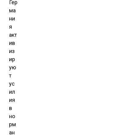
Гер
ма
ни
я
акт
ив
из
ир
ую
т
ус
ил
ия
в
но
рм
ан