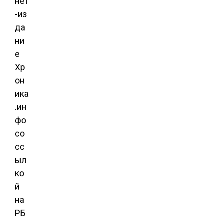
нет
-из
да
ни
е
Хр
он
ика
.ин
фо
со
сс
ыл
ко
й
на
РБ