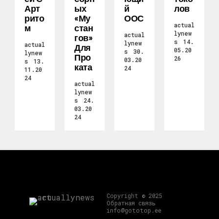
Арт
Ых
Й
Лов
Рито
«Му
ООС
actual
М
Стан
lynew
actual
Гов»
s
14.
lynew
actual
Для
05.20
s
30.
lynew
Про
26
03.20
s
13.
Ката
24
11.20
24
actual
lynew
s
24.
03.20
24
Copyright © 2025
Обратная связь
info@gototop.ee