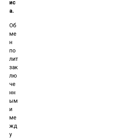
ис
а.
Об
ме
н
по
лит
зак
лю
че
нн
ым
и
ме
жд
у