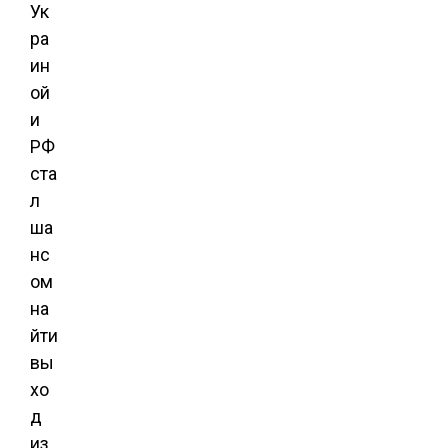
Ук
ра
ин
ой
и
РФ
ста
л
ша
нс
ом
на
йти
вы
хо
д
из