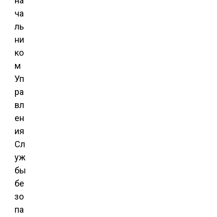
на
ча
ль
ни
ко
м
Уп
ра
вл
ен
ия
Сл
уж
бы
бе
зо
па