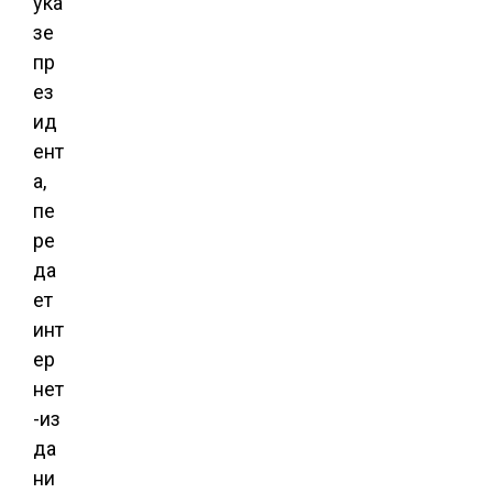
ука
зе
пр
ез
ид
ент
а,
пе
ре
да
ет
инт
ер
нет
-из
да
ни