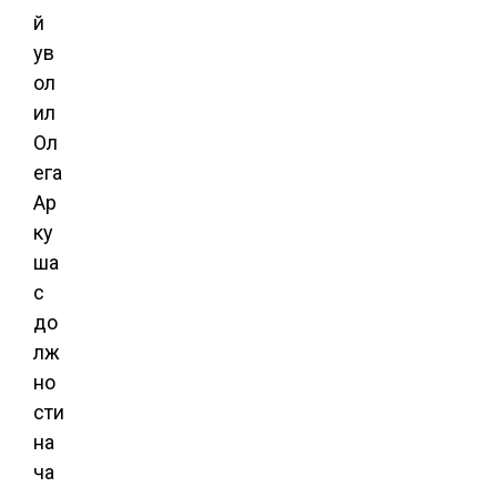
й
ув
ол
ил
Ол
ега
Ар
ку
ша
с
до
лж
но
сти
на
ча