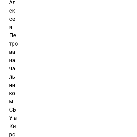
Ал
ек
се
я
Пе
тро
ва
на
ча
ль
ни
ко
м
СБ
У в
Ки
ро