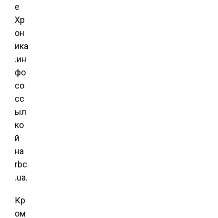
е
Хр
он
ика
.ин
фо
со
сс
ыл
ко
й
на
rbc
.ua.
Кр
ом