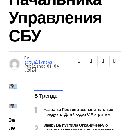
Управления
СБУ
By
actuallynews
Published
01.04
.2024
В Тренде
Названы Противовоспалительные
Продукты Для Людей С Артритом
Зе
Shelby Выпустила Ограниченную
ле
Серию Компрессорных «Мустангов»