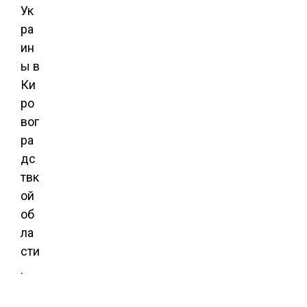
Ук
ра
ин
ы в
Ки
ро
вог
ра
дс
твк
ой
об
ла
сти
.