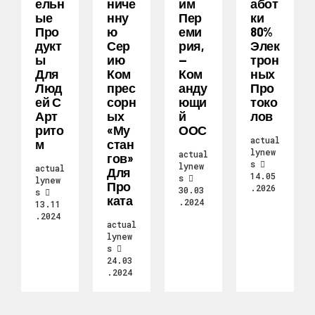
Ельн
Ниче
Им
Абот
Ые
Нну
Пер
Ки
Про
Ю
Еми
80%
Дукт
Сер
Рия,
Элек
Ы
Ию
—
Трон
Для
Ком
Ком
Ных
Люд
Прес
Анду
Про
Ей С
Сорн
Ющи
Токо
Арт
Ых
Й
Лов
Рито
«Му
ООС
actual
М
Стан
lynew
actual
Гов»
s
lynew
actual
Для
14.05
s
lynew
Про
.2026
30.03
s
Ката
.2024
13.11
.2024
actual
lynew
s
24.03
.2024