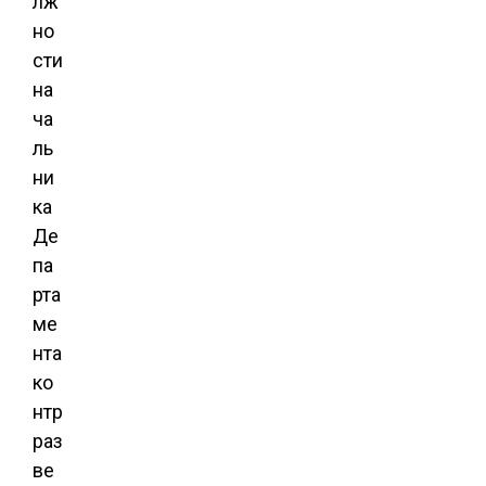
лж
но
сти
на
ча
ль
ни
ка
Де
па
рта
ме
нта
ко
нтр
раз
ве