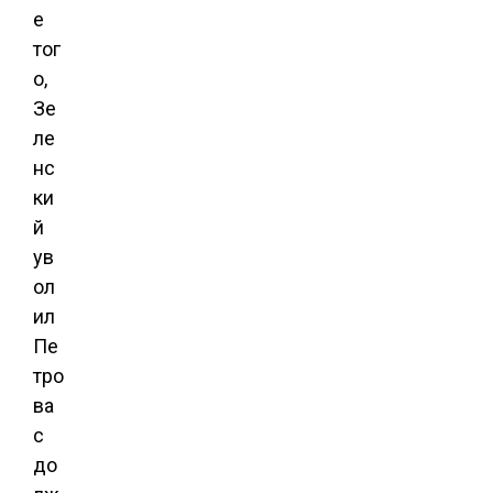
е
тог
о,
Зе
ле
нс
ки
й
ув
ол
ил
Пе
тро
ва
с
до