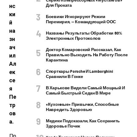
Для Проката
нс
ки
Боевики Игнорируют Режим
Перемирия, — Командующий ООС
й
на
Названы Результаты Обработки 80%
Электронных Протоколов
зн
ач
Доктор Комаровский Рассказал, Как
Правильно Выходить На Работу После
ил
Карантина
Ал
Спорткары Porsche И Lamborghini
ек
Сравнили В Гонке
се
В Харькове Видели Самый Мощный И
я
Самый Быстрый Седан В Мире
Пе
«Кухонные» Привычки, Способные
тр
Навредить Здоровью
ов
Медики Подсказали, Как Сохранить
а.
Здоровье Почек
Пр