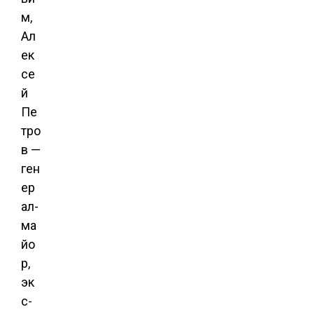
м,
Ал
ек
се
й
Пе
тро
в —
ген
ер
ал-
ма
йо
р,
эк
с-