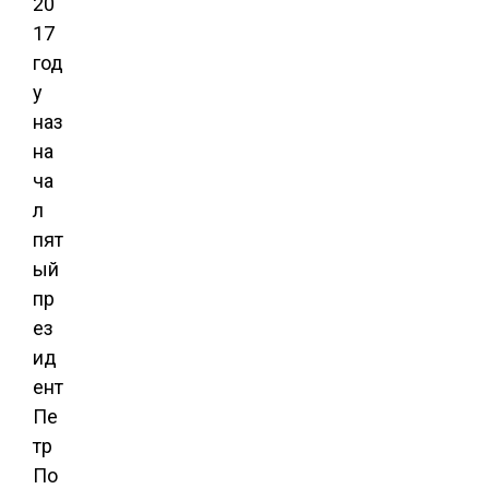
20
17
год
у
наз
на
ча
л
пят
ый
пр
ез
ид
ент
Пе
тр
По