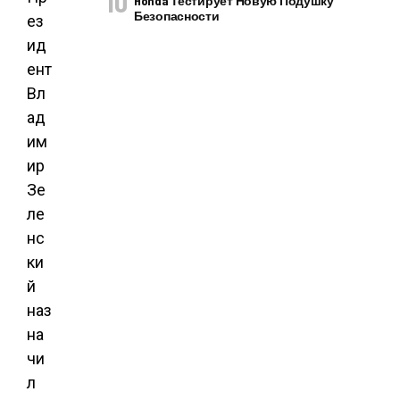
Honda Тестирует Новую Подушку
Безопасности
ез
ид
ент
Вл
ад
им
ир
Зе
ле
нс
ки
й
наз
на
чи
л