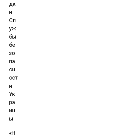
дк
и
Сл
уж
бы
бе
зо
па
сн
ост
и
Ук
ра
ин
ы
«Н