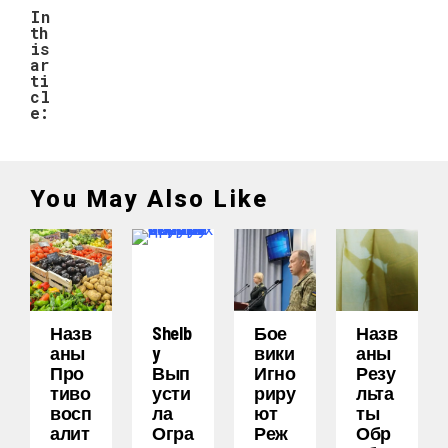
In
th
is
ar
ti
cl
e:
You May Also Like
Назв
Shelb
Бое
Назв
Аны
Y
Вики
Аны
Про
Вып
Игно
Резу
Тиво
Усти
Риру
Льта
Восп
Ла
Ют
Ты
Алит
Огра
Реж
Обр