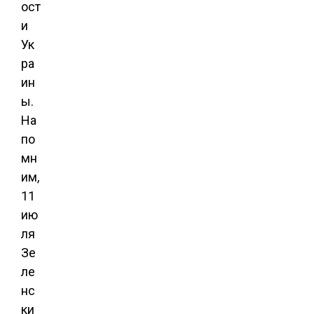
ост
и
Ук
ра
ин
ы.
На
по
мн
им,
11
ию
ля
Зе
ле
нс
ки