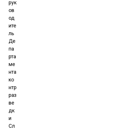
рук
ов
од
ите
ль
Де
па
рта
ме
нта
ко
нтр
раз
ве
дк
и
Сл