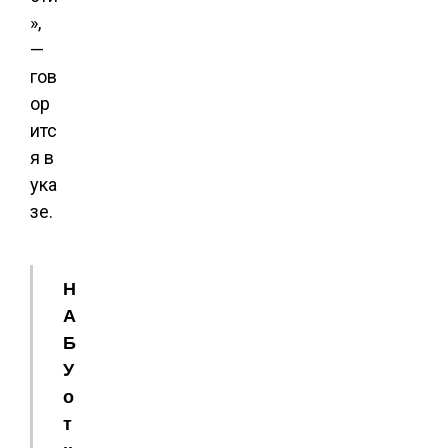
»,
—
гов
ор
итс
я в
ука
зе.
Н
А
Б
У
о
т