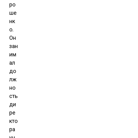
ро
ше
нк
о.
Он
зан
им
ал
до
лж
но
сть
ди
ре
кто
ра
уч