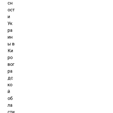
сн
ост
и
Ук
ра
ин
ы в
Ки
ро
вог
ра
дс
ко
й
об
ла
сти