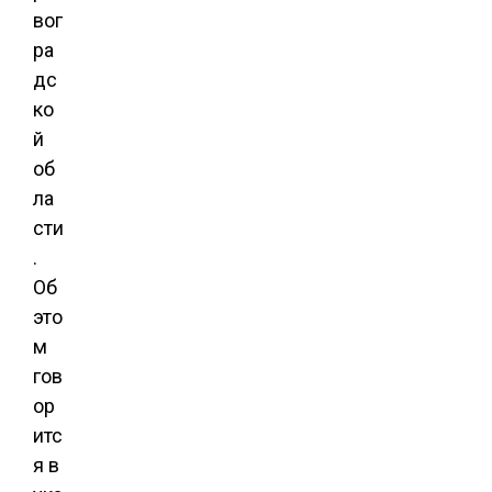
вог
ра
дс
ко
й
об
ла
сти
.
Об
это
м
гов
ор
итс
я в