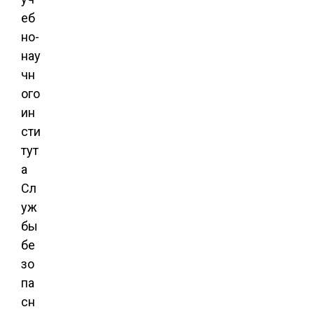
еб
но-
нау
чн
ого
ин
сти
тут
а
Сл
уж
бы
бе
зо
па
сн