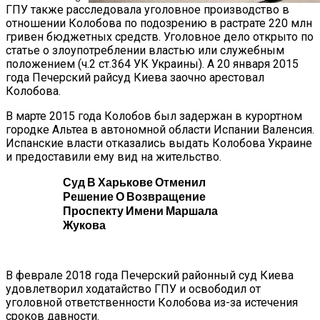
ГПУ также расследовала уголовное производство в
отношении Колобова по подозрению в растрате 220 млн
Названы Подержанные Автомобили
гривен бюджетных средств. Уголовное дело открыто по
Из Европы, Которые Чаще Всего
статье о злоупотреблении властью или служебным
Покупают Украинцы
положением (ч.2 ст.364 УК Украины). А 20 января 2015
года Печерский райсуд Киева заочно арестовал
Колобова.
В марте 2015 года Колобов был задержан в курортном
городке Альтеа в автономной области Испании Валенсия.
Испанские власти отказались выдать Колобова Украине
и предоставили ему вид на жительство.
Суд В Харькове Отменил
Решение О Возвращение
Проспекту Имени Маршала
Жукова
В феврале 2018 года Печерский районный суд Киева
удовлетворил ходатайство ГПУ и освободил от
уголовной ответственности Колобова из-за истечения
сроков давности.