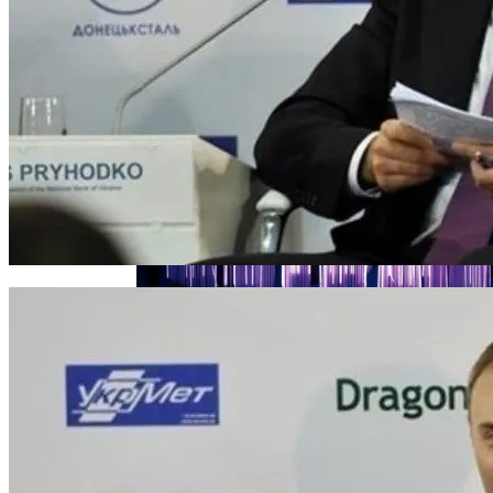
В Свободе Объяснили Низкий Процент
На Выборах В Раду
Названы Автомобили, Владельцы
Которых Чаще Всего Превышают
Скорость
Назван Способ Быстро Восстановить
Организм После Праздников
Женщине, Подкупавшей Избирателей,