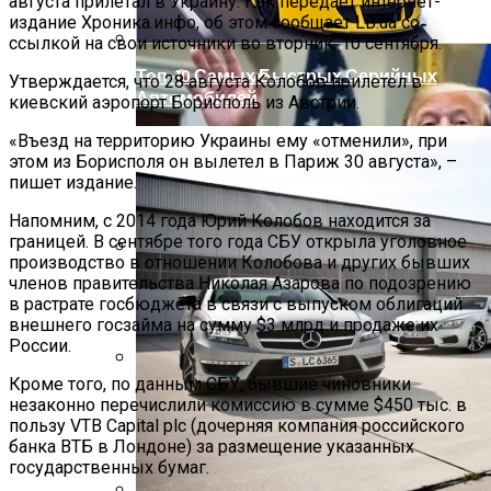
августа прилетал в Украину. Как передает интернет-
издание Хроника.инфо, об этом сообщает LB.ua со
ссылкой на свои источники во вторник, 10 сентября.
Топ-10 Самых Быстрых Серийных
Утверждается, что 28 августа Колобов прилетел в
Автомобилей
киевский аэропорт Борисполь из Австрии.
«Въезд на территорию Украины ему «отменили», при
этом из Борисполя он вылетел в Париж 30 августа», –
пишет издание.
Напомним, с 2014 года Юрий Колобов находится за
границей. В сентябре того года СБУ открыла уголовное
производство в отношении Колобова и других бывших
членов правительства Николая Азарова по подозрению
Развенчан Популярный Миф О
в растрате госбюджета в связи с выпуском облигаций
Быстром Похудении
внешнего госзайма на сумму $3 млрд и продаже их
России.
Кроме того, по данным СБУ, бывшие чиновники
Названы Даты Встречи Зеленского И
незаконно перечислили комиссию в сумме $450 тыс. в
Трампа
пользу VTB Capital plc (дочерняя компания российского
банка ВТБ в Лондоне) за размещение указанных
государственных бумаг.