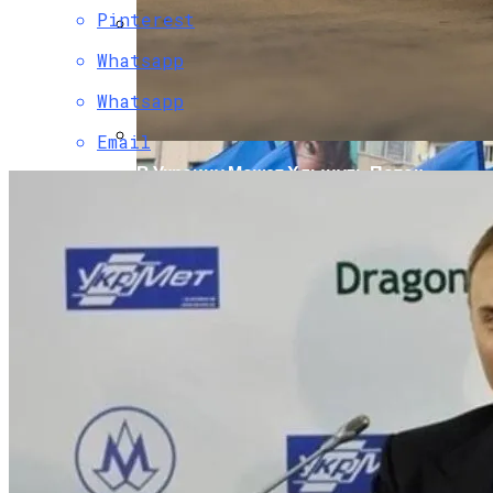
Pinterest
Whatsapp
Инаугурация Миели: Аргентина —
Резкий Поворот Направо
Whatsapp
Email
В Украину Может Хлынуть Поток
Дешевых Авто Из США: В Чем Подвох
Развенчан Популярный Миф О Вреде
Рыбы