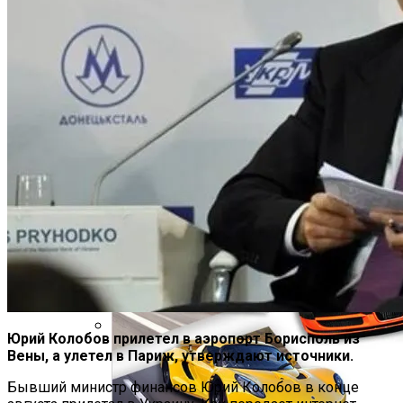
Грозит Тюрьма
«Аватар» Вдохновил Mercedes-Benz На
Создание Футуристического Авто
Врачи Объяснили, Почему Нельзя
Часто Пить Кофе
Юрий Колобов прилетел в аэропорт Борисполь из
Вены, а улетел в Париж, утверждают источники.
Симоненко Пытается Снять Запрет На
Деятельность КПУ
Бывший министр финансов Юрий Колобов в конце