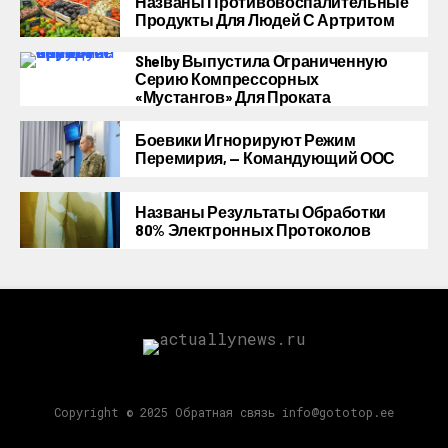
Названы Противовоспалительные
Продукты Для Людей С Артритом
Shelby Выпустила Ограниченную
Серию Компрессорных
«Мустангов» Для Проката
Боевики Игнорируют Режим
Перемирия, — Командующий ООС
Названы Результаты Обработки
80% Электронных Протоколов
Copyright © 2025 Обратная связь info@gototop.ee