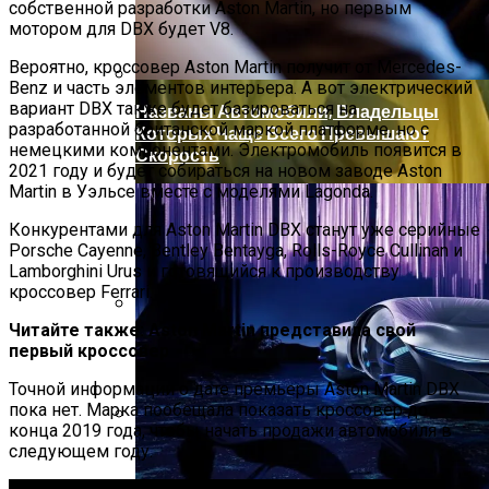
В Свободе Объяснили Низкий Процент
собственной разработки Aston Martin, но первым
На Выборах В Раду
мотором для DBX будет V8.
Вероятно, кроссовер Aston Martin получит от Mercedes-
Benz и часть элементов интерьера. А вот электрический
вариант DBX также будет базироваться на
Названы Автомобили, Владельцы
разработанной британской маркой платформе, но с
Которых Чаще Всего Превышают
немецкими компонентами. Электромобиль появится в
Скорость
2021 году и будет собираться на новом заводе Aston
Martin в Уэльсе вместе с моделями Lagonda.
Конкурентами для Aston Martin DBX станут уже серийные
Porsche Cayenne, Bentley Bentayga, Rolls-Royce Cullinan и
Lamborghini Urus и готовящийся к производству
кроссовер Ferrari.
Читайте также: Aston Martin представила свой
Назван Способ Быстро Восстановить
первый кроссовер
Организм После Праздников
Точной информации о дате премьеры Aston Martin DBX
пока нет. Марка пообещала показать кроссовер до
конца 2019 года, чтобы начать продажи автомобиля в
Женщине, Подкупавшей Избирателей,
следующем году.
Грозит Тюрьма