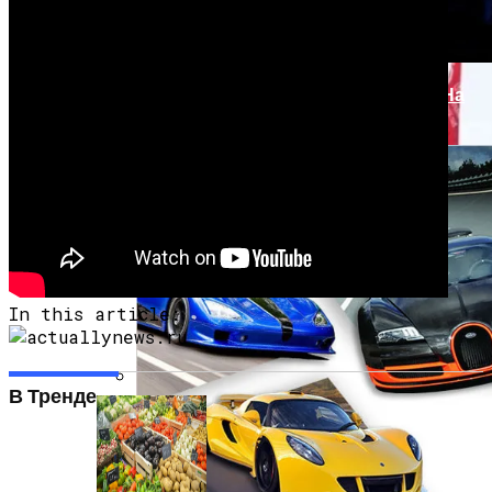
«Аватар» Вдохновил Mercedes-Benz На
Создание Футуристического Авто
Врачи Объяснили, Почему Нельзя
In this article:
Часто Пить Кофе
В Тренде
Симоненко Пытается Снять Запрет На
Деятельность КПУ