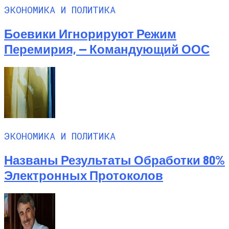
Названы Подержанные Автомобили
ЭКОНОМИКА И ПОЛИТИКА
Из Европы, Которые Чаще Всего
Покупают Украинцы
Боевики Игнорируют Режим
Перемирия, — Командующий ООС
ЭКОНОМИКА И ПОЛИТИКА
Названы Результаты Обработки 80%
Электронных Протоколов