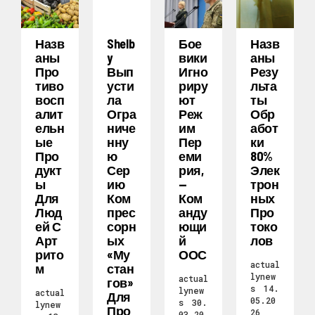
Назв
Shelb
Бое
Назв
Аны
Y
Вики
Аны
Про
Вып
Игно
Резу
Тиво
Усти
Риру
Льта
Восп
Ла
Ют
Ты
Алит
Огра
Реж
Обр
Ельн
Ниче
Им
Абот
Ые
Нну
Пер
Ки
Про
Ю
Еми
80%
Дукт
Сер
Рия,
Элек
Ы
Ию
—
Трон
Для
Ком
Ком
Ных
Люд
Прес
Анду
Про
Ей С
Сорн
Ющи
Токо
Арт
Ых
Й
Лов
Рито
«Му
ООС
actual
М
Стан
lynew
actual
Гов»
s
14.
lynew
actual
Для
05.20
s
30.
lynew
Про
26
03.20