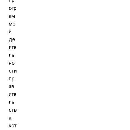
пр
огр
ам
мо
й
де
яте
ль
но
сти
пр
ав
ите
ль
ств
а,
кот