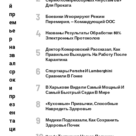
Для Проката
й
пр
Боевики Игнорируют Режим
Перемирия, — Командующий ООС
ем
ье
Названы Результаты Обработки 80%
Электронных Протоколов
р
на
Доктор Комаровский Рассказал, Как
Правильно Выходить На Работу После
зв
Карантина
ал
Спорткары Porsche И Lamborghini
ср
Сравнили В Гонке
ок
В Харькове Видели Самый Мощный И
и
Самый Быстрый Седан В Мире
пр
«Кухонные» Привычки, Способные
ез
Навредить Здоровью
ен
Медики Подсказали, Как Сохранить
та
Здоровье Почек
ци