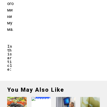
ого
ми
ни
му
ма.
In
th
is
ar
ti
cl
e:
You May Also Like