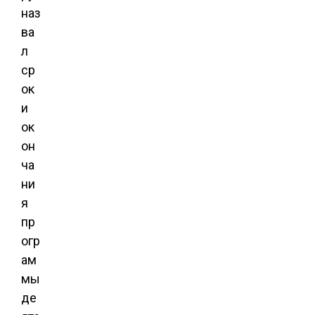
наз
ва
л
ср
ок
и
ок
он
ча
ни
я
пр
огр
ам
мы
де