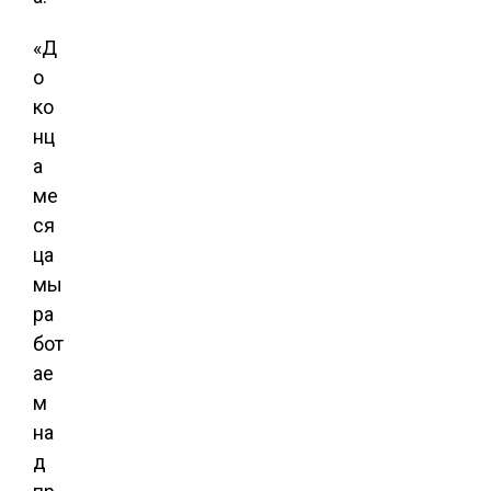
«Д
о
ко
нц
а
ме
ся
ца
мы
ра
бот
ае
м
на
д