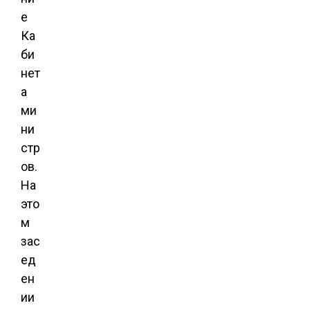
е
Ка
би
нет
а
ми
ни
стр
ов.
На
это
м
зас
ед
ен
ии