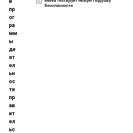
Honda Тестирует Новую Подушку
и
Безопасности
пр
ог
ра
мм
ы
де
ят
ел
ьн
ос
ти
пр
ав
ит
ел
ьс