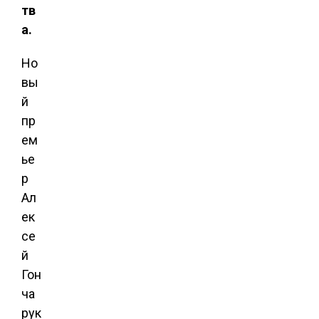
тв
а.
Но
вы
й
пр
ем
ье
р
Ал
ек
се
й
Гон
ча
рук