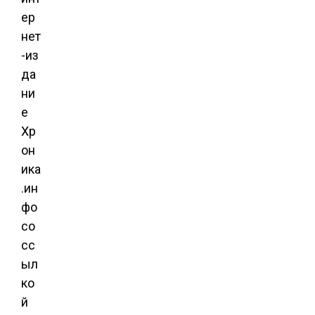
ер
нет
-из
да
ни
е
Хр
он
ика
.ин
фо
со
сс
ыл
ко
й