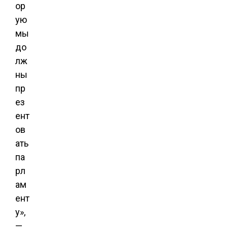
ор
ую
мы
до
лж
ны
пр
ез
ент
ов
ать
па
рл
ам
ент
у»,
—