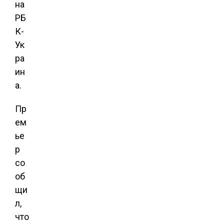
на
РБ
К-
Ук
ра
ин
а.
Пр
ем
ье
р
со
об
щи
л,
что