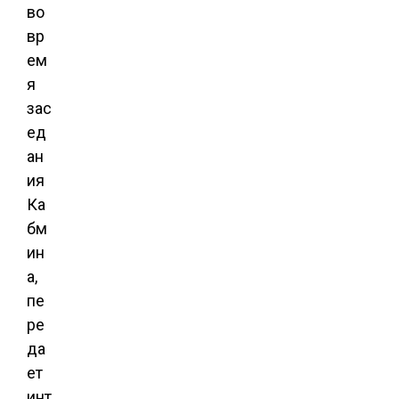
во
вр
ем
я
зас
ед
ан
ия
Ка
бм
ин
а,
пе
ре
да
ет
инт