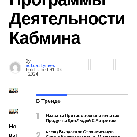
Деятельности
Кабмина
By
actuallynews
Published
01.04
.2024
В Тренде
Названы Противовоспалительные
Продукты Для Людей С Артритом
Но
Shelby Выпустила Ограниченную
вы
Серию Компрессорных «Мустангов»