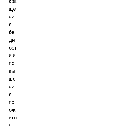
кра
ще
ни
я
бе
дн
ост
и и
по
вы
ше
ни
я
пр
ож
ито
чн