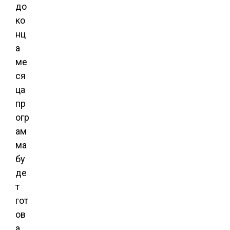
до
ко
нц
а
ме
ся
ца
пр
огр
ам
ма
бу
де
т
гот
ов
а.