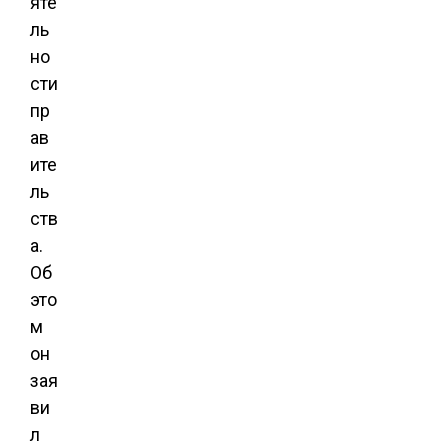
яте
ль
но
сти
пр
ав
ите
ль
ств
а.
Об
это
м
он
зая
ви
л