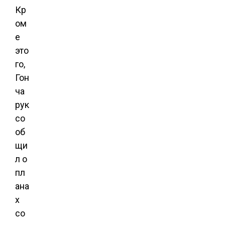
Кр
ом
е
это
го,
Гон
ча
рук
со
об
щи
л о
пл
ана
х
со