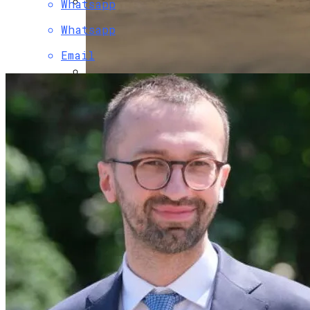
Whatsapp
Инаугурация Миели: Аргентина —
Whatsapp
Резкий Поворот Направо
Email
В Украину Может Хлынуть Поток
Дешевых Авто Из США: В Чем Подвох
Развенчан Популярный Миф О Вреде
Рыбы