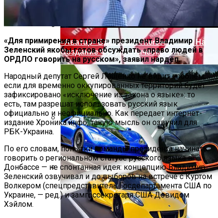
«Для примирения в стране» президент Владимир
«Аватар» Вдохновил Mercedes-Benz На
Зеленский якобы готов обсуждать «право людей в
Создание Футуристического Авто
ОРДЛО говорить на русском», заявил нардеп.
Народный депутат Сергей Лещенко не видит проблем,
если для временно оккупированных территорий будет
зафиксировано «исключение из закона о языке»: то
есть, там разрешат использовать русский язык
официально и неофициально. Как передает интернет-
издание Хроника.инфо, такую мысль он озвучил для
РБК-Украина.
Врачи Объяснили, Почему Нельзя
Часто Пить Кофе
По его словам, попытки команды президента начинать
говорить о региональном статусе русского языка в
Донбассе — не спонтанная идея: концепцию Владимир
Зеленский озвучивал и до выборов на встрече с Куртом
Симоненко Пытается Снять Запрет На
Волкером (спецпредставитель Госдепартамента США по
Деятельность КПУ
Украине, — ред.) и замгоссекретаря США Дэвидом
Хэйлом.