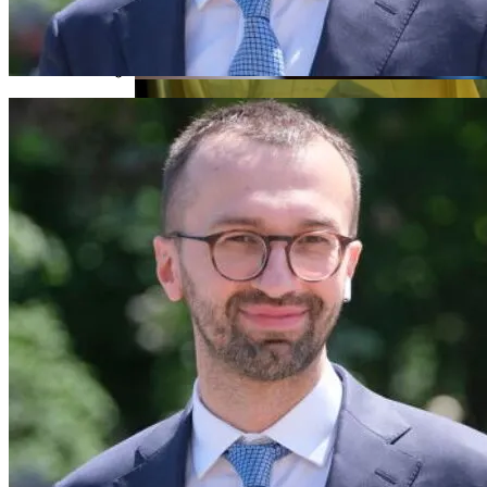
В Свободе Объяснили Низкий Процент
На Выборах В Раду
Названы Автомобили, Владельцы
Которых Чаще Всего Превышают
Скорость
Назван Способ Быстро Восстановить
Организм После Праздников
Женщине, Подкупавшей Избирателей,
Грозит Тюрьма