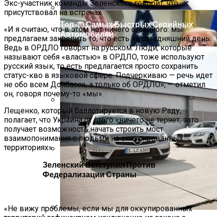
Экс-участник команды Зеленского говорит, что
присутствовал на встречах.
Топ-10 Самых Быстрых Серийных
«И я считаю, что в этом нет ничего странного: мы
Автомобилей
предлагаем закрепить то, что есть на сегодняшний день.
Ведь в ОРДЛО говорят на русском. Люди, которые
называют себя «властью» в ОРДЛО, тоже используют
русский язык, то есть предлагается просто сохранить
статус-кво в языковой сфере. Подчеркиваю — речь идет
не обо всем Донбассе, а только об ОРДЛО», — отметил
он, говоря почему-то «мы».
Лещенко, который баллотируется в новую Раду,
Развенчан Популярный Миф О
полагает, что Украина от этого «ничего не теряет, зато
Быстром Похудении
получает возможность начать строить мост
взаимопонимания с людьми на оккупированных
территориях».
Зеленский Выступил Против
Названы Даты Встречи Зеленского И
Федерализации Страны
Трампа
«Не вижу проблемы, если мы для оккупированных