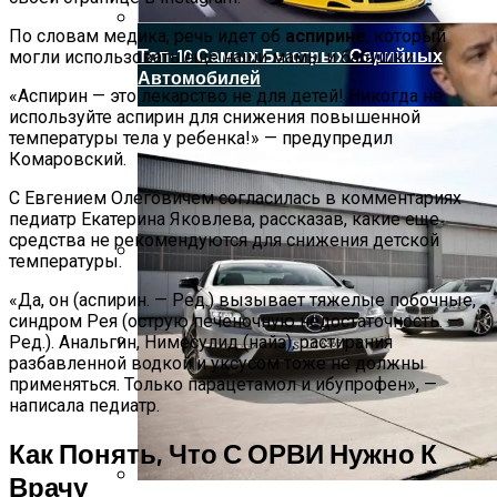
По словам медика, речь идет об
аспирине
, который
Топ-10 Самых Быстрых Серийных
могли использовать еще наши мамы и бабушки.
Автомобилей
«Аспирин — это лекарство не для детей! Никогда не
используйте аспирин для снижения повышенной
температуры тела у ребенка!» — предупредил
Комаровский.
С Евгением Олеговичем согласилась в комментариях
педиатр Екатерина Яковлева, рассказав, какие еще
средства не рекомендуются для снижения детской
температуры.
Названы Продукты, Которые Помогут
«Да, он (аспирин. — Ред.) вызывает тяжелые побочные,
Очистить Организм После Праздников
синдром Рея (острую печеночную недостаточность. —
Ред.). Анальгин, Нимесулид (найз), растирания
разбавленной водкой и уксусом тоже не должны
Зеленский Летит На Встречу С
применяться. Только парацетамол и ибупрофен», —
Эрдоганом И Варфоломеем
написала педиатр.
Как Понять, Что С ОРВИ Нужно К
Врачу