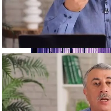
Женщине, Подкупавшей Избирателей,
Грозит Тюрьма
Названы Автомобили, Владельцы
Которых Чаще Всего Превышают
Скорость
Врачи Рассказали О Невероятной
Пользе Перца Чили
Симоненко Пытается Снять Запрет На
Деятельность КПУ