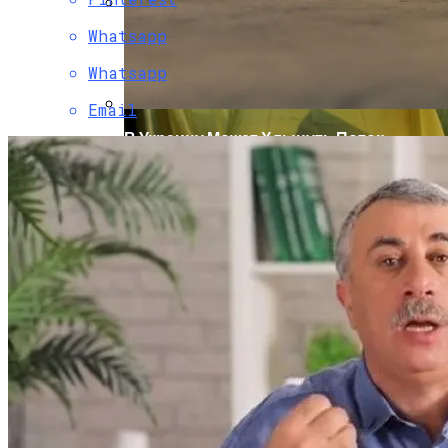
Whatsapp
В Свободе Объяснили Низкий Процент
На Выборах В Раду
Whatsapp
Email
В Украину Может Хлынуть Поток
Дешевых Авто Из США: В Чем Подвох
Назван Главный Принцип Здорового
Питания