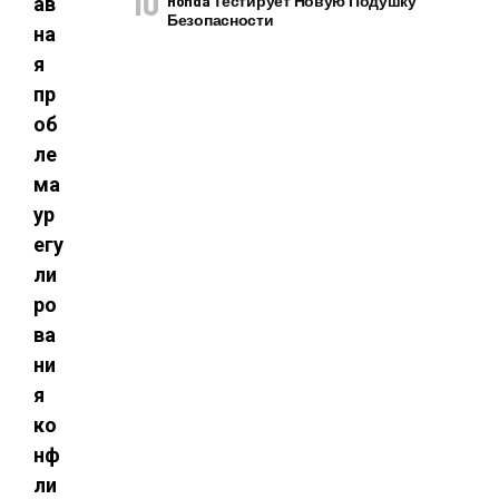
Honda Тестирует Новую Подушку
ав
Безопасности
на
я
пр
об
ле
ма
ур
егу
ли
ро
ва
ни
я
ко
нф
ли