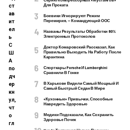
Для Проката
ст
ав
Боевики Игнорируют Режим
Перемирия, — Командующий ООС
ит
ел
Названы Результаты Обработки 80%
Электронных Протоколов
ь
С
Доктор Комаровский Рассказал, Как
Правильно Выходить На Работу После
Ш
Карантина
А
Спорткары Porsche И Lamborghini
по
Сравнили В Гонке
дч
В Харькове Видели Самый Мощный И
ер
Самый Быстрый Седан В Мире
кн
«Кухонные» Привычки, Способные
ул,
Навредить Здоровью
чт
Медики Подсказали, Как Сохранить
о
Здоровье Почек
гл