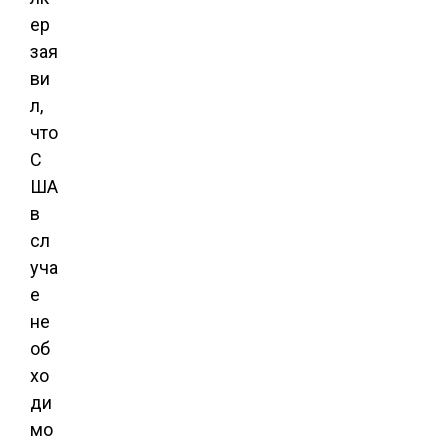
ер
зая
ви
л,
что
С
ША
в
сл
уча
е
не
об
хо
ди
мо