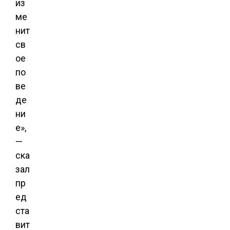
из
ме
нит
св
ое
по
ве
де
ни
е»,
—
ска
зал
пр
ед
ста
вит