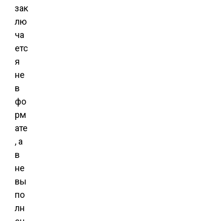
зак
лю
ча
етс
я
не
в
фо
рм
ате
, а
в
не
вы
по
лн