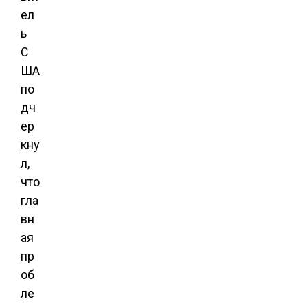
ел
ь
С
ША
по
дч
ер
кну
л,
что
гла
вн
ая
пр
об
ле