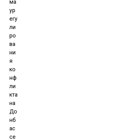
ма
ур
егу
ли
ро
ва
ни
я
ко
нф
ли
кта
на
До
нб
ас
се