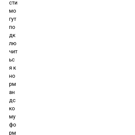
сти
мо
гут
по
дк
лю
чит
ьс
я к
но
рм
ан
дс
ко
му
фо
рм