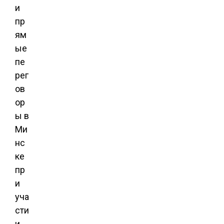
и
пр
ям
ые
пе
рег
ов
ор
ы в
Ми
нс
ке
пр
и
уча
сти
и