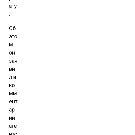
ату
.
Об
это
м
он
зая
ви
л в
ко
мм
ент
ар
ии
аге
нтс