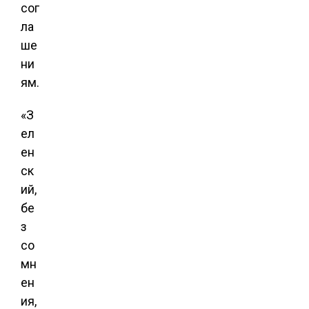
сог
ла
ше
ни
ям.
«З
ел
ен
ск
ий,
бе
з
со
мн
ен
ия,