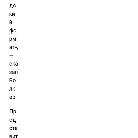
дс
ки
й
фо
рм
ат»,
—
ска
зал
Во
лк
ер.
Пр
ед
ста
вит