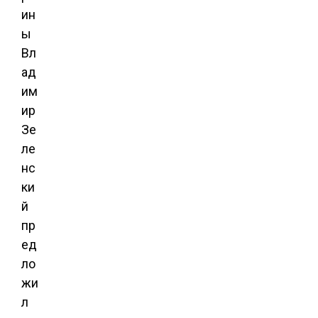
ин
ы
Вл
ад
им
ир
Зе
ле
нс
ки
й
пр
ед
ло
жи
л