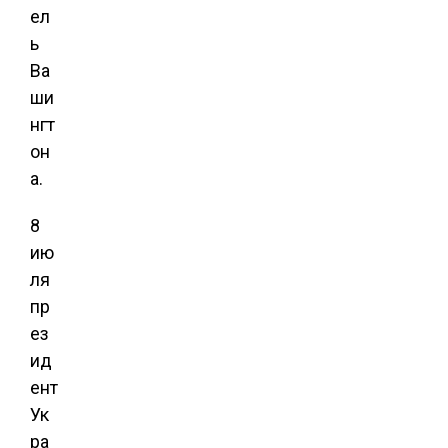
ел
ь
Ва
ши
нгт
он
а.
8
ию
ля
пр
ез
ид
ент
Ук
ра