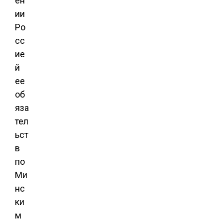
ен
ии
Ро
сс
ие
й
ее
об
яза
тел
ьст
в
по
Ми
нс
ки
м