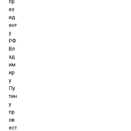
пр
ез
ид
ент
у
РФ
Вл
ад
им
ир
у
Пу
тин
у
пр
ов
ест