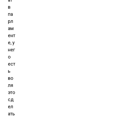
в
па
рл
ам
ент
е, у
нег
о
ест
ь
во
ля
это
сд
ел
ать