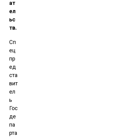
ат
ел
ьс
тв.
Сп
ец
пр
ед
ста
вит
ел
ь
Гос
де
па
рта