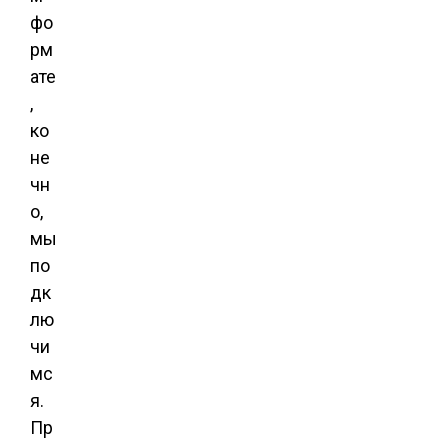
фо
рм
ате
,
ко
не
чн
о,
мы
по
дк
лю
чи
мс
я.
Пр