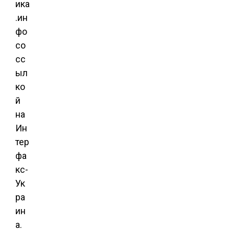
ика
.ин
фо
со
сс
ыл
ко
й
на
Ин
тер
фа
кс-
Ук
ра
ин
а.