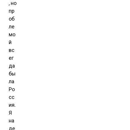
, но
пр
об
ле
мо
й
вс
ег
да
бы
ла
Ро
сс
ия.
Я
на
де