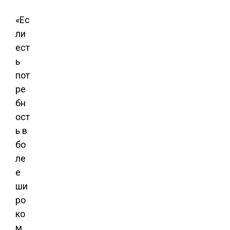
«Ес
ли
ест
ь
пот
ре
бн
ост
ь в
бо
ле
е
ши
ро
ко
м