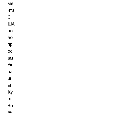
ме
нта
С
ША
по
во
пр
ос
ам
Ук
ра
ин
ы
Ку
рт
Во
лк