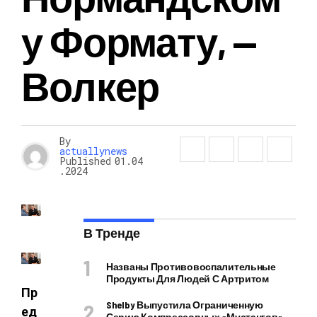
У Формату, —
Волкер
By
actuallynews
Published
01.04
.2024
В Тренде
Названы Противовоспалительные
Продукты Для Людей С Артритом
Пр
Shelby Выпустила Ограниченную
ед
Серию Компрессорных «Мустангов»