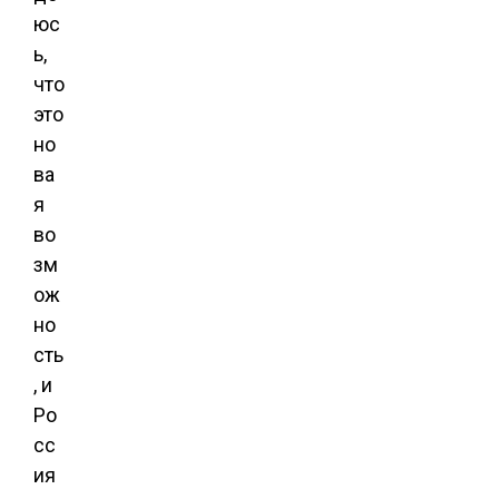
юс
ь,
что
это
но
ва
я
во
зм
ож
но
сть
, и
Ро
сс
ия