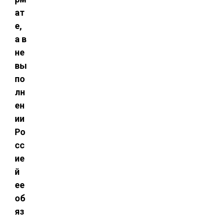
ат
е,
а в
не
вы
по
лн
ен
ии
Ро
сс
ие
й
ее
об
яз