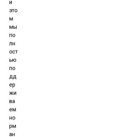
и
это
м
мы
по
лн
ост
ью
по
дд
ер
жи
ва
ем
но
рм
ан