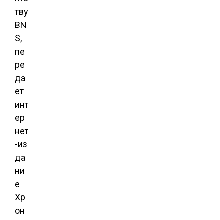
тву
BN
S,
пе
ре
да
ет
инт
ер
нет
-из
да
ни
е
Хр
он