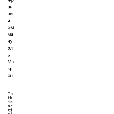
ан
ци
и
Эм
ма
ну
эл
ь
Ма
кр
он.
In
th
is
ar
ti
cl