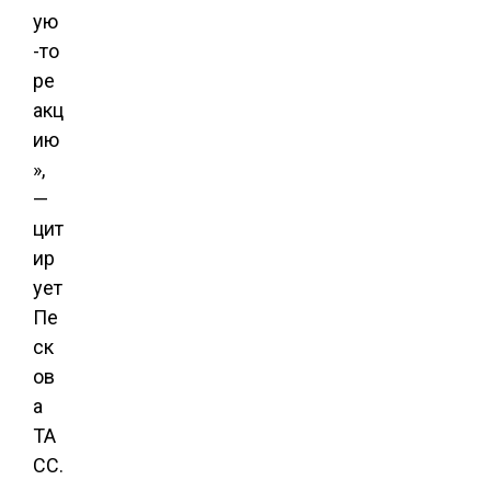
ую
-то
ре
акц
ию
»,
—
цит
ир
ует
Пе
ск
ов
а
ТА
СС.