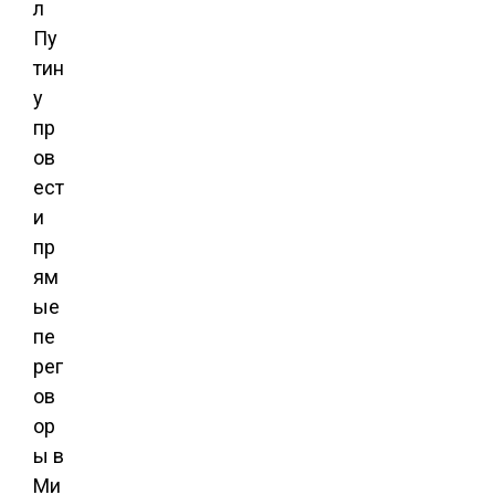
л
Пу
тин
у
пр
ов
ест
и
пр
ям
ые
пе
рег
ов
ор
ы в
Ми