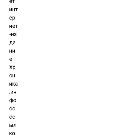
ет
инт
ер
нет
-из
да
ни
е
Хр
он
ика
.ин
фо
со
сс
ыл
ко