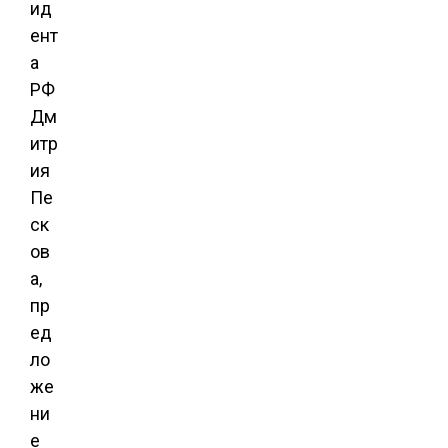
ид
ент
а
РФ
Дм
итр
ия
Пе
ск
ов
а,
пр
ед
ло
же
ни
е