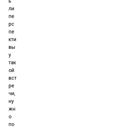
ь
ли
пе
рс
пе
кти
вы
у
так
ой
вст
ре
чи,
ну
жн
о
по