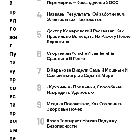
Перемирия, — Командующий ООС
й
пр
Названы Результаты Обработки 80%
Электронных Протоколов
ед
ло
Доктор Комаровский Рассказал, Как
Правильно Выходить На Работу После
жи
Карантина
л
Спорткары Porsche И Lamborghini
Пу
Сравнили В Гонке
ти
В Харькове Видели Самый Мощный И
ну
Самый Быстрый Седан В Мире
пр
«Кухонные» Привычки, Способные
ов
Навредить Здоровью
ес
Медики Подсказали, Как Сохранить
ти
Здоровье Почек
пр
Honda Тестирует Новую Подушку
ям
Безопасности
ые
пе