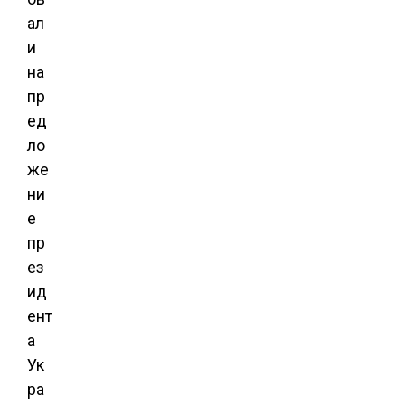
ал
и
на
пр
ед
ло
же
ни
е
пр
ез
ид
ент
а
Ук
ра