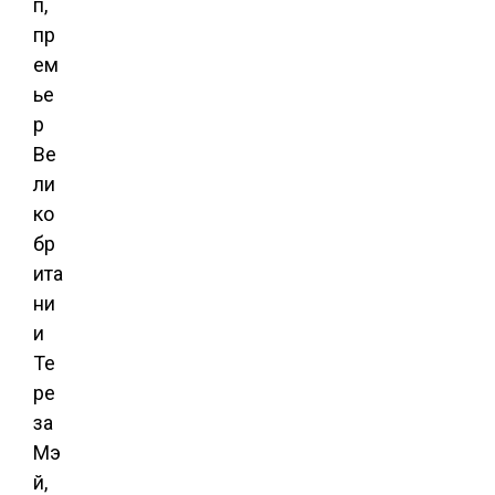
п,
пр
ем
ье
р
Ве
ли
ко
бр
ита
ни
и
Те
ре
за
Мэ
й,