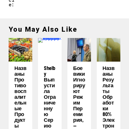
e:
You May Also Like
Назв
Shelb
Бое
Назв
Аны
Y
Вики
Аны
Про
Вып
Игно
Резу
Тиво
Усти
Риру
Льта
Восп
Ла
Ют
Ты
Алит
Огра
Реж
Обр
Ельн
Ниче
Им
Абот
Ые
Нну
Пер
Ки
Про
Ю
Еми
80%
Дукт
Сер
Рия,
Элек
Ы
Ию
—
Трон