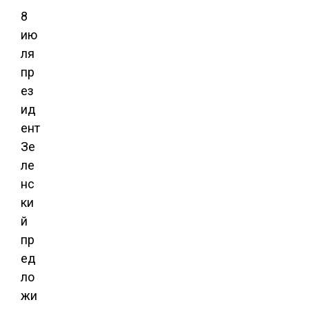
8
ию
ля
пр
ез
ид
ент
Зе
ле
нс
ки
й
пр
ед
ло
жи