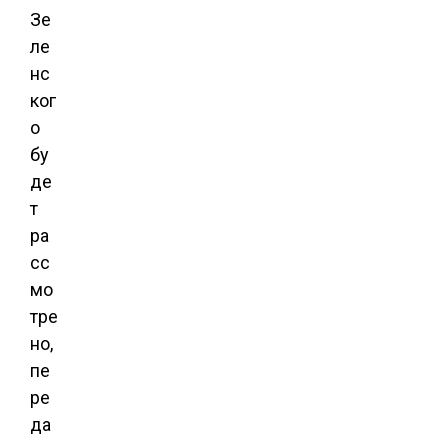
Зе
ле
нс
ког
о
бу
де
т
ра
сс
мо
тре
но,
пе
ре
да