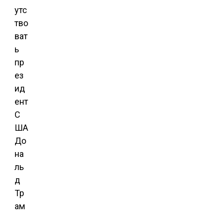
утс
тво
ват
ь
пр
ез
ид
ент
С
ША
До
на
ль
д
Тр
ам