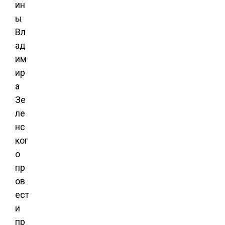
ин
ы
Вл
ад
им
ир
а
Зе
ле
нс
ког
о
пр
ов
ест
и
пр