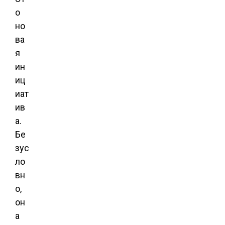
о
но
ва
я
ин
иц
иат
ив
а.
Бе
зус
ло
вн
о,
он
а