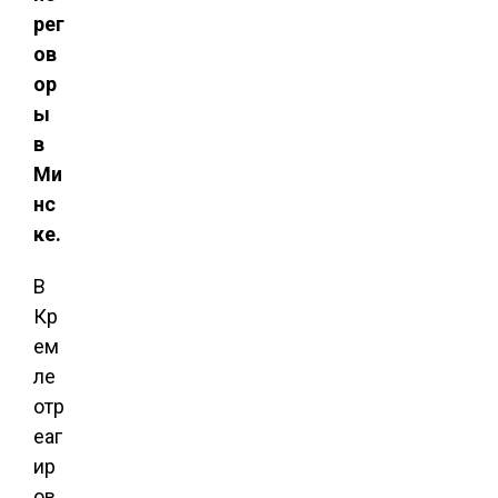
рег
ов
ор
ы
в
Ми
нс
ке.
В
Кр
ем
ле
отр
еаг
ир
ов