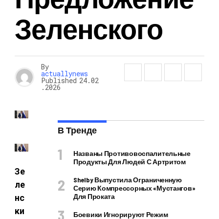
Зеленского
By
actuallynews
Published
24.02
.2026
В Тренде
Названы Противовоспалительные
Продукты Для Людей С Артритом
Зе
Shelby Выпустила Ограниченную
ле
Серию Компрессорных «Мустангов»
Для Проката
нс
ки
Боевики Игнорируют Режим