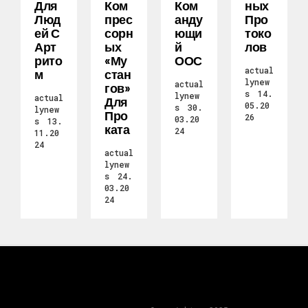
Для
Ком
Ком
Ных
Люд
Прес
Анду
Про
Ей С
Сорн
Ющи
Токо
Арт
Ых
Й
Лов
Рито
«Му
ООС
actual
М
Стан
lynew
actual
Гов»
s
14.
lynew
actual
Для
05.20
s
30.
lynew
Про
26
03.20
s
13.
Ката
24
11.20
24
actual
lynew
s
24.
03.20
24