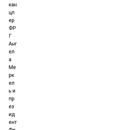
кан
цл
ер
ФР
Г
Анг
ел
а
Ме
рк
ел
ь и
пр
ез
ид
ент
Фр