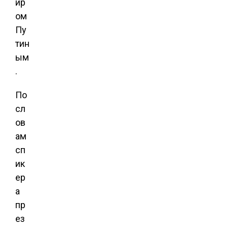
ир
ом
Пу
тин
ым
.
По
сл
ов
ам
сп
ик
ер
а
пр
ез