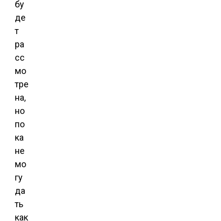
бу
де
т
ра
сс
мо
тре
на,
но
по
ка
не
мо
гу
да
ть
как