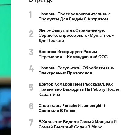
Названы Противовоспалительные
Продукты Для Людей С Артритом
Shelby Выпустила Ограниченную
Серию Компрессорных «Мустангов»
Для Проката
Боевики Игнорируют Режим
Перемирия, — Командующий ООС
Названы Результаты Обработки 80%
Электронных Протоколов
Доктор Комаровский Рассказал, Как
Правильно Выходить На Работу После
Карантина
Спорткары Porsche И Lamborghini
Сравнили В Гонке
В Харькове Видели Самый Мощный И
Самый Быстрый Седан В Мире