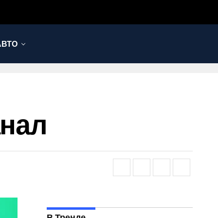
АВТО
анал
В Тренде