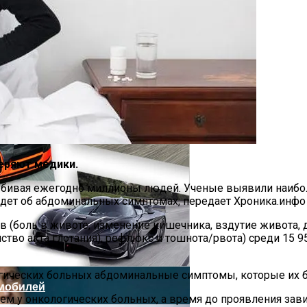
оздание Футуристического Авто
е Перца Чили
веряют медики.
, убивая ежегодно миллионы людей. Ученые выявили наибо
 идет об абдоминальных симптомах, передает Хроника.инфо
рампа
(боль в животе, изменение кишечника, вздутие живота, 
йство акта глотания), рефлюкс и тошнота/рвота) среди 15 
гических больных абдоминальные симптомы, которые их бе
мобилей
у онкологических больных, а время до проявления зависи