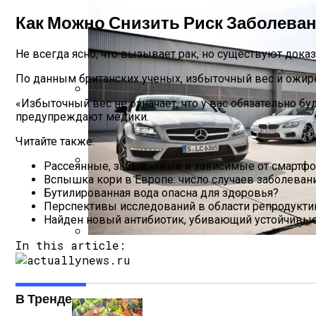
Как Можно Снизить Риск Заболева
Не всегда ясно, что вызывает рак, но существуют дока
По данным британских ученых, избыточный вес и ожире
«Избыточный вес не означает, что у вас обязательно бу
Почему Нужно Носить Солнцезащитные 
предупреждают медики.
Читайте также:
Рассеянные, забывчивые и зависимые от смартф
Вспышка кори в Европе: число случаев заболевани
Зеленский Летит На Встречу С Эрдога
Бутилированная вода опасна для здоровья?
Перспективы исследований в области репродукт
Найден новый антибиотик, убивающий устойчивые
In this article:
Названы Подержанные Автомобили Из 
В Тренде