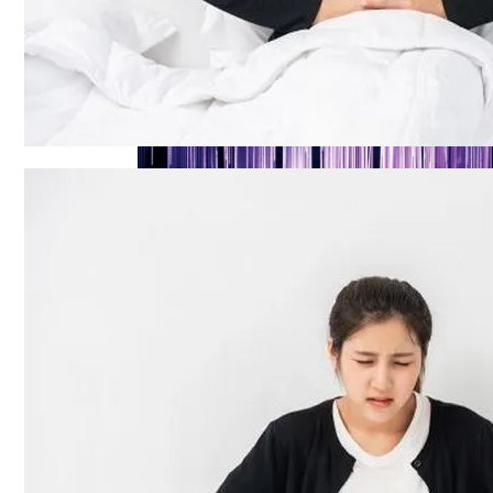
Названы Автомобили, Владельцы Кото
Назван Главный Принцип Здорового Пи
Симоненко Пытается Снять Запрет На 