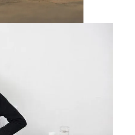
На Выборах В Раду
х Авто Из США: В Чем Подвох
Минеральную Воду
розит Тюрьма