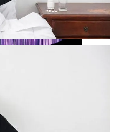
рых Чаще Всего Превышают Скорость
тания
Деятельность КПУ