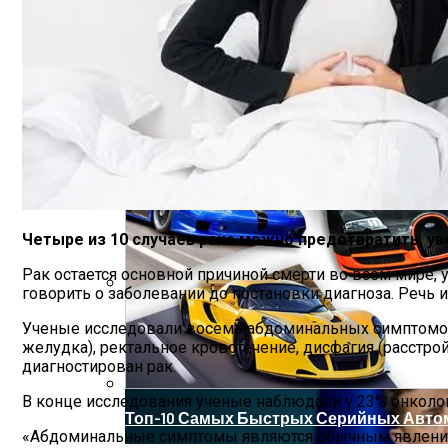
«Аватар» Вдохновил Mercedes-Benz На С
Врачи Рассказали О Невероятной Польз
Четыре из 10 случаев рака можно предотвратить, у
Рак остается основной причиной смерти во всем мире
говорить о заболевании до постановки диагноза. Речь
Названы Даты Встречи Зеленского И Т
Ученые исследовали восемь абдоминальных симптомов 
желудка), ректальное кровотечение, дисфагия (расстро
диагностирован рак.
В конце исследования ученые наблюдали у 23% онколо
Топ-10 Самых Быстрых Серийных Авто
«Абдоминальные симптомы являются обычным явлением 