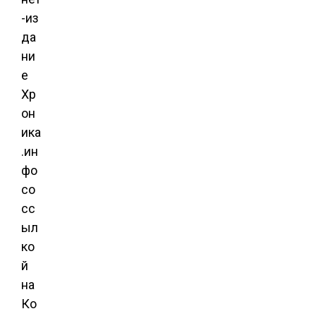
-из
да
ни
е
Хр
он
ика
.ин
фо
со
сс
ыл
ко
й
на
Ко