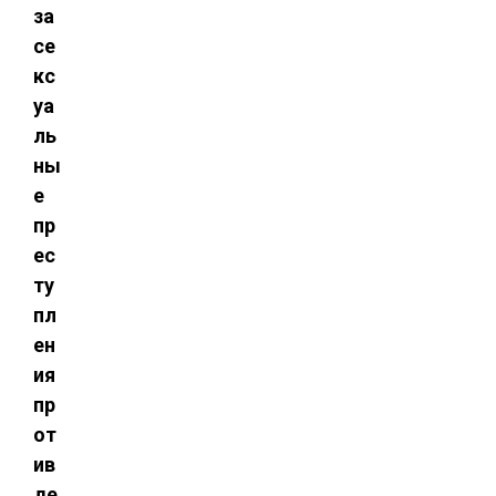
за
се
кс
уа
ль
ны
е
пр
ес
ту
пл
ен
ия
пр
от
ив
де