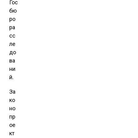
Гос
бю
ро
ра
сс
ле
до
ва
ни
й.
За
ко
но
пр
ое
кт