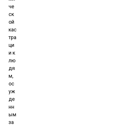
че
ск
ой
кас
тра
ци
и к
лю
дя
м,
ос
уж
де
нн
ым
за