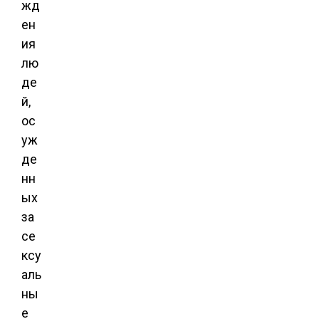
жд
ен
ия
лю
де
й,
ос
уж
де
нн
ых
за
се
ксу
аль
ны
е