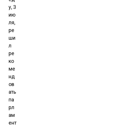
у, 3
ию
ля,
ре
ши
л
ре
ко
ме
нд
ов
ать
па
рл
ам
ент