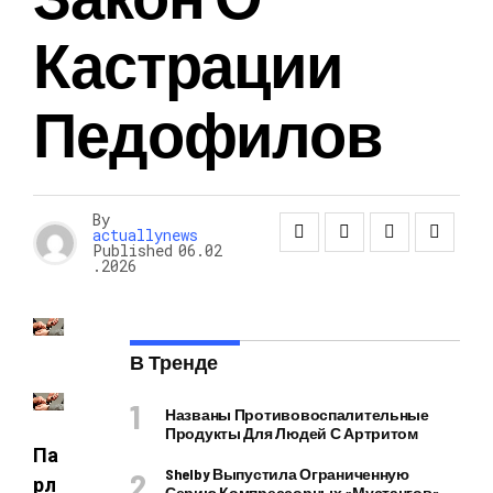
Кастрации
Педофилов
By
actuallynews
Published
06.02
.2026
В Тренде
Названы Противовоспалительные
Продукты Для Людей С Артритом
Па
Shelby Выпустила Ограниченную
рл
Серию Компрессорных «Мустангов»