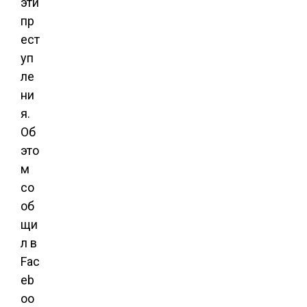
эти
пр
ест
уп
ле
ни
я.
Об
это
м
со
об
щи
л в
Fac
eb
oo