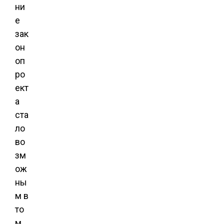
ни
е
зак
он
оп
ро
ект
а
ста
ло
во
зм
ож
ны
м в
то
м