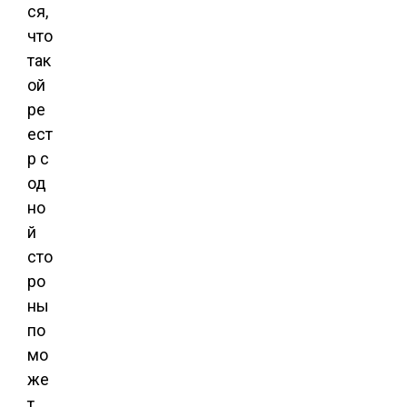
ся,
что
так
ой
ре
ест
р с
од
но
й
сто
ро
ны
по
мо
же
т