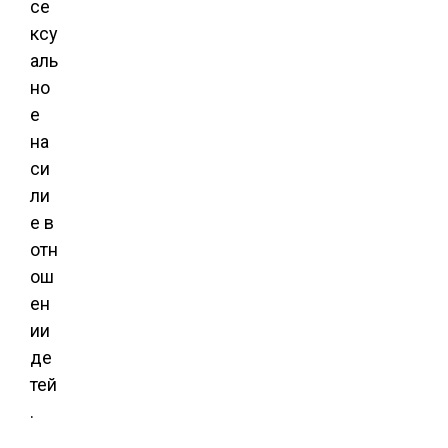
се
ксу
аль
но
е
на
си
ли
е в
отн
ош
ен
ии
де
тей
.