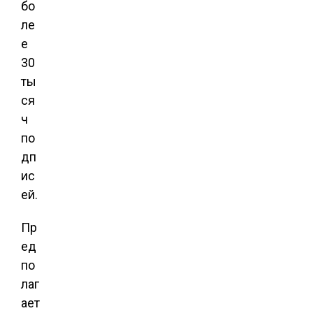
бо
ле
е
30
ты
ся
ч
по
дп
ис
ей.
Пр
ед
по
лаг
ает