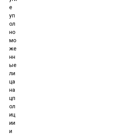
е
уп
ол
но
мо
же
нн
ые
ли
ца
на
цп
ол
иц
ии
и