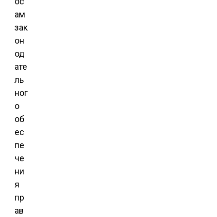
ос
ам
зак
он
од
ате
ль
ног
о
об
ес
пе
че
ни
я
пр
ав