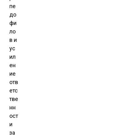
пе
до
фи
ло
в и
ус
ил
ен
ие
отв
етс
тве
нн
ост
и
за