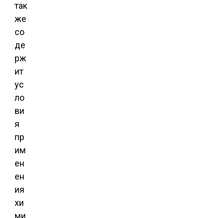
так
же
со
де
рж
ит
ус
ло
ви
я
пр
им
ен
ен
ия
хи
ми