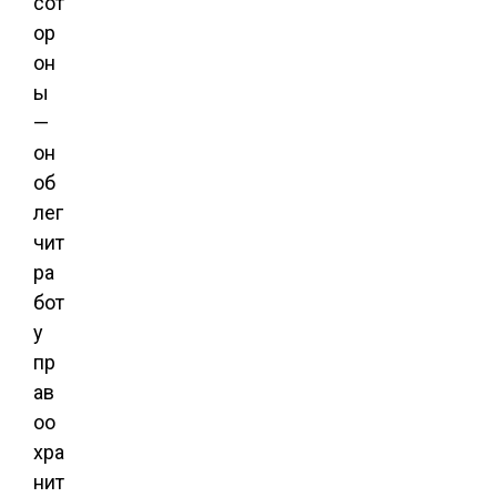
сот
ор
он
ы
—
он
об
лег
чит
ра
бот
у
пр
ав
оо
хра
нит