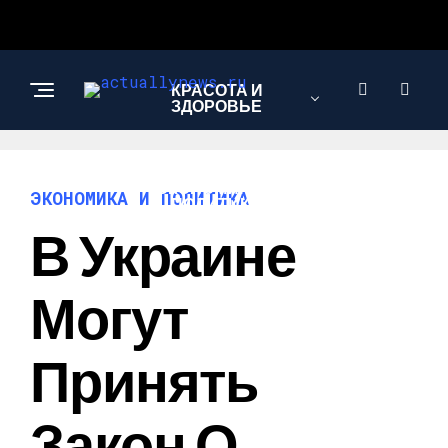
КРАСОТА И
ЗДОРОВЬЕ
ЭКОНОМИКА И
ЭКОНОМИКА И ПОЛИТИКА
ПОЛИТИКА
В Украине
АВТО
Могут
Принять
Закон О