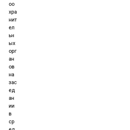
оо
хра
нит
ел
ьн
ых
орг
ан
ов
на
зас
ед
ан
ии
в
ср
ед