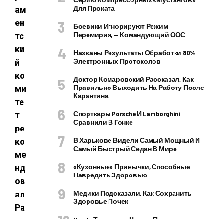
Для Проката
ам
ен
Боевики Игнорируют Режим
Перемирия, — Командующий ООС
тс
ки
Названы Результаты Обработки 80%
Электронных Протоколов
й
ко
Доктор Комаровский Рассказал, Как
Правильно Выходить На Работу После
ми
Карантина
те
Спорткары Porsche И Lamborghini
т
Сравнили В Гонке
ре
В Харькове Видели Самый Мощный И
ко
Самый Быстрый Седан В Мире
ме
«Кухонные» Привычки, Способные
нд
Навредить Здоровью
ов
Медики Подсказали, Как Сохранить
ал
Здоровье Почек
Ра