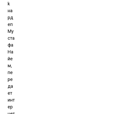
k
на
рд
еп
Му
ста
фа
На
йе
м,
пе
ре
да
ет
инт
ер
нет