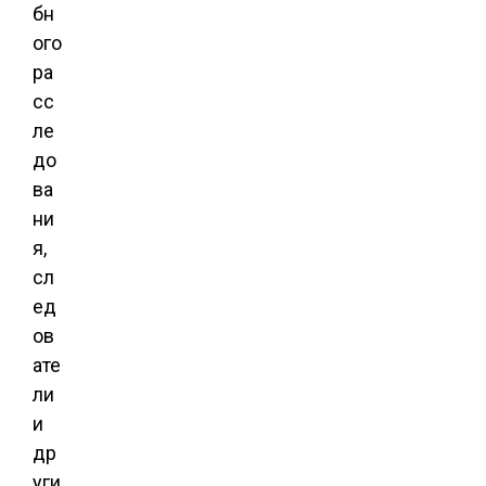
бн
ого
ра
сс
ле
до
ва
ни
я,
сл
ед
ов
ате
ли
и
др
уги