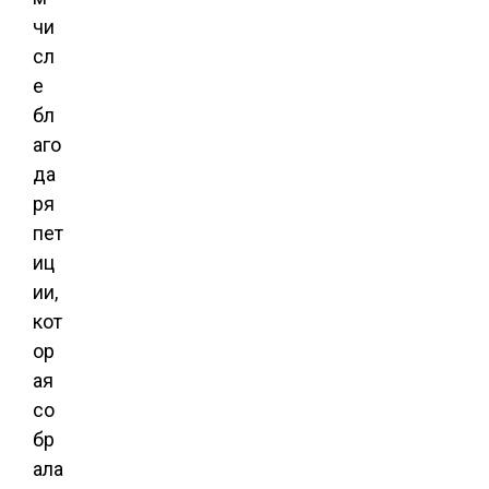
чи
сл
е
бл
аго
да
ря
пет
иц
ии,
кот
ор
ая
со
бр
ала