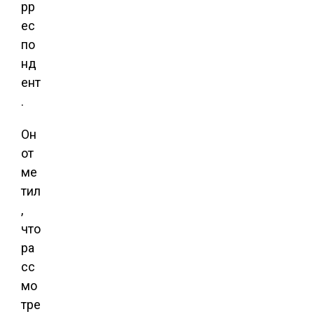
рр
ес
по
нд
ент
.
Он
от
ме
тил
,
что
ра
сс
мо
тре