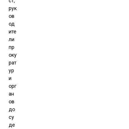
ст,
рук
ов
од
ите
ли
пр
оку
рат
ур
и
орг
ан
ов
до
су
де