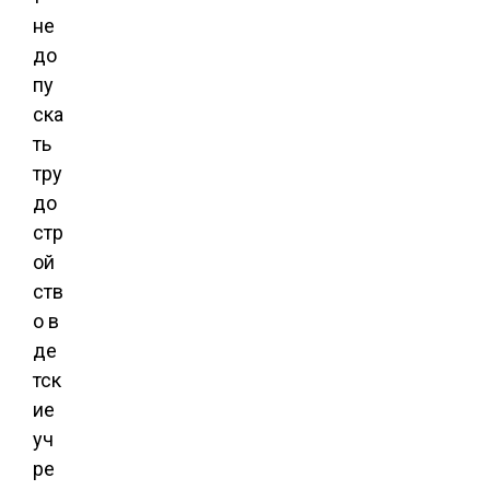
не
до
пу
ска
ть
тру
до
стр
ой
ств
о в
де
тск
ие
уч
ре