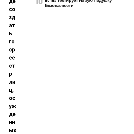
Honda Тестирует Новую Подушку
де
Безопасности
со
зд
ат
ь
го
ср
ее
ст
р
ли
ц,
ос
уж
де
нн
ых