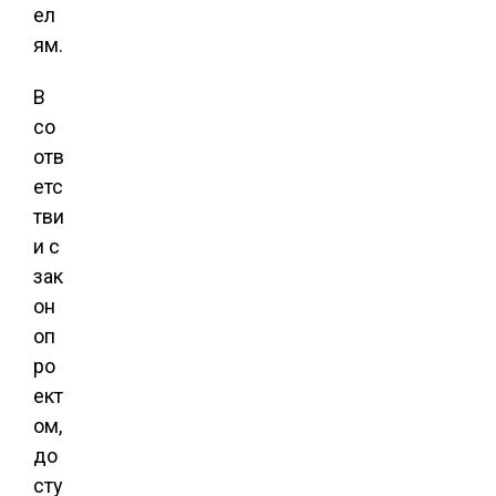
ел
ям.
В
со
отв
етс
тви
и с
зак
он
оп
ро
ект
ом,
до
сту