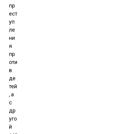
пр
ест
уп
ле
ни
я
пр
оти
в
де
тей
, а
с
др
уго
й