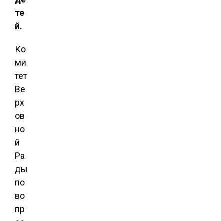
те
й.
Ко
ми
тет
Ве
рх
ов
но
й
Ра
ды
по
во
пр