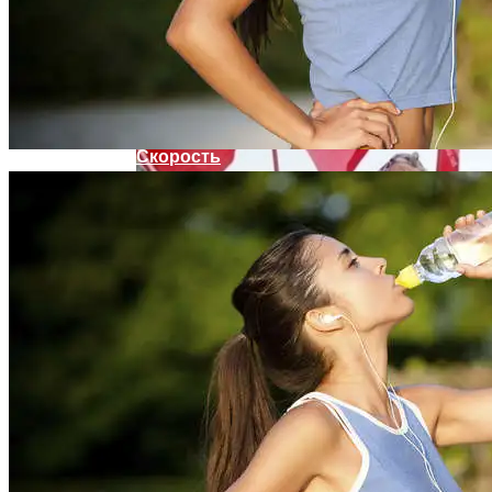
Женщине, Подкупавшей Избирателей,
Грозит Тюрьма
Названы Автомобили, Владельцы
Которых Чаще Всего Превышают
Скорость
Врачи Объяснили, Почему Нельзя
Часто Пить Кофе
Симоненко Пытается Снять Запрет На
Деятельность КПУ