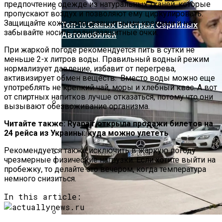
предпочтение одежде из натуральных тканей, которые
пропускают воздух и позволяют ему циркулировать.
Защищайте кожу солнцезащитными кремами и не
Топ-10 Самых Быстрых Серийных
забывайте носить солнцезащитные очки.
Автомобилей
При жаркой погоде рекомендуется пить в сутки не
меньше 2-х литров воды. Правильный водный режим
нормализует давление, избавит от перегрева,
активизирует обмен веществ. Вместо воды можно еще
употреблять не крепкий чай, моры и хлебный квас. А вот
от спиртных напитков лучше отказаться, потому что они
вызывают обезвоживание организма.
Пять Признаков Депрессии, Которые
Читайте также: Ryanair открыла продажи билетов на
Нельзя Игнорировать
24 рейса из Украины: куда можно улететь
Рекомендуется также исключить в жаркую погоду
чрезмерные физические нагрузки. Если хотите выйти на
Зеленский Летит На Встречу С
пробежку, то делайте это вечером, когда температура
немного снизиться.
Эрдоганом И Варфоломеем
In this article: