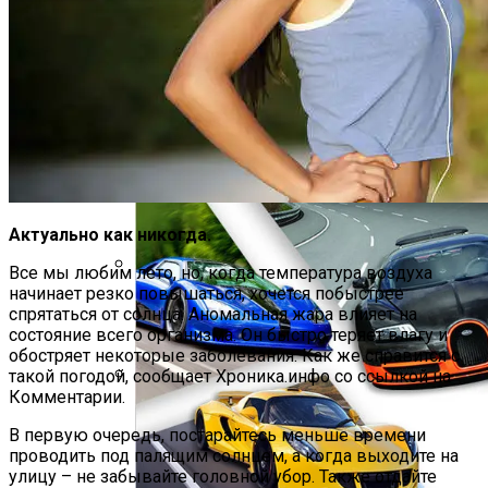
«Аватар» Вдохновил Mercedes-Benz На
Создание Футуристического Авто
Актуально как никогда.
Все мы любим лето, но, когда температура воздуха
начинает резко повышаться, хочется побыстрее
Развенчан Популярный Миф О
спрятаться от солнца. Аномальная жара влияет на
Быстром Похудении
состояние всего организма. Он быстро теряет влагу и
обостряет некоторые заболевания. Как же справится с
такой погодой, сообщает Хроника.инфо со ссылкой на
Комментарии.
Названы Даты Встречи Зеленского И
Трампа
В первую очередь, постарайтесь меньше времени
проводить под палящим солнцем, а когда выходите на
улицу – не забывайте головной убор. Также отдайте