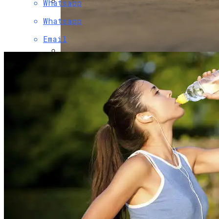
Whatsapp
В Свободе Объяснили Низкий Процент
Whatsapp
На Выборах В Раду
Email
В Украину Может Хлынуть Поток
Дешевых Авто Из США: В Чем Подвох
Назван Способ Быстро Восстановить
Организм После Праздников