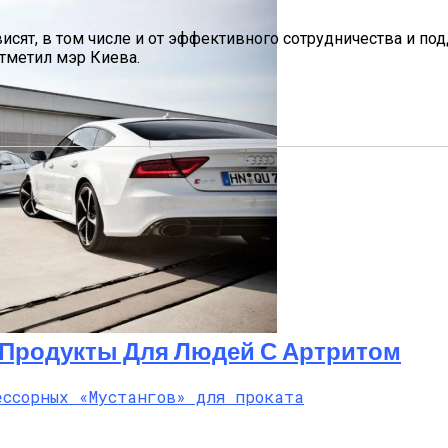
ависят, в том числе и от эффективного сотрудничества и
отметил мэр Киева.
ение Волос
ном И Варфоломеем
Продукты Для Людей С Артритом
Европы, Которые Чаще Всего Покупают Украинцы