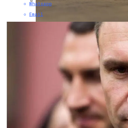
Whatsapp
В Свободе Объяснили Низкий Процент 
Email
В Украину Может Хлынуть Поток Дешевы
Назван Продукты, Укрепляющие Кости
Женщине, Подкупавшей Избирателей, Г