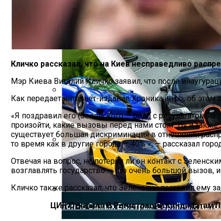
«Аватар» Вдохновил Mercedes-Benz На С
Кличко рассказал, что на Киев несправедливо расп
Мэр Киева Виталий Кличко заявил, что после инаугура
Как передает интернет-издание Хроника.инфо, об этом 
Развенчаны Популярные Мифы О Вита
«Я поздравил его (Зеленского — ред.) с результатом н
произойти, какие вызовы перед нами стоят. Ну и также 
существует большая дискриминация в отношении распр
то время как в другие города — 40% «, — рассказал горо
Названы Даты Встречи Зеленского И Т
Отвечая на вопрос, не потерял ли он контакт с Зеленски
возглавлять государство — это очень большой вызов, и
Кличко также рассказал, что Зеленский поставил ему за
ЦИК Отказала В Регистрации Кандидатам 
Топ-10 Самых Быстрых Серийных Авто