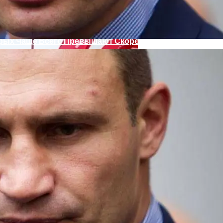
рых Чаще Всего Превышают Скорость
Полезно Есть Мандарины
Деятельность КПУ