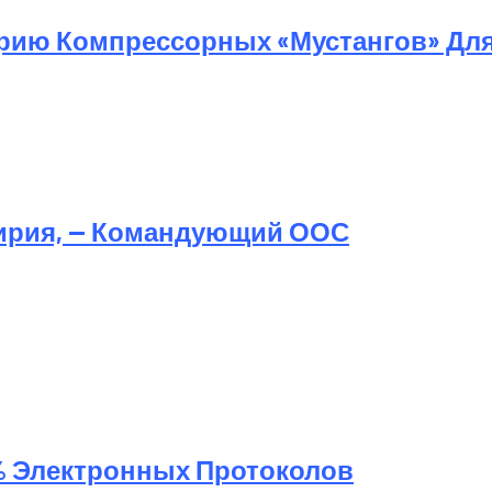
ерию Компрессорных «Мустангов» Для
ирия, — Командующий ООС
% Электронных Протоколов