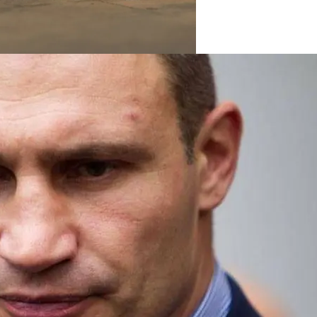
На Выборах В Раду
х Авто Из США: В Чем Подвох
розит Тюрьма