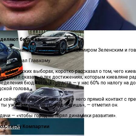
оздание Футуристического Авто
ределяют бюджет.
ции встречался с президентом Владимиром Зеленским и гов
он рассказал Главкому.
минах
а президентских выборах, коротко рассказал о том, чего к
не забыл сказать о тех достижениях, которым киевляне раду
еделения бюджетных средств — у нас 60% по налогу на д
дской голова.
рампа
м сейчас, Кличко рассказал, что у него прямой контакт с пр
 ты уже сам себе не принадлежишь», — отметил он.
дачи — «чтобы город не терял динамики развития».
По Списку Компартии
мобилей