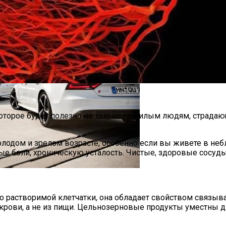
.
 которое будет полезно не только пожилым людям, страда
ном И Варфоломеем
лодом и зрелом возрасте, особенно если вы живете в неб
ные боли, хроническую усталость. Чистые, здоровые сосуды
Европы, Которые Чаще Всего Покупают Украинцы
о растворимой клетчатки, она обладает свойством связыва
з крови, а не из пищи. Цельнозерновые продукты уместны 