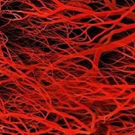
рых Чаще Всего Превышают Скорость
Очки Зимой: Ответ Врачей
Деятельность КПУ