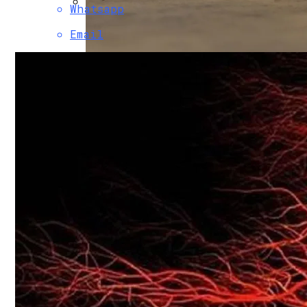
Whatsapp
В Свободе Объяснили Низкий Процент 
Email
В Украину Может Хлынуть Поток Дешевы
Врачи Рассказали О Невероятной Польз
Женщине, Подкупавшей Избирателей, Г