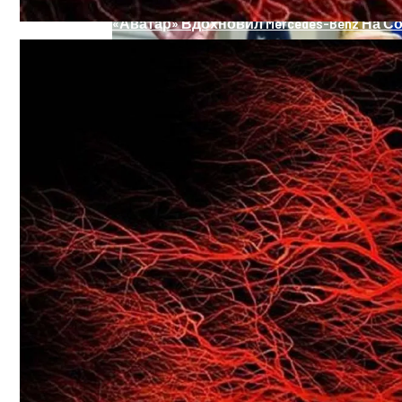
«Аватар» Вдохновил Mercedes-Benz На С
Названы Продукты, Которые Помогут О
Названы Даты Встречи Зеленского И Т
Топ-10 Самых Быстрых Серийных Авто