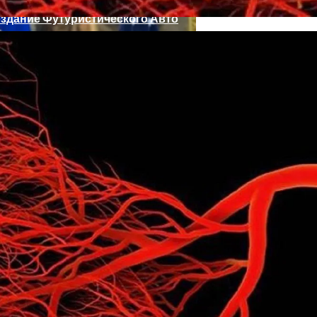
оздание Футуристического Авто
чистить Организм После Праздников
рампа
мобилей