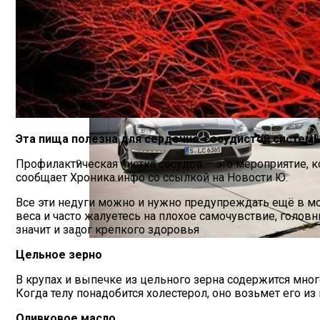
Назван Продукты, Укрепляющие Кости
Эта пища полезна для сердечно-сосудистой системы
Профилактическая чистка сосудов – это мероприятие,
сообщает Хроника.инфо со ссылкой на Новости Ю.
Зеленский Летит На Встречу С Эрдога
Все эти недуги можно и нужно предупреждать ещё в мо
веса и часто жалуетесь на плохое самочувствие, голов
значит и залог крепкого здоровья
Цельное зерно
Названы Подержанные Автомобили Из 
В крупах и выпечке из цельного зерна содержится мног
Когда телу понадобится холестерол, оно возьмет его и
Оливковое масло