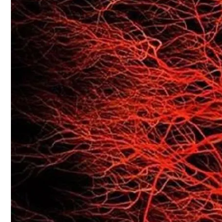
Названы Автомобили, Владельцы Кото
Почему Нужно Носить Солнцезащитные 
Симоненко Пытается Снять Запрет На 