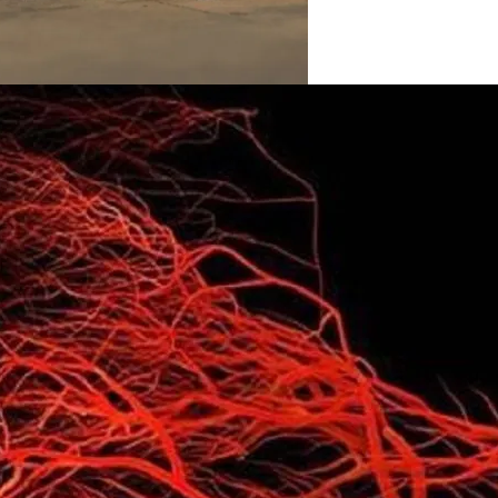
На Выборах В Раду
х Авто Из США: В Чем Подвох
е Перца Чили
розит Тюрьма