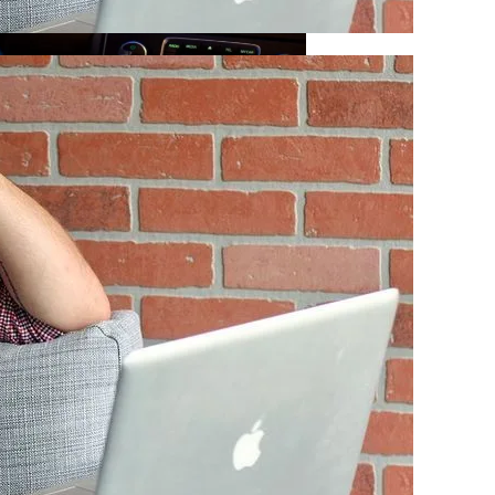
рых Чаще Всего Превышают Скорость
тания
Деятельность КПУ