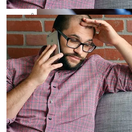
Названы Автомобили, Владельцы Кото
Назван Главный Принцип Здорового Пи
Симоненко Пытается Снять Запрет На 