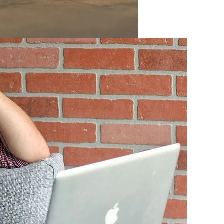
На Выборах В Раду
х Авто Из США: В Чем Подвох
Минеральную Воду
розит Тюрьма