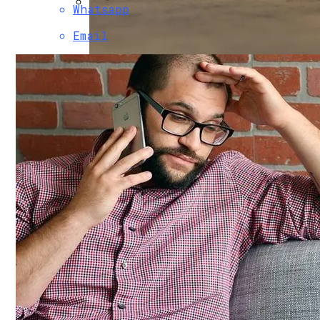
Whatsapp
В Свободе Объяснили Низкий Процент 
Email
В Украину Может Хлынуть Поток Дешевы
Врачи Рассказали, Кому Нельзя Пить 
Женщине, Подкупавшей Избирателей, Г