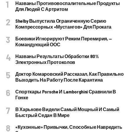
Названы Противовоспалительные Продукты
Для Людей С Артритом
Shelby Выпустила Ограниченную Серию
Компрессорных «Мустангов» Для Проката
Боевики Игнорируют Режим Перемирия, —
Командующий ООС
Названы Результаты Обработки 80%
Электронных Протоколов
Доктор Комаровский Рассказал, Как Правильно
Выходить На Работу После Карантина
Спорткары Porsche И Lamborghini Сравнили В
Гонке
В Харькове Видели Самый Мощный И Самый
Быстрый Седан В Мире
«Кухонные» Привычки, Способные Навредить