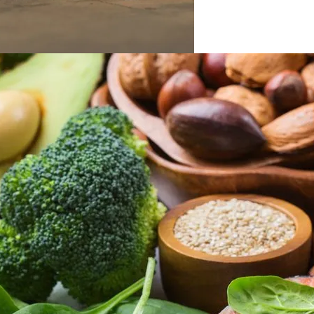
На Выборах В Раду
х Авто Из США: В Чем Подвох
ельзя Игнорировать
розит Тюрьма