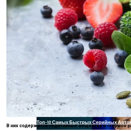
«Аватар» Вдохновил Mercedes-Benz На С
Назван Главный Принцип Здорового Пи
Названы Даты Встречи Зеленского И Т
Топ-10 Самых Быстрых Серийных Авто
В них содержатся седативные вещества и «гормон р