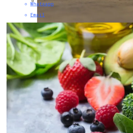
Whatsapp
В Свободе Объяснили Низкий Процент 
Email
В Украину Может Хлынуть Поток Дешевы
Пять Признаков Депрессии, Которые Н
Женщине, Подкупавшей Избирателей, Г