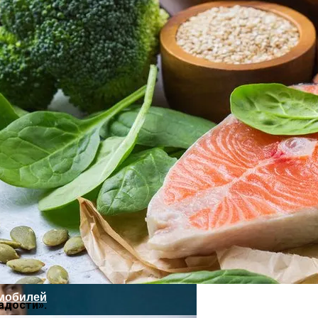
оздание Футуристического Авто
тания
рампа
мобилей
адости».