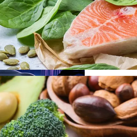
рых Чаще Всего Превышают Скорость
Минеральную Воду
Деятельность КПУ