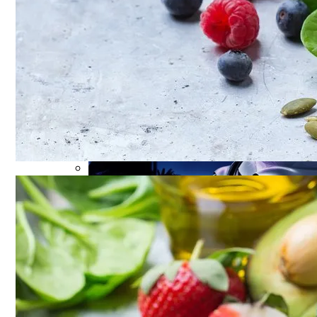
Названы Автомобили, Владельцы Кото
Врачи Рассказали, Кому Нельзя Пить 
Симоненко Пытается Снять Запрет На 