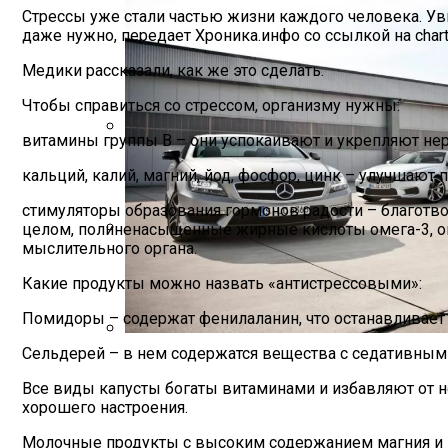
Стрессы уже стали частью жизни каждого человека. Ув
даже нужно, передает Хроника.инфо со ссылкой на charte
Медики рассказали, как же это сделать.
Чтобы справиться со стрессом, организму нужны:
витамины группы В – они успокаивают и укрепляют не
Врачи Рассказали О Невероятной Польз
кальций, калий, магний, йод, фосфор, цинк – улучшают
стимуляторы образования гормонов радости – благотв
целом, полиненасыщенные жирные кислоты омега-3, ом
мыслительного органа.
Зеленский Летит На Встречу С Эрдога
Какие продукты можно назвать «антистрессовыми»:
Помидоры – содержат фенилаланин, что останавливает 
Сельдерей – в нем содержатся вещества с седативным
Названы Подержанные Автомобили Из 
Все виды капусты богаты витаминами и избавляют от не
хорошего настроения.⠀
Молочные продукты с высоким содержанием магния и 