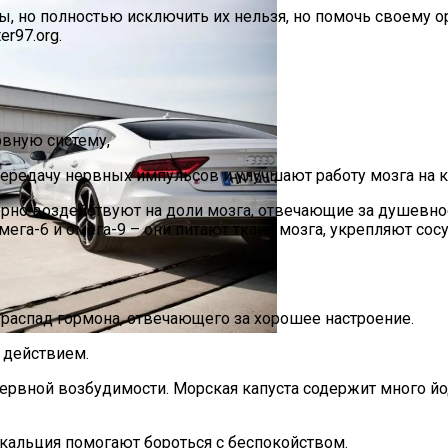
ы, но полностью исключить их нельзя, но помочь своему 
r97.org.
рвную систему,
е Перца Чили
 передачу нервных импульсов и улучшают работу мозга на 
орно воздействуют на доли мозга, отвечающие за душевно
ега-6 и омега-9 – они питают ткани мозга, укрепляют со
ном И Варфоломеем
распад гормона, отвечающего за хорошее настроение.
 действием.⠀
Европы, Которые Чаще Всего Покупают Украинцы
рвной возбудимости. Морская капуста содержит много йода
кальция помогают бороться с беспокойством.⠀