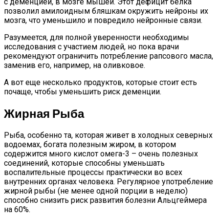
с деменцией, в мозге мышей. Этот дефицит белка
Названы Подержанные Автомобили
позволил амилоидным бляшкам окружить нейроны их
Из Европы, Которые Чаще Всего
мозга, что уменьшило и повредило нейронные связи.
Покупают Украинцы
Разумеется, для полной уверенности необходимы
исследования с участием людей, но пока врачи
рекомендуют ограничить потребление рапсового масла,
заменив его, например, на оливковое.
А вот еще несколько продуктов, которые стоит есть
почаще, чтобы уменьшить риск деменции.
Жирная Рыба
Рыба, особенно та, которая живет в холодных северных
водоемах, богата полезным жиром, в котором
содержится много кислот омега-3 – очень полезных
соединений, которые способны уменьшать
воспалительные процессы практически во всех
внутренних органах человека. Регулярное употребление
жирной рыбы (не менее одной порции в неделю)
способно снизить риск развития болезни Альцгеймера
на 60%.