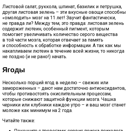
Листовой салат, руккола, шпинат, базилик и петрушка,
другая листовая зелень – эти вкусные овощи способны
«омолодить» мозг на 11 лет! Звучит фантастически,
не правда ли? Между тем, это правда: листовая зелень
содержит лютеин, особенный пигмент, которым
помогает увеличивать количество серого вещества
в той части мозга, которая отвечает за память
и способность к обработке информации. А так как мы
накапливаем лютеин в течение всей жизни, то никогда
не поздно (и не рано!) начать.
Ягоды
Несколько порций ягод в неделю – свежих или
замороженных – дают нам достаточно антиоксидантов,
чтобы противостоять окислительным процессам,
которые снижают защитной функции мозга. Чашка
черники или клубники каждое утро – и ваш мозг станет
моложе как минимум на 2 года.
Читайте также:
Покончите с тревогами: сервис поиска психолога