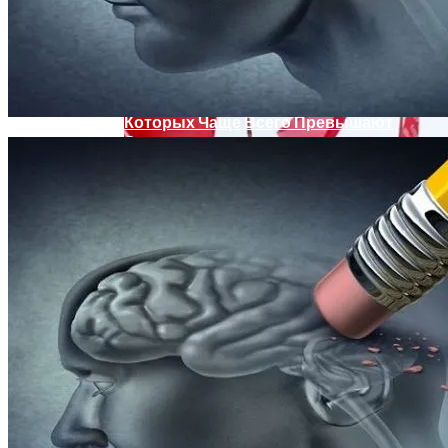
Женщине, Подкупавшей Избирателей,
Грозит Тюрьма
Названы Автомобили, Владельцы
Которых Чаще Всего Превышают
Скорость
Названы Продукты, Которые Помогут
Очистить Организм После Праздников
Симоненко Пытается Снять Запрет На
Деятельность КПУ