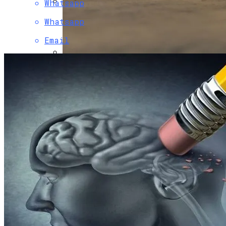
Whatsapp
В Свободе Объяснили Низкий Процент
Whatsapp
На Выборах В Раду
Email
В Украину Может Хлынуть Поток
Дешевых Авто Из США: В Чем Подвох
Почему Нужно Носить
Солнцезащитные Очки Зимой: Ответ
Врачей