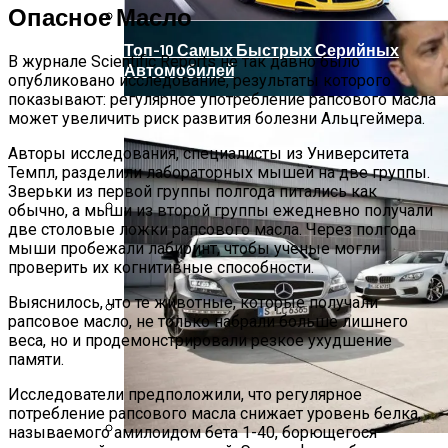
Опасное Масло
Топ-10 Самых Быстрых Серийных
В журнале Scientific Reports не так давно было
Автомобилей
опубликовано исследование, результаты которого
показывают: регулярное употребление рапсового масла
может увеличить риск развития болезни Альцгеймера.
Авторы исследования, специалисты из Университета
Темпл, разделили лабораторных мышей на две группы.
Зверьки из первой группы полгода питались как
обычно, а мыши из второй группы ежедневно получали
две столовые ложки рапсового масла. Через полгода
Эксперты Рассказали, Кому Особенно
мыши пробежали лабиринт, чтобы ученые могли
Полезно Есть Мандарины
проверить их когнитивные способности.
Выяснилось, что те животные, которые получали
рапсовое масло, не только набрали больше лишнего
Зеленский Летит На Встречу С
веса, но и продемонстрировали резкое ухудшение
памяти.
Эрдоганом И Варфоломеем
Исследователи предположили, что регулярное
потребление рапсового масла снижает уровень белка,
называемого амилоидом бета 1-40, борющегося