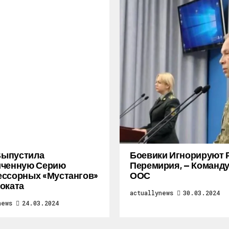
 Выпустила
Боевики Игнорируют 
иченную Серию
Перемирия, — Коман
ссорных «Мустангов»
ООС
оката
actuallynews
30.03.2024
news
24.03.2024