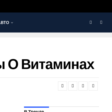
АВТО
 О Витаминах
В Тренде