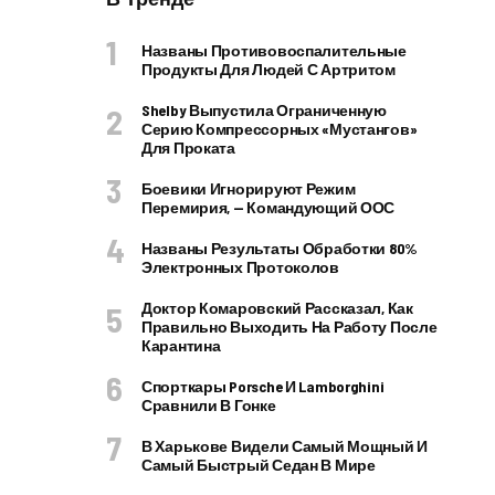
Названы Противовоспалительные
Продукты Для Людей С Артритом
Shelby Выпустила Ограниченную
Серию Компрессорных «Мустангов»
Для Проката
Боевики Игнорируют Режим
Перемирия, — Командующий ООС
Названы Результаты Обработки 80%
Электронных Протоколов
Доктор Комаровский Рассказал, Как
Правильно Выходить На Работу После
Карантина
Спорткары Porsche И Lamborghini
Сравнили В Гонке
В Харькове Видели Самый Мощный И
Самый Быстрый Седан В Мире