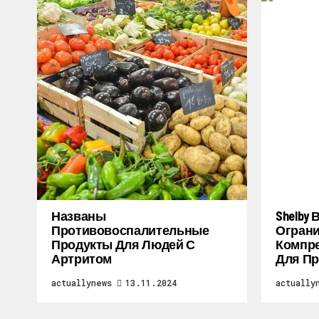
Названы
Shelby
Противовоспалительные
Огран
Продукты Для Людей С
Компре
Артритом
Для Пр
actuallynews
13.11.2024
actually