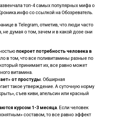
развенчала топ-4 самых популярных мифа о
Хроника.инфо со ссылкой на Обозреватель.
ранице в Telegram, отметив, что люди часто
 не думая о том, зачем и в какой дозе они
лностью
покроет потребность человека в
ело в том, что все поливитамины разные по
, который принимает их, все равно может
ного витамина.
ает» от простуды
. Обширная
гает такое утверждение. А суточную норму
рыть», съев киви, апельсин или красный
аются курсом 1-3 месяца
. Если человек
понятным» составом, то все равно эффект