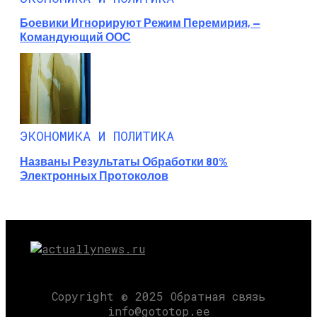
Боевики Игнорируют Режим Перемирия, —
Командующий ООС
ЭКОНОМИКА И ПОЛИТИКА
Названы Результаты Обработки 80%
Электронных Протоколов
Copyright © 2025 Обратная связь
info@gototop.ee