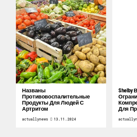
Названы
Shelby
Противовоспалительные
Огран
Продукты Для Людей С
Компре
Артритом
Для Пр
actuallynews
13.11.2024
actually