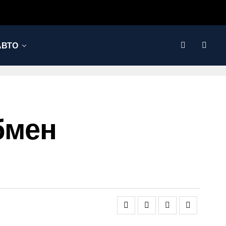
АВТО
бмен