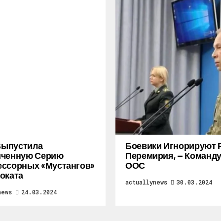
 Выпустила
Боевики Игнорируют 
иченную Серию
Перемирия, — Коман
ссорных «Мустангов»
ООС
оката
actuallynews
30.03.2024
news
24.03.2024