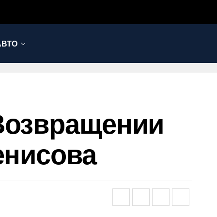
АВТО
 Возвращении
енисова