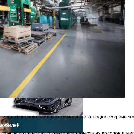
оздание Футуристического Авто
тания
рампа
ьзовать в своих машинах тормозные колодки с украинско
мобилей
ть самым крупным изготовителем тормозных колодок в мир