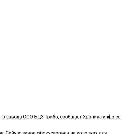
го завода ООО БЦЗ Трибо, сообщает Хроника.инфо со
е. Сейчас завод сфокусирован на колодках для