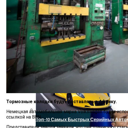
«Аватар» Вдохновил Mercedes-Benz На С
Назван Главный Принцип Здорового Пи
Названы Даты Встречи Зеленского И Т
Тормозные колодки будут поставлять в Африку.
Немецкая автомобильная марка Volkswagen будет испол
ссылкой на BBN.
Топ-10 Самых Быстрых Серийных Авто
Представители завода заявили, что они планируют ста