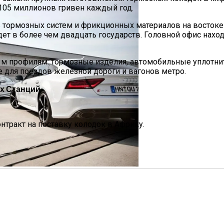
105 миллионов гривен каждый год.
 тормозных систем и фрикционных материалов на востоке
идет в более чем двадцать государств. Головной офис нахо
ым профилям: тормозные изделия, автомобильные уплотнит
е для поездов железной дороги и вагонов метро.
е Перца Чили
ых Станций
нтракт на поставку колодок в Африку.
ном И Варфоломеем
Европы, Которые Чаще Всего Покупают Украинцы