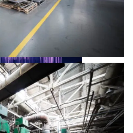
рых Чаще Всего Превышают Скорость
Минеральную Воду
Деятельность КПУ