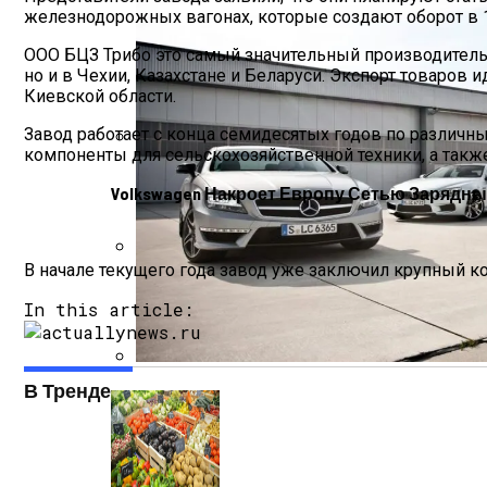
железнодорожных вагонах, которые создают оборот в 
ООО БЦЗ Трибо это самый значительный производитель
но и в Чехии, Казахстане и Беларуси. Экспорт товаров 
Киевской области.
Завод работает с конца семидесятых годов по различн
компоненты для сельскохозяйственной техники, а такж
Врачи Рассказали О Невероятной Польз
Volkswagen Накроет Европу Сетью Зарядн
В начале текущего года завод уже заключил крупный ко
Зеленский Летит На Встречу С Эрдога
In this article:
В Тренде
Названы Подержанные Автомобили Из 