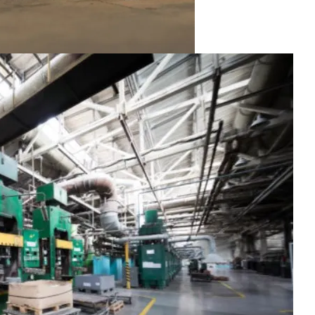
На Выборах В Раду
х Авто Из США: В Чем Подвох
ельзя Игнорировать
розит Тюрьма