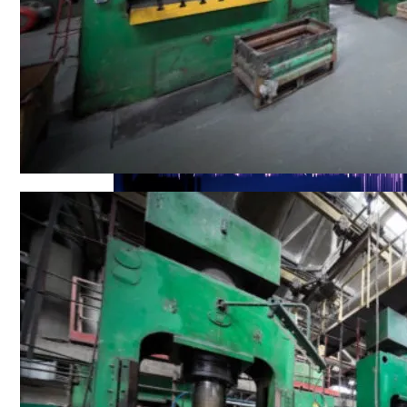
Названы Автомобили, Владельцы Кото
Врачи Рассказали, Кому Нельзя Пить 
Симоненко Пытается Снять Запрет На 