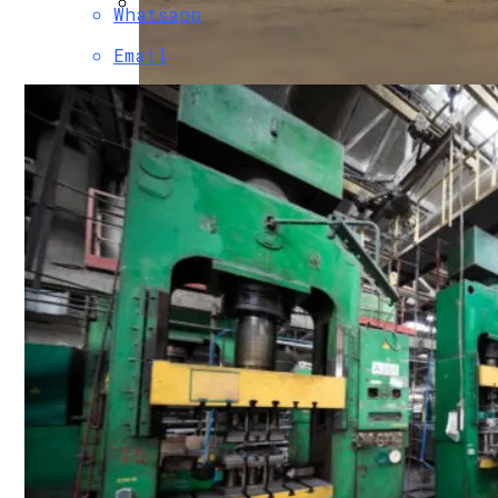
Whatsapp
В Свободе Объяснили Низкий Процент 
Email
В Украину Может Хлынуть Поток Дешевы
Пять Признаков Депрессии, Которые Н
Женщине, Подкупавшей Избирателей, Г