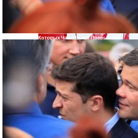
Женщине, Подкупавшей Избирателей,
Грозит Тюрьма
Названы Автомобили, Владельцы
Которых Чаще Всего Превышают
Скорость
Назван Способ Быстро Восстановить
Организм После Праздников
Симоненко Пытается Снять Запрет На
Деятельность КПУ