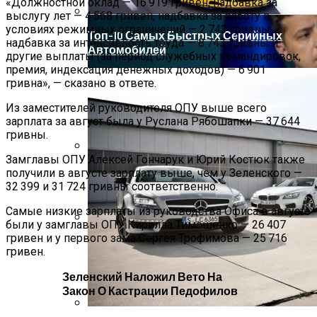
«Должностной оклад — 16 919 гривен, надбавка за
выслугу лет — 4 568 гривен, надбавка за работу в
условиях режимных ограничений — 2 743 гривны,
Топ-10 Самых Быстрых Серийных
надбавка за интенсивность труда — 8 743 гривны и
Автомобилей
другие выплаты (за период служебных командировок,
премия, индексация денежных доходов) — 6 901
гривна», — сказано в ответе.
Из заместителей руководителя ОПУ выше всего
зарплата за август была у Руслана Рябошапки — 37 644
гривны.
Замглавы ОПУ Алексей Гончарук и Юрий Костюк также
Развенчан Популярный Миф О
получили в августе зарплату выше, чем у Зеленского —
Быстром Похудении
32 399 и 31 724 гривны соответственно.
Самые низкие зарплаты из руководства Офиса в августе
были у замглавы ОПУ Кирилла Тимошенко — 26 407
гривен и у первого зама Сергея Трофимова — 25 716
Зеленский Летит На Встречу С
гривен.
Эрдоганом И Варфоломеем
Зеленский Наложил Вето На
Закон О Кастрации Педофилов