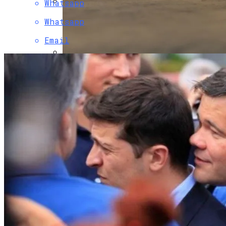
Whatsapp
В Свободе Объяснили Низкий Процент
Whatsapp
На Выборах В Раду
Email
В Украину Может Хлынуть Поток
Дешевых Авто Из США: В Чем Подвох
Развенчан Популярный Миф О Вреде
Рыбы