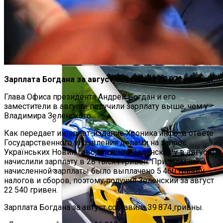
«Аватар» Вдохновил Mercedes-Benz На
Создание Футуристического Авто
Зарплата Богдана за август составила 39 874 гривны.
Глава Офиса президента Андрей Богдан и его
заместители в августе получили зарплату выше, чем у
Владимира Зеленского.
Как передает интернет-издание Хроника.инфо, в ответе
Врачи Объяснили, Почему Нельзя
Государственного управления делами на запрос
Часто Пить Кофе
Українських Новин говорится, что Зеленскому в августе
начислили зарплату в 28 тысяч гривен. При этом из
начисленной зарплаты было выплачено 5 460 гривен
налогов и сборов, поэтому получил Зеленский за август
Названы Даты Встречи Зеленского И
22 540 гривен.
Трампа
Зарплата Богдана за август составила 39 874 гривны.