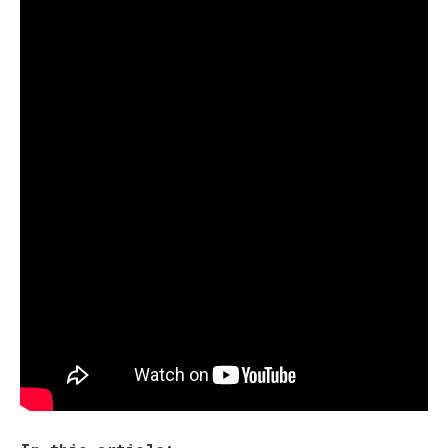
Ивану Баканову.
Зеленский в Борисполе назначил главу
Киевской ОГА
«Сейчас позвоню Баканову по поводу этого черта…
Мне надо закончить с этим человеком», – сказал
Зеленский.