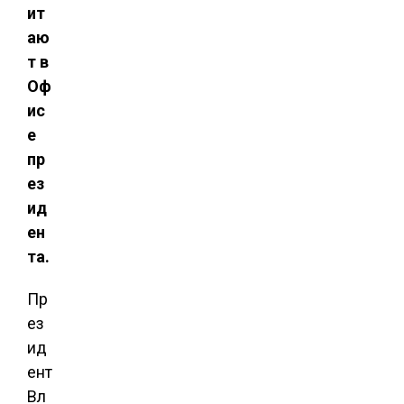
ит
аю
т в
Оф
ис
е
пр
ез
ид
ен
та.
Пр
ез
ид
ент
Вл