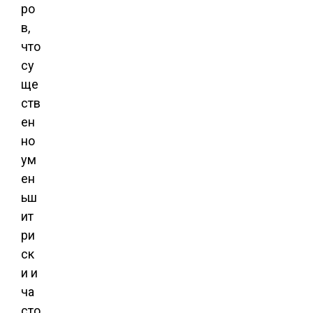
ро
в,
что
су
ще
ств
ен
но
ум
ен
ьш
ит
ри
ск
и и
ча
сто