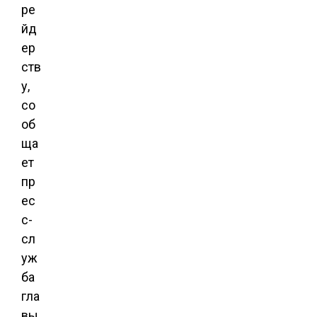
ре
йд
ер
ств
у,
со
об
ща
ет
пр
ес
с-
сл
уж
ба
гла
вы