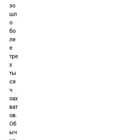
зо
шл
о
бо
ле
е
тре
х
ты
ся
ч
зах
ват
ов.
Об
ыч