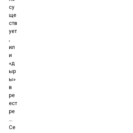
су
ще
ств
ует
,
ил
и
«д
ыр
ы»
в
ре
ест
ре
…
Се