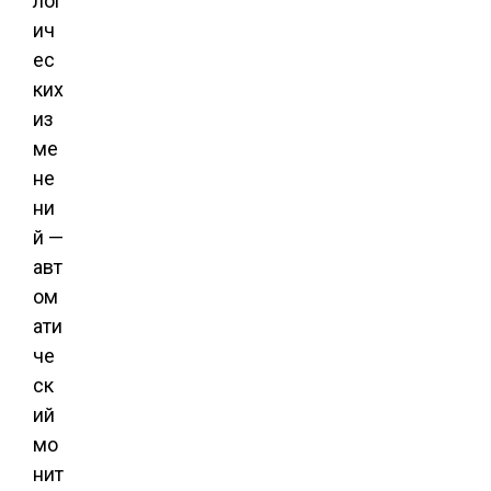
лог
ич
ес
ких
из
ме
не
ни
й —
авт
ом
ати
че
ск
ий
мо
нит