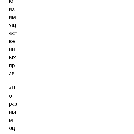
ю
их
им
ущ
ест
ве
нн
ых
пр
ав.
«П
о
раз
ны
м
оц