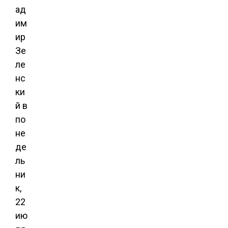
ад
им
ир
Зе
ле
нс
ки
й в
по
не
де
ль
ни
к,
22
ию