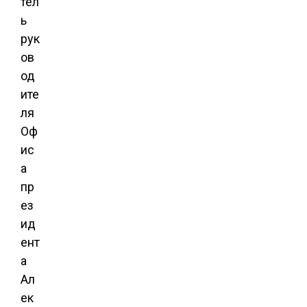
тел
ь
рук
ов
од
ите
ля
Оф
ис
а
пр
ез
ид
ент
а
Ал
ек