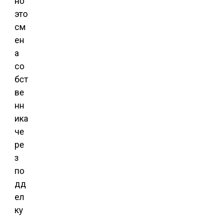
но
это
см
ен
а
со
бст
ве
нн
ика
че
ре
з
по
дд
ел
ку