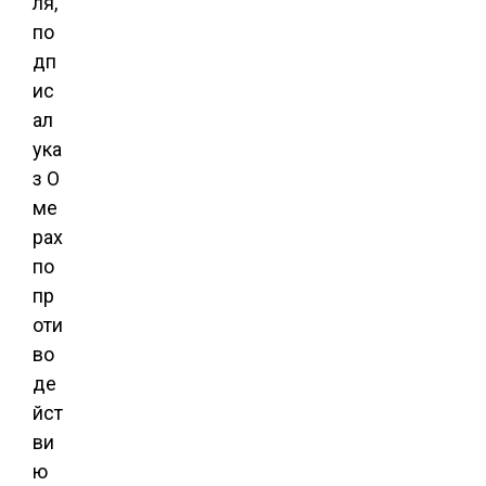
ля,
по
дп
ис
ал
ука
з О
ме
рах
по
пр
оти
во
де
йст
ви
ю