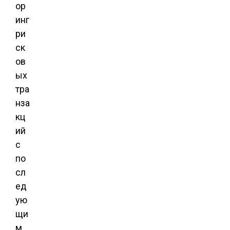
ор
инг
ри
ск
ов
ых
тра
нза
кц
ий
с
по
сл
ед
ую
щи
м