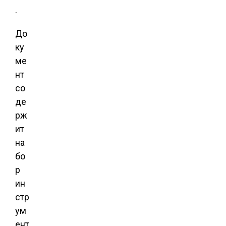
.
До
ку
ме
нт
со
де
рж
ит
на
бо
р
ин
стр
ум
ент