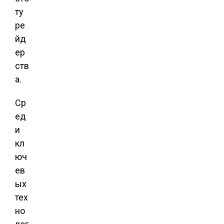
ту
ре
йд
ер
ств
а.
Ср
ед
и
кл
юч
ев
ых
тех
но