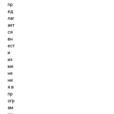
пр
ед
лаг
ает
ся
вн
ест
и
из
ме
не
ни
я в
пр
огр
ам