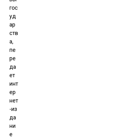
гос
уд
ар
ств
а,
пе
ре
да
ет
инт
ер
нет
-из
да
ни
е