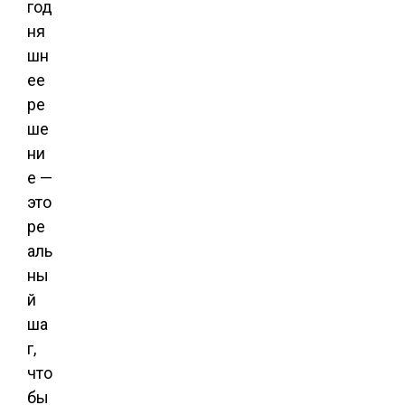
год
ня
шн
ее
ре
ше
ни
е —
это
ре
аль
ны
й
ша
г,
что
бы