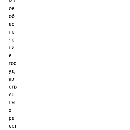
мн
ое
об
ес
пе
че
ни
е
гос
уд
ар
ств
ен
ны
х
ре
ест