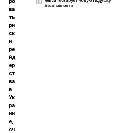
Honda Тестирует Новую Подушку
ро
Безопасности
ва
ть
ри
ск
и
ре
йд
ер
ст
ва
в
Ук
ра
ин
е,
сч