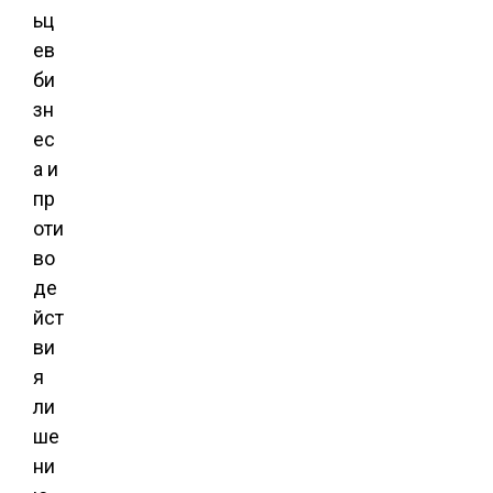
ьц
ев
би
зн
ес
а и
пр
оти
во
де
йст
ви
я
ли
ше
ни