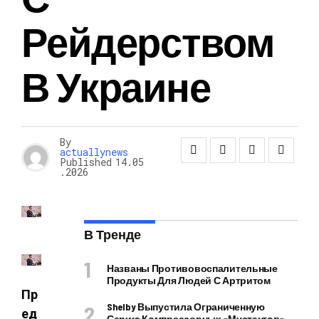
Рейдерством
В Украине
By
actuallynews
Published
14.05
.2026
В Тренде
Названы Противовоспалительные
Продукты Для Людей С Артритом
Пр
Shelby Выпустила Ограниченную
ед
Серию Компрессорных «Мустангов»