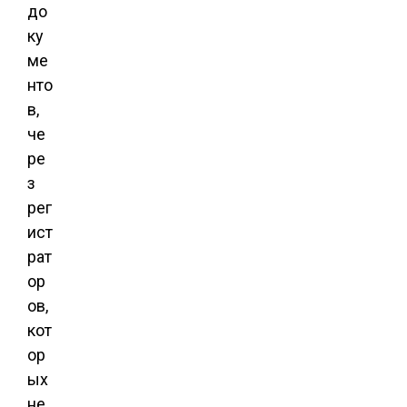
до
ку
ме
нто
в,
че
ре
з
рег
ист
рат
ор
ов,
кот
ор
ых
не