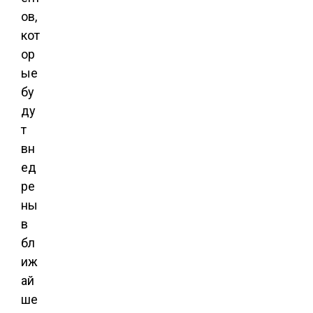
ов,
кот
ор
ые
бу
ду
т
вн
ед
ре
ны
в
бл
иж
ай
ше