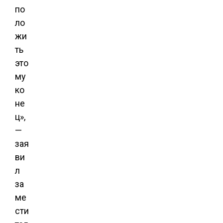
по
ло
жи
ть
это
му
ко
не
ц»,
—
зая
ви
л
за
ме
сти