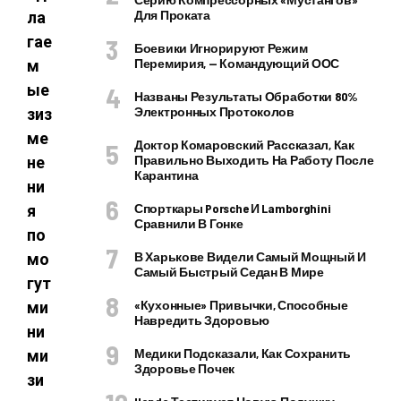
Для Проката
ла
гае
Боевики Игнорируют Режим
Перемирия, — Командующий ООС
м
ые
Названы Результаты Обработки 80%
Электронных Протоколов
зиз
ме
Доктор Комаровский Рассказал, Как
Правильно Выходить На Работу После
не
Карантина
ни
Спорткары Porsche И Lamborghini
я
Сравнили В Гонке
по
В Харькове Видели Самый Мощный И
мо
Самый Быстрый Седан В Мире
гут
«Кухонные» Привычки, Способные
ми
Навредить Здоровью
ни
Медики Подсказали, Как Сохранить
ми
Здоровье Почек
зи