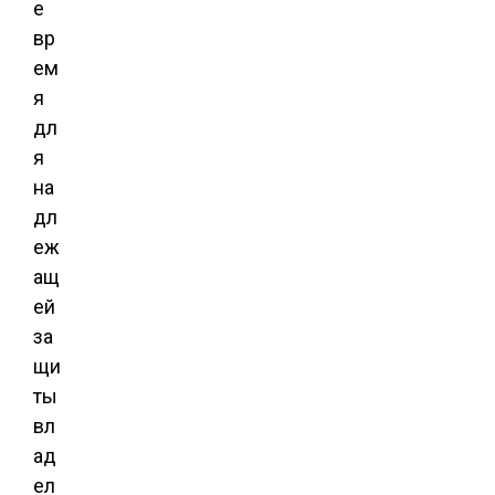
е
вр
ем
я
дл
я
на
дл
еж
ащ
ей
за
щи
ты
вл
ад
ел