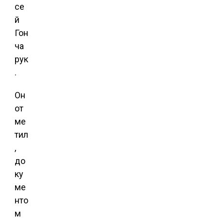
се
й
Гон
ча
рук
.
Он
от
ме
тил
,
до
ку
ме
нто
м