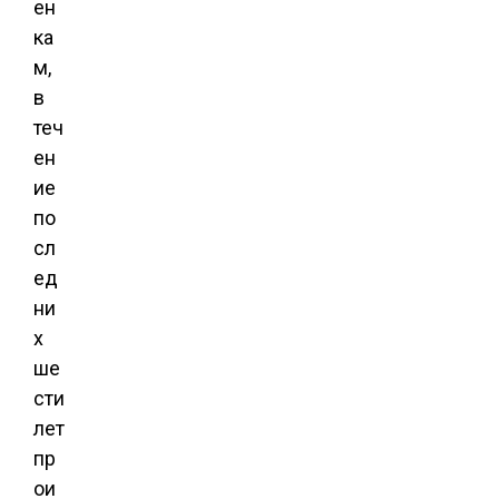
ен
ка
м,
в
теч
ен
ие
по
сл
ед
ни
х
ше
сти
лет
пр
ои