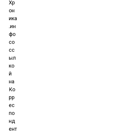
Хр
он
ика
.ин
фо
со
сс
ыл
ко
й
на
Ко
рр
ес
по
нд
ент