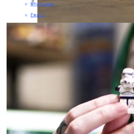
Whatsapp
В Свободе Объяснили Низкий Процент 
Email
В Украину Может Хлынуть Поток Дешевы
Пять Признаков Депрессии, Которые Н
Женщине, Подкупавшей Избирателей, Г