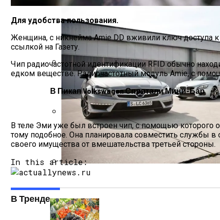
Для удобства пользования.
Женщина, с никнейма Amie DD вживили ключ доступа к Te
ссылкой на Газету.
Чип радиочастотной идентификации RFID обычно находи
едком веществе. Радиочастотный модуль Amie, с помощ
Врачи Рассказали О Невероятной Польз
В Пикап Volkswagen Спрятали Мини-Бар
В теле Эми уже был встроен чип, с помощью которого о
Зеленский Летит На Встречу С Эрдога
тому подобное. Она планировала совместить службы в о
своего имущества от вмешательства третьей стороны.
In this article:
Названы Подержанные Автомобили Из 
В Тренде