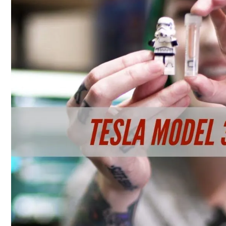
«Аватар» Вдохновил Mercedes-Benz На С
Назван Главный Принцип Здорового Пи
Названы Даты Встречи Зеленского И Т
Топ-10 Самых Быстрых Серийных Авто