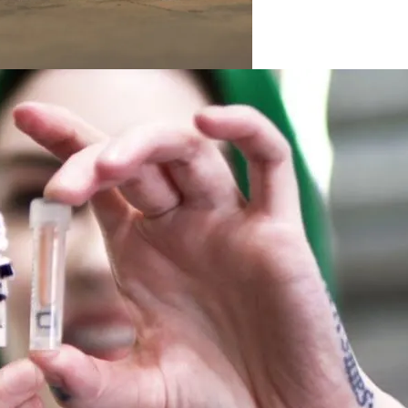
На Выборах В Раду
х Авто Из США: В Чем Подвох
ельзя Игнорировать
розит Тюрьма