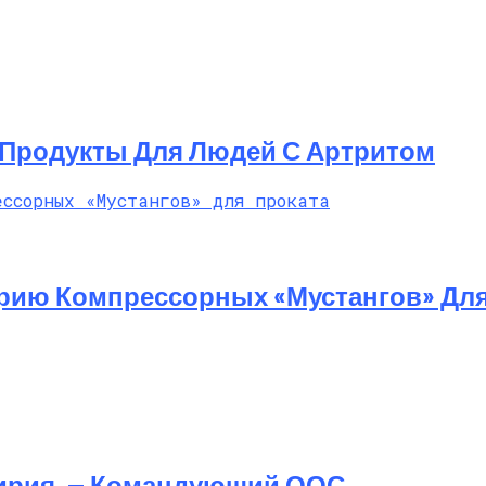
Продукты Для Людей С Артритом
ерию Компрессорных «Мустангов» Для
ирия, — Командующий ООС