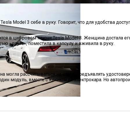
sla Model 3 себе в руку. Говорит, что для удобства досту
тся в цифровом ключи Tesla Model 3. Женщина достала его
ью «друга», поместила в капсулу и вживила в руку.
е Перца Чили
на могла рассчитываться на кассе, предъявлять удостовер
ном И Варфоломеем
дин модуль, вместе с ключом от электрокара. Но автопроиз
Европы, Которые Чаще Всего Покупают Украинцы