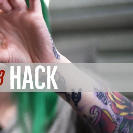
оздание Футуристического Авто
тания
рампа
мобилей