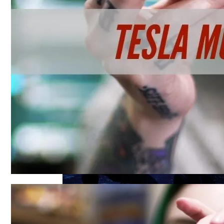
Названы Автомобили, Владельцы Кото
Врачи Рассказали, Кому Нельзя Пить 
Симоненко Пытается Снять Запрет На 