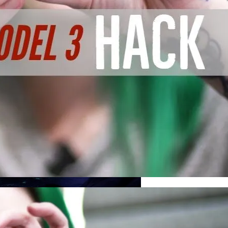
рых Чаще Всего Превышают Скорость
Минеральную Воду
Деятельность КПУ