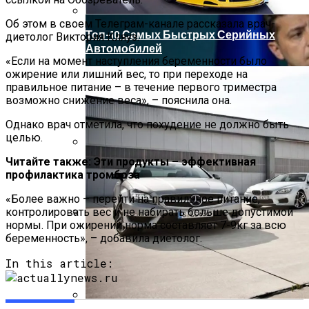
Об этом в своем Телеграм-канале рассказала врач-
Топ-10 Самых Быстрых Серийных
диетолог Виктория Кляуз.
Автомобилей
«Если на момент наступления беременности было
ожирение или лишний вес, то при переходе на
правильное питание – в течение первого триместра
возможно снижение веса», – пояснила она.
Однако врач отметила, что похудение не должно быть
целью.
Читайте также:
Эти продукты – эффективная
Пять Признаков Депрессии, Которые
профилактика тромбоза
Нельзя Игнорировать
«Более важно – перейти на правильное питание,
контролировать вес и не набирать больше допустимой
нормы. При ожирении норма составляет 7-9кг за всю
Зеленский Летит На Встречу С
беременность», – добавила диетолог.
Эрдоганом И Варфоломеем
In this article: