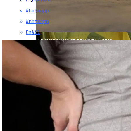
Whatsapp
В Свободе Объяснили Низкий Процент
На Выборах В Раду
Whatsapp
Email
В Украину Может Хлынуть Поток
Дешевых Авто Из США: В Чем Подвох
Назван Способ Быстро Восстановить
Организм После Праздников