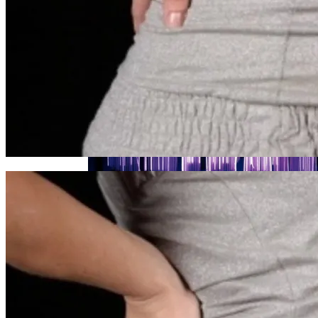
Женщине, Подкупавшей Избирателей,
Грозит Тюрьма
Названы Автомобили, Владельцы
Которых Чаще Всего Превышают
Скорость
Врачи Объяснили, Почему Нельзя
Часто Пить Кофе
Симоненко Пытается Снять Запрет На
Деятельность КПУ