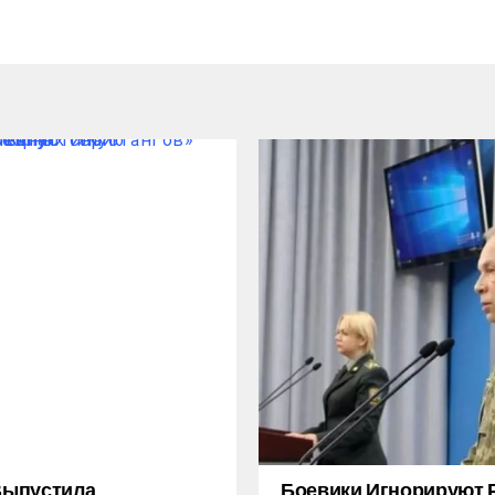
 Выпустила
Боевики Игнорируют 