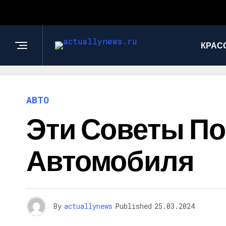
КРАС
АВТО
Эти Советы П
Автомобиля
By
actuallynews
Published
25.03.2024