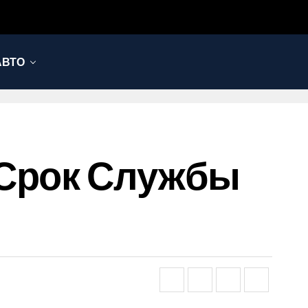
АВТО
 Срок Службы