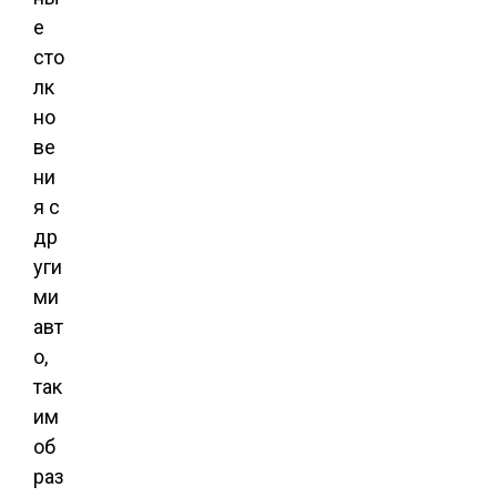
е
сто
лк
но
ве
ни
я с
др
уги
ми
авт
о,
так
им
об
раз