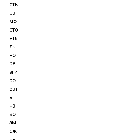
сть
са
мо
сто
яте
ль
но
ре
аги
ро
ват
ь
на
во
зм
ож
ны