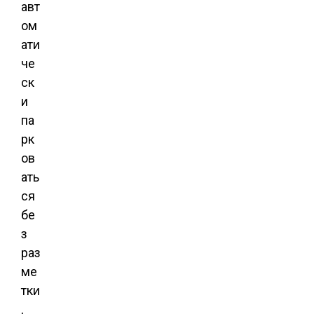
авт
ом
ати
че
ск
и
па
рк
ов
ать
ся
бе
з
раз
ме
тки
,