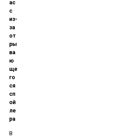
ас
с
из-
за
от
ры
ва
ю
ще
го
ся
сп
ой
ле
ра
В