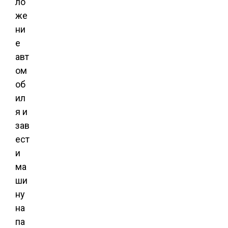
ло
же
ни
е
авт
ом
об
ил
я и
зав
ест
и
ма
ши
ну
на
па