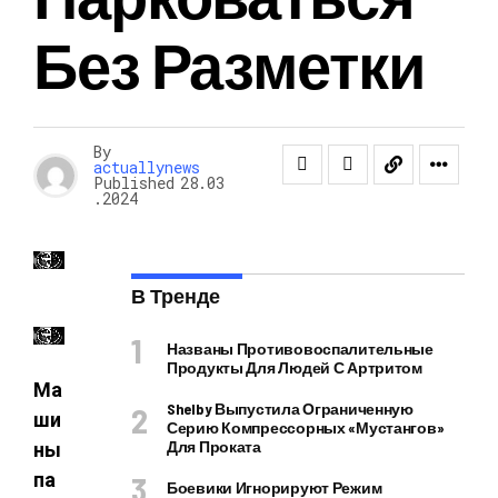
Без Разметки
By
actuallynews
Published
28.03
.2024
В Тренде
Названы Противовоспалительные
Продукты Для Людей С Артритом
Ма
Shelby Выпустила Ограниченную
ши
Серию Компрессорных «Мустангов»
Для Проката
ны
па
Боевики Игнорируют Режим