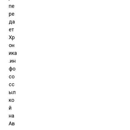
пе
ре
да
ет
Хр
он
ика
.ин
фо
со
сс
ыл
ко
й
на
Ав