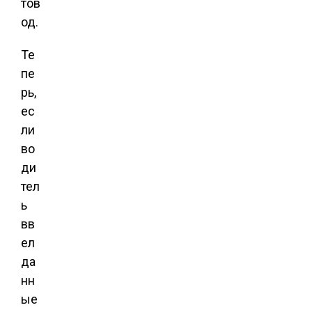
тов
од.
Те
пе
рь,
ес
ли
во
ди
тел
ь
вв
ел
да
нн
ые