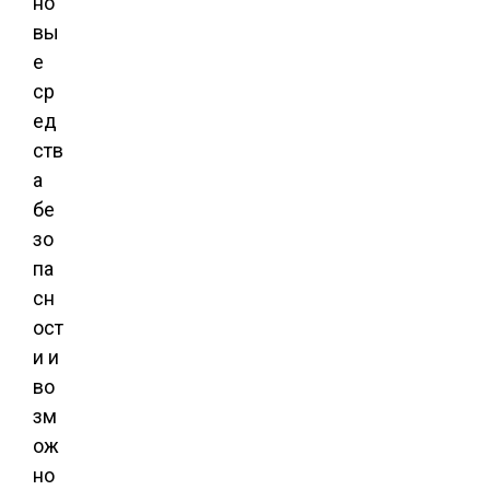
но
вы
е
ср
ед
ств
а
бе
зо
па
сн
ост
и и
во
зм
ож
но