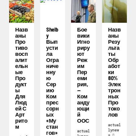
Назв
Shelb
Бое
Назв
Аны
Y
Вики
Аны
Про
Вып
Игно
Резу
Тиво
Усти
Риру
Льта
Восп
Ла
Ют
Ты
Алит
Огра
Реж
Обр
Ельн
Ниче
Им
Абот
Ые
Нну
Пер
Ки
Про
Ю
Еми
80%
Дукт
Сер
Рия,
Элек
Ы
Ию
—
Трон
Для
Ком
Ком
Ных
Люд
Прес
Анду
Про
Ей С
Сорн
Ющи
Токо
Арт
Ых
Й
Лов
Рито
«Му
ООС
actual
М
Стан
lynew
actual
Гов»
s
lynew