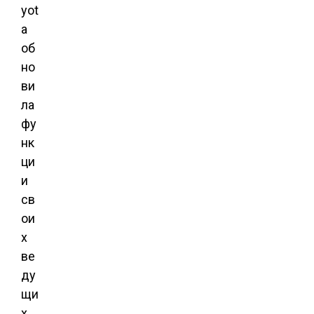
yot
a
об
но
ви
ла
фу
нк
ци
и
св
ои
х
ве
ду
щи
х