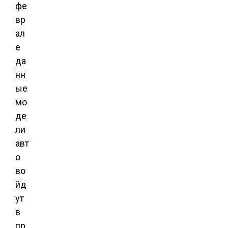
фе
вр
ал
е
да
нн
ые
мо
де
ли
авт
о
во
йд
ут
в
пр