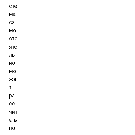
сте
ма
са
мо
сто
яте
ль
но
мо
же
т
ра
сс
чит
ать
по