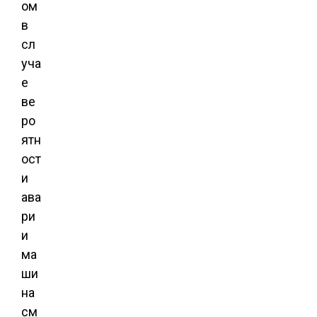
ом
в
сл
уча
е
ве
ро
ятн
ост
и
ава
ри
и
ма
ши
на
см