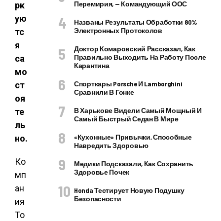
Перемирия, — Командующий ООС
рк
ую
Названы Результаты Обработки 80%
Электронных Протоколов
тс
я
Доктор Комаровский Рассказал, Как
Правильно Выходить На Работу После
са
Карантина
мо
Спорткары Porsche И Lamborghini
ст
Сравнили В Гонке
оя
В Харькове Видели Самый Мощный И
те
Самый Быстрый Седан В Мире
ль
«Кухонные» Привычки, Способные
но.
Навредить Здоровью
Ко
Медики Подсказали, Как Сохранить
Здоровье Почек
мп
ан
Honda Тестирует Новую Подушку
Безопасности
ия
To