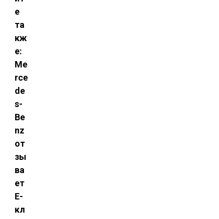
е
та
кж
е:
Me
rce
de
s-
Be
nz
от
зы
ва
ет
Е-
кл