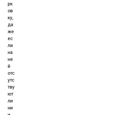
рк
ов
ку,
да
же
ес
ли
на
не
й
отс
утс
тву
ют
ли
ни
и