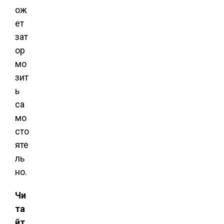
ож
ет
зат
ор
мо
зит
ь
са
мо
сто
яте
ль
но.
Чи
та
йт