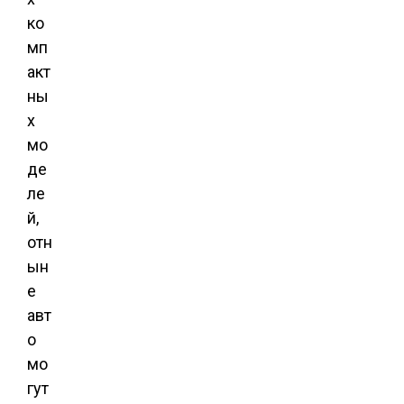
ко
мп
акт
ны
х
мо
де
ле
й,
отн
ын
е
авт
о
мо
гут