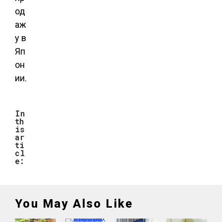
од
аж
у в
Яп
он
ии.
In
th
is
ar
ti
cl
e:
You May Also Like