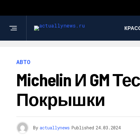
КРАС
АВТО
Michelin И GM 
Покрышки
By
actuallynews
Published
24.03.2024