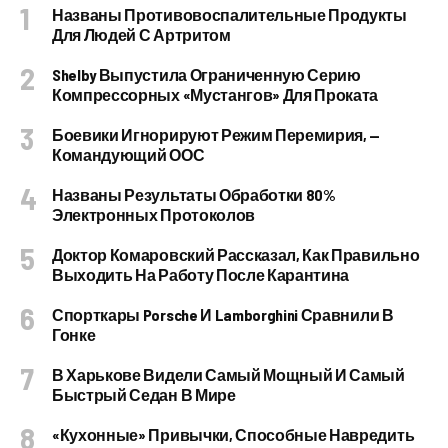
Названы Противовоспалительные Продукты
Для Людей С Артритом
Shelby Выпустила Ограниченную Серию
Компрессорных «Мустангов» Для Проката
Боевики Игнорируют Режим Перемирия, —
Командующий ООС
Названы Результаты Обработки 80%
Электронных Протоколов
Доктор Комаровский Рассказал, Как Правильно
Выходить На Работу После Карантина
Спорткары Porsche И Lamborghini Сравнили В
Гонке
В Харькове Видели Самый Мощный И Самый
Быстрый Седан В Мире
«Кухонные» Привычки, Способные Навредить