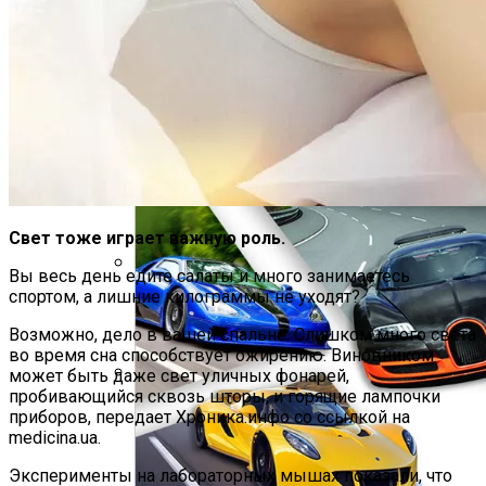
«Аватар» Вдохновил Mercedes-Benz На
Создание Футуристического Авто
Свет тоже играет важную роль.
Вы весь день едите салаты и много занимаетесь
спортом, а лишние килограммы не уходят?
Пять Признаков Депрессии, Которые
Нельзя Игнорировать
Возможно, дело в вашей спальне. Слишком много света
во время сна способствует ожирению. Виновником
может быть даже свет уличных фонарей,
пробивающийся сквозь шторы, и горящие лампочки
Названы Даты Встречи Зеленского И
приборов, передает Хроника.инфо со ссылкой на
Трампа
medicina.ua.
Эксперименты на лабораторных мышах показали, что