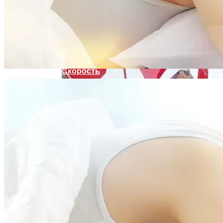
Женщине, Подкупавшей Избирателей,
Грозит Тюрьма
Названы Автомобили, Владельцы
Которых Чаще Всего Превышают
Скорость
Развенчан Популярный Миф О
Быстром Похудении
Симоненко Пытается Снять Запрет На
Деятельность КПУ