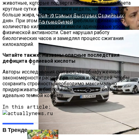
животные, которые подвергались воздействию света
круглые сутки в течение пяти недель, набрали на 50%
больше жира, чем те, кто имел нормальный «график
Топ-10 Самых Быстрых Серийных
дня». При этом все мыши употребляли одинаковое
Автомобилей
количество килокалорий и имели одинаковые уровни
физической активности. Свет нарушал работу
биологических часов и замедлял процесс сжигания
килокалорий.
Читайте также: Названы опасные последствия
дефицита фолиевой кислоты
Авторы исследования считают, что обнаруженные
Врачи Рассказали, Кому Нельзя Пить
закономерности распространяются и на людей. Чтобы
Минеральную Воду
сохранить стройность, необходимо максимально
придерживаться биологических ритмов и спать в
идеально темной комнате.
Зеленский Летит На Встречу С
In this article:
Эрдоганом И Варфоломеем
В Тренде