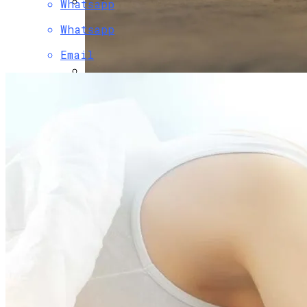
Whatsapp
В Свободе Объяснили Низкий Процент
Whatsapp
На Выборах В Раду
Email
В Украину Может Хлынуть Поток
Дешевых Авто Из США: В Чем Подвох
Врачи Объяснили, Почему Нельзя
Часто Пить Кофе