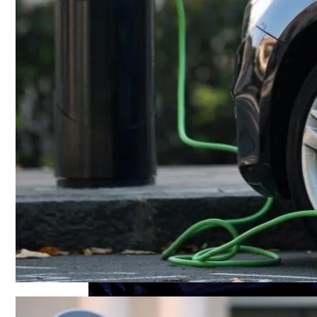
Названы Автомобили, Владельцы Кото
Назван Главный Принцип Здорового Пи
Симоненко Пытается Снять Запрет На 