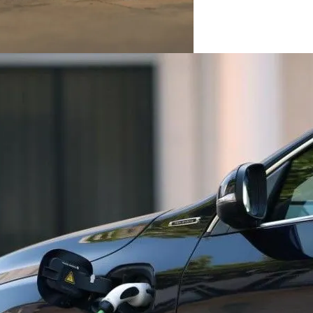
На Выборах В Раду
х Авто Из США: В Чем Подвох
Минеральную Воду
розит Тюрьма