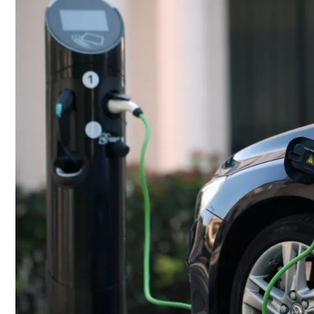
«Аватар» Вдохновил Mercedes-Benz На С
Врачи Рассказали О Невероятной Польз
Названы Даты Встречи Зеленского И Т
Топ-10 Самых Быстрых Серийных Авто