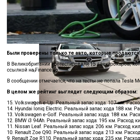
Почему Нужно Носить Солнцезащитные 
Были проверены только те авто, которые продаются
В Великобритании протестировали 15 электрокаров, ко
ссылкой на Finance.ua.
В сообщении отмечается, что на тесты не попала Tesla 
Зеленский Летит На Встречу С Эрдога
В целом же рейтинг выглядит следующим образом:
15. Volkswagen e-Up. Реальный запас хода: 107 км. Расход
14. Hyundai Ioniq Electric. Реальный запас хода 188 км. Р
Названы Подержанные Автомобили Из 
13. Volkswagen e-Golf. Реальный запас хода: 188 км. Расх
12. BMW i3 94Ah. Реальный запас хода: 195 км. Расход ки
11. Nissan Leaf. Реальный запас хода: 206 км. Расход кил
10. Renault Zoe Q90. Реальный запас хода: 213 км. Расход
9. Renault Zoe R110. Реальный запас хода: 235 км. Расход