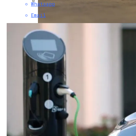
Whatsapp
В Свободе Объяснили Низкий Процент 
Email
В Украину Может Хлынуть Поток Дешевы
Врачи Рассказали, Кому Нельзя Пить 
Женщине, Подкупавшей Избирателей, Г