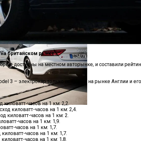
Очки Зимой: Ответ Врачей
 на британском рынке.
торые доступны на местном авторынке, и составили рейти
Model 3 – электрокар только появился на рынке Англии и ег
ном И Варфоломеем
 киловатт-часов на 1 км: 2,2.
асход киловатт-часов на 1 км: 2,4.
Европы, Которые Чаще Всего Покупают Украинцы
од киловатт-часов на 1 км: 2.
ловатт-часов на 1 км: 1,9.
оватт-часов на 1 км: 1,7.
 киловатт-часов на 1 км: 1,7.
 киловатт-часов на 1 км: 1,8.