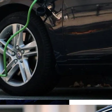
рых Чаще Всего Превышают Скорость
тания
Деятельность КПУ