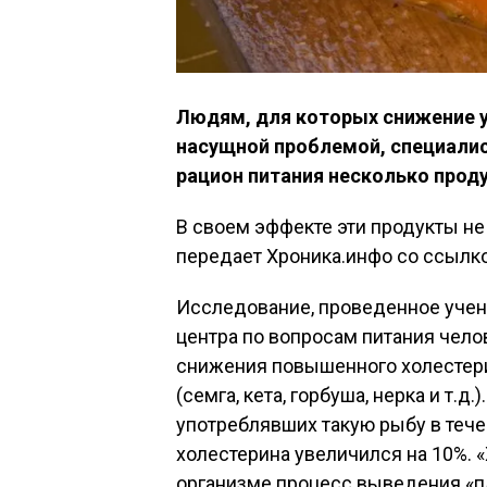
Людям, для которых снижение у
насущной проблемой, специали
рацион питания несколько прод
В своем эффекте эти продукты не
передает Хроника.инфо со ссылко
Исследование, проведенное учен
центра по вопросам питания чело
снижения повышенного холестер
(семга, кета, горбуша, нерка и т.д
употреблявших такую рыбу в тече
холестерина увеличился на 10%. 
организме процесс выведения «пл