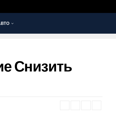
АВТО
е Снизить