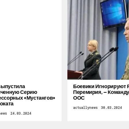
 Выпустила
Боевики Игнорируют 
иченную Серию
Перемирия, — Коман
ссорных «Мустангов»
ООС
оката
actuallynews
30.03.2024
news
24.03.2024