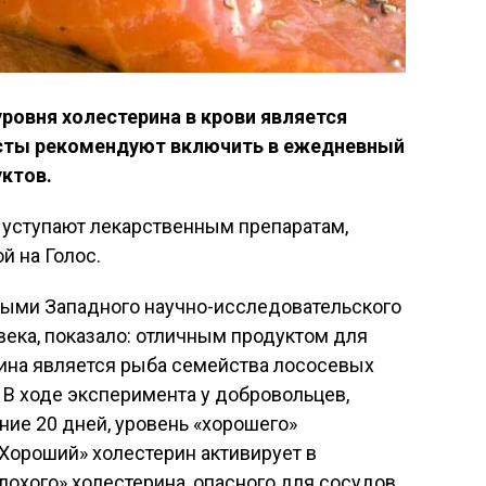
ровня холестерина в крови является
сты рекомендуют включить в ежедневный
уктов.
 уступают лекарственным препаратам,
й на Голос.
ыми Западного научно-исследовательского
века, показало: отличным продуктом для
ина является рыба семейства лососевых
.). В ходе эксперимента у добровольцев,
ние 20 дней, уровень «хорошего»
«Хороший» холестерин активирует в
охого» холестерина, опасного для сосудов