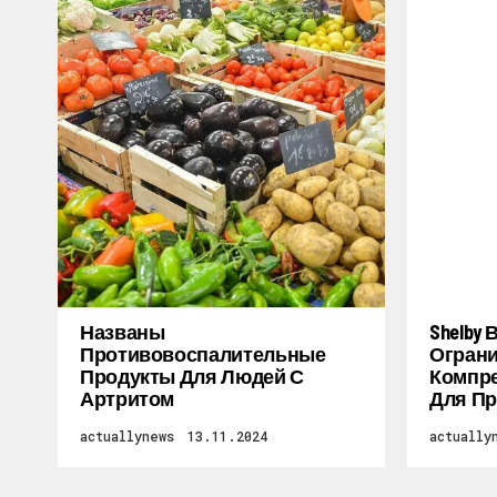
Названы
Shelby
Противовоспалительные
Огран
Продукты Для Людей С
Компре
Артритом
Для Пр
actuallynews
13.11.2024
actually