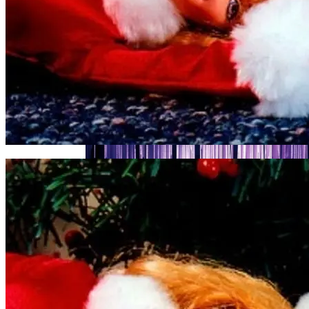
Женщине, Подкупавшей Избирателей,
Грозит Тюрьма
Названы Автомобили, Владельцы
Которых Чаще Всего Превышают
Скорость
Назван Способ Быстро Восстановить
Организм После Праздников
Симоненко Пытается Снять Запрет На