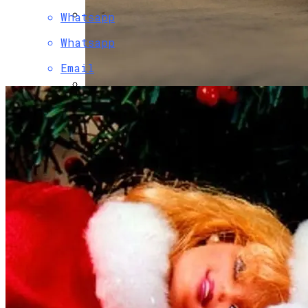
Whatsapp
В Свободе Объяснили Низкий Процент
Whatsapp
На Выборах В Раду
Email
В Украину Может Хлынуть Поток
Дешевых Авто Из США: В Чем Подвох
Развенчан Популярный Миф О Вреде
Рыбы