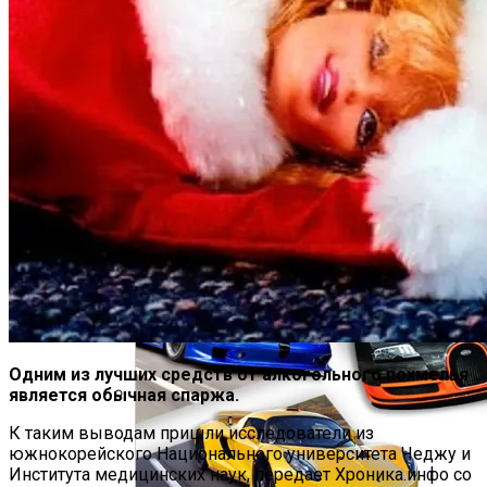
Деятельность КПУ
«Аватар» Вдохновил Mercedes-Benz На
Создание Футуристического Авто
Врачи Объяснили, Почему Нельзя
Часто Пить Кофе
Одним из лучших средств от алкогольного похмелья
является обычная спаржа.
Названы Даты Встречи Зеленского И
К таким выводам пришли исследователи из
Трампа
южнокорейского Национального университета Чеджу и
Института медицинских наук, передает Хроника.инфо со