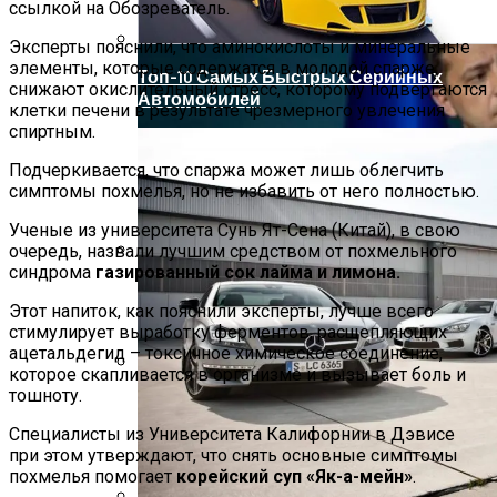
ссылкой на Обозреватель.
Эксперты пояснили, что аминокислоты и минеральные
элементы, которые содержатся в молодой спарже,
Топ-10 Самых Быстрых Серийных
снижают окислительный стресс, которому подвергаются
Автомобилей
клетки печени в результате чрезмерного увлечения
спиртным.
Подчеркивается, что спаржа может лишь облегчить
симптомы похмелья, но не избавить от него полностью.
Ученые из университета Сунь Ят-Сена (Китай), в свою
очередь, назвали лучшим средством от похмельного
синдрома
газированный сок лайма и лимона.
Развенчан Популярный Миф О
Быстром Похудении
Этот напиток, как пояснили эксперты, лучше всего
стимулирует выработку ферментов, расщепляющих
ацетальдегид – токсичное химическое соединение,
которое скапливается в организме и вызывает боль и
тошноту.
Зеленский Летит На Встречу С
Эрдоганом И Варфоломеем
Специалисты из Университета Калифорнии в Дэвисе
при этом утверждают, что снять основные симптомы
похмелья помогает
корейский суп «Як-а-мейн»
.